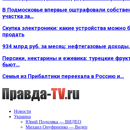
В Подмосковье впервые оштрафовали собстве
участка за…
Скупка электроники: какие устройства можно 
продать
934 млрд руб. за месяц: нефтегазовые доходы
Персики, нектарины и ежевика: турецкие фрук
бьют…
Семья из Прибалтики переехала в Россию и…
Новости
Украина
Юрий Подоляка — ВИДЕО
Михаил Онуфриенко — Видео