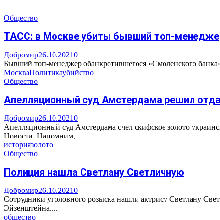
Общество
ТАСС: в Москве убиты бывший топ-менеджер
Добромир
26.10.2021
0
Бывший топ-менеджер обанкротившегося «Смоленского банка» 
Москва
Политика
убийство
Общество
Апелляционный суд Амстердама решил отда
Добромир
26.10.2021
0
Апелляционный суд Амстердама счел скифское золото украинск
Новости. Напомним,...
история
золото
Общество
Полиция нашла Светлану Светличную
Добромир
26.10.2021
0
Сотрудники уголовного розыска нашли актрису Светлану Светл
Эйзенштейна....
общество