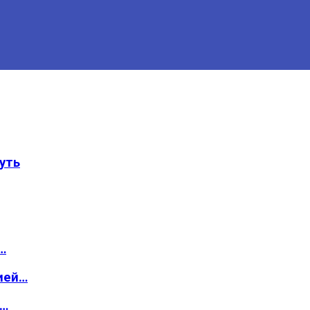
уть
…
ией…
о…