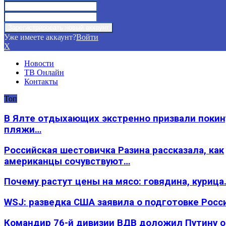
Уже имеете аккаунт?
Войти
X
Новости
ТВ Онлайн
Контакты
Топ
В Ялте отдыхающих экстренно призвали покин
пляжи…
Российская шестовичка Разина рассказала, как
американцы сочувствуют…
Почему растут цены на мясо: говядина, курица
WSJ: разведка США заявила о подготовке Росс
Командир 76-й дивизии ВДВ доложил Путину 