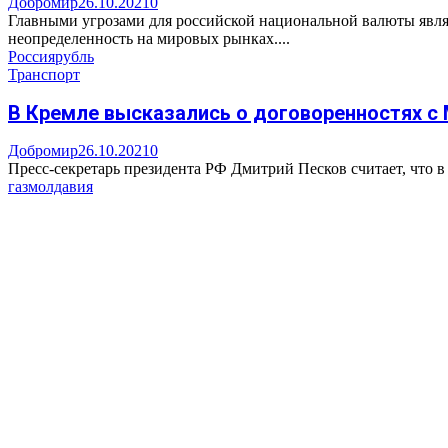
Добромир
26.10.2021
0
Главными угрозами для российской национальной валюты являю
неопределенность на мировых рынках....
Россия
рубль
Транспорт
В Кремле высказались о договоренностях с 
Добромир
26.10.2021
0
Пресс-секретарь президента РФ Дмитрий Песков считает, что в
газ
молдавия