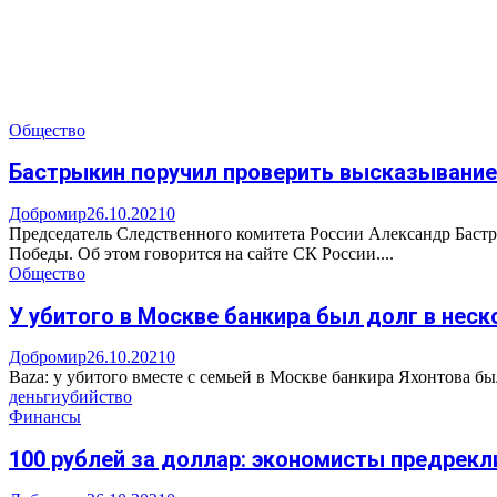
Общество
Бастрыкин поручил проверить высказывани
Добромир
26.10.2021
0
Председатель Следственного комитета России Александр Бас
Победы. Об этом говорится на сайте СК России....
Общество
У убитого в Москве банкира был долг в нес
Добромир
26.10.2021
0
Baza: у убитого вместе с семьей в Москве банкира Яхонтова б
деньги
убийство
Финансы
100 рублей за доллар: экономисты предрек