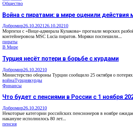
Общество
Война с пиратами: в мире оценили действия
Добромир
26.10.2021
26.10.2021
0
Морпехи с «Вице-адмирала Кулакова» прогнали морских разбой
контейнеровоза MSC Lucia пиратов. Моряки поспешили...
пираты
В Мире
Турция несёт потери в борьбе с курдами
Добромир
26.10.2021
0
Министерство обороны Турции сообщило 25 октября о потерях в 
война
Турция
курды
Финансы
Что будет с пенсиями в России с 1 ноября 20
Добромир
26.10.2021
0
Некоторые категории российских пенсионеров в ноябре ожида
накануне исполнилось 80 лет...
пенсия