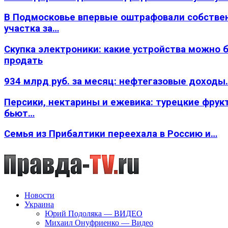
В Подмосковье впервые оштрафовали собстве
участка за…
Скупка электроники: какие устройства можно 
продать
934 млрд руб. за месяц: нефтегазовые доходы
Персики, нектарины и ежевика: турецкие фрук
бьют…
Семья из Прибалтики переехала в Россию и…
Новости
Украина
Юрий Подоляка — ВИДЕО
Михаил Онуфриенко — Видео