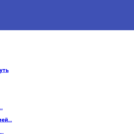
уть
…
ией…
о…