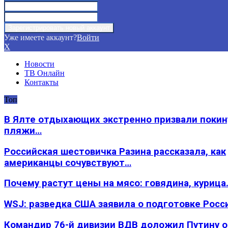
Уже имеете аккаунт?
Войти
X
Новости
ТВ Онлайн
Контакты
Топ
В Ялте отдыхающих экстренно призвали покин
пляжи…
Российская шестовичка Разина рассказала, как
американцы сочувствуют…
Почему растут цены на мясо: говядина, курица
WSJ: разведка США заявила о подготовке Росс
Командир 76-й дивизии ВДВ доложил Путину 