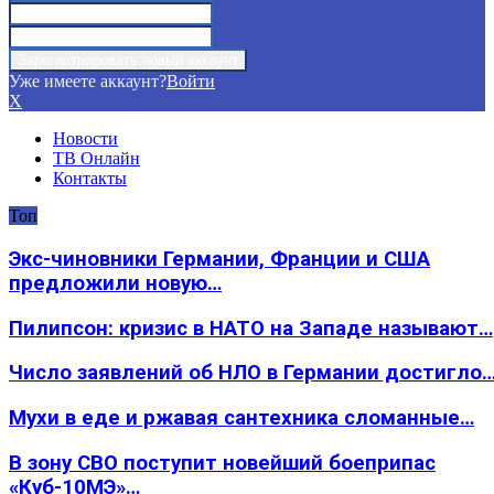
Уже имеете аккаунт?
Войти
X
Новости
ТВ Онлайн
Контакты
Топ
Экс-чиновники Германии, Франции и США
предложили новую…
Пилипсон: кризис в НАТО на Западе называют…
Число заявлений об НЛО в Германии достигло
Мухи в еде и ржавая сантехника сломанные…
В зону СВО поступит новейший боеприпас
«Куб-10МЭ»…