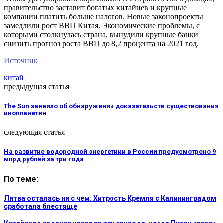
правительство заставит богатых китайцев и крупные
компании платить больше налогов. Новые законопроекты
замедлили рост ВВП Китая. Экономические проблемы, с
которыми столкнулась страна, вынудили крупные банки
снизить прогноз роста ВВП до 8,2 процента на 2021 год.
Источник
китай
предыдущая статья
The Sun заявило об обнаружении доказательств существования
инопланетян
следующая статья
На развитие водородной энергетики в России предусмотрено 9
млрд рублей за три года
По теме:
Литва осталась ни с чем: Хитрость Кремля с Калининградом
сработала блестяще