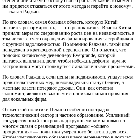
степени они атакуют основу своего роста. В какой-то момент
им придется отказаться от этого метода и перейти к новому»,
— сказал Раджан.
По его словам, самая большая область, которую Китай
пытается реформировать, — это рынок жилья. Власти Китая
приняли меры по сдерживанию роста цен на недвижимость, в
том числе за счет сокращения финансирования застройщиков
с крупной задолженностью. По мнению Раджана, такой шаг
ненадежен в краткосрочной перспективе. Он отметил, что
подобно китайскому девелоперу Evergrande, который
пытается выплатить долг, чтобы избежать дефолта, другие
застройщики могут столкнуться с аналогичными проблемами.
По словам Раджана, если цены на недвижимость упадут из-за
правительственных мер, домовладельцы станут беднее, а
местные власти потеряют доходы. Они, как отметил
экономист, являются важным источником финансирования
для локальных фирм.
От жесткой политики Пекина особенно пострадал
технологический сектор и частное образование. Усиленный
государственный контроль над крупными компаниями во
многом связан с реализацией программы «общего
процветания» — политики умеренного богатства для всех.
Чтобы урегулировать образовавшееся неравенство в доходах,