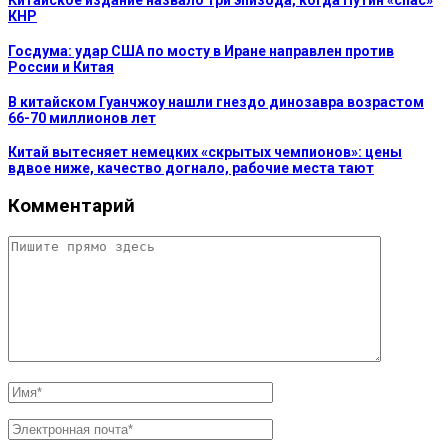
Китайское издание назвало три эпизода, когда Путин «спас»
КНР
Госдума: удар США по мосту в Иране направлен против
России и Китая
В китайском Гуанчжоу нашли гнездо динозавра возрастом
66-70 миллионов лет
Китай вытесняет немецких «скрытых чемпионов»: цены
вдвое ниже, качество догнало, рабочие места тают
Комментарий