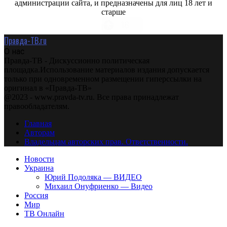
администрации сайта, и предназначены для лиц 18 лет и
старше
Правда-ТВ.ru
О нас
Правда-ТВ - Дискуссионно политическая
площадка.Использование материалов издания допускается
только при одновременном размещении гиперссылки на
оригинал в «Правда-ТВ»
@2023 - www.pravda-tv.ru. Все права принадлежат
правообладателям.
Главная
Авторам
Владельцам авторских прав. Ответственности.
Новости
Украина
Юрий Подоляка — ВИДЕО
Михаил Онуфриенко — Видео
Россия
Мир
ТВ Онлайн