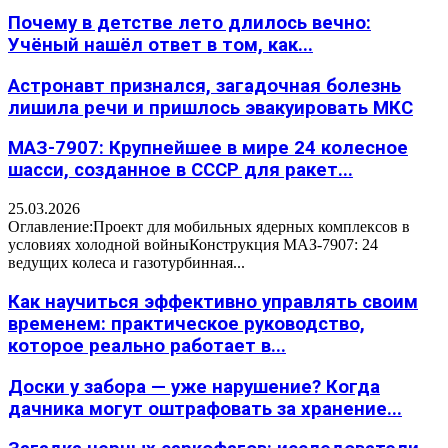
Почему в детстве лето длилось вечно:
Учёный нашёл ответ в том, как...
Астронавт признался, загадочная болезнь
лишила речи и пришлось эвакуировать МКС
МАЗ-7907: Крупнейшее в мире 24 колесное
шасси, созданное в СССР для ракет...
25.03.2026
Оглавление:Проект для мобильных ядерных комплексов в
условиях холодной войныКонструкция МАЗ-7907: 24
ведущих колеса и газотурбинная...
Как научиться эффективно управлять своим
временем: практическое руководство,
которое реально работает в...
Доски у забора — уже нарушение? Когда
дачника могут оштрафовать за хранение...