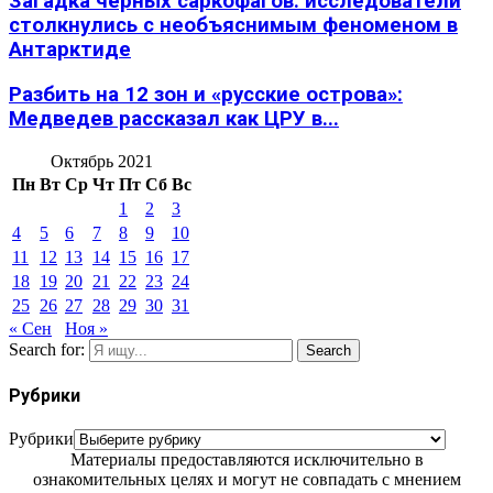
Загадка черных саркофагов: исследователи
столкнулись с необъяснимым феноменом в
Антарктиде
Разбить на 12 зон и «русские острова»:
Медведев рассказал как ЦРУ в...
Октябрь 2021
Пн
Вт
Ср
Чт
Пт
Сб
Вс
1
2
3
4
5
6
7
8
9
10
11
12
13
14
15
16
17
18
19
20
21
22
23
24
25
26
27
28
29
30
31
« Сен
Ноя »
Search for:
Search
Рубрики
Рубрики
Материалы предоставляются исключительно в
ознакомительных целях и могут не совпадать с мнением