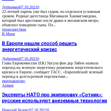
Добромир
07.10.2021
0
22-летний парень уже был судим, но отделался условным
сроком. Родные дагестанца Магамаали Ханмагомедова,
который был арестован после драки в московском метро,
объяснил поведение сына. По...
происшествие
В Мире
В Европе нашли способ решить
энергетический кризис
Добромир
07.10.2021
0
Глава Еврокомиссии (ЕК) Урсула фон дер Ляйен назвала
переход на зеленую энергетику решением энергетического
кризиса в Европе, сообщает ТАСС. «Европейский зеленый
переход в долгосрочной перспективе...
европа
кризис
Армия
Эксперты НАТО про экипировку «Сотник»:
русские используют внеземные технологии
Николай Белоус
07.10.2021
0