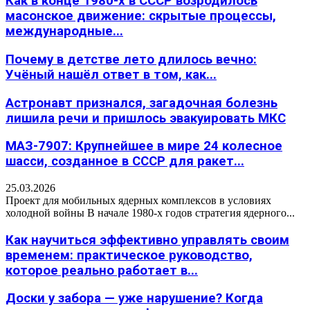
Как в конце 1980-х в СССР возродилось
масонское движение: скрытые процессы,
международные...
Почему в детстве лето длилось вечно:
Учёный нашёл ответ в том, как...
Астронавт признался, загадочная болезнь
лишила речи и пришлось эвакуировать МКС
МАЗ-7907: Крупнейшее в мире 24 колесное
шасси, созданное в СССР для ракет...
25.03.2026
Проект для мобильных ядерных комплексов в условиях
холодной войны В начале 1980-х годов стратегия ядерного...
Как научиться эффективно управлять своим
временем: практическое руководство,
которое реально работает в...
Доски у забора — уже нарушение? Когда