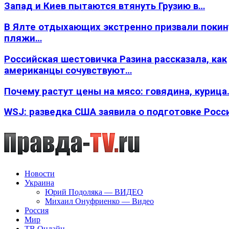
Запад и Киев пытаются втянуть Грузию в…
В Ялте отдыхающих экстренно призвали покин
пляжи…
Российская шестовичка Разина рассказала, как
американцы сочувствуют…
Почему растут цены на мясо: говядина, курица
WSJ: разведка США заявила о подготовке Росс
Новости
Украина
Юрий Подоляка — ВИДЕО
Михаил Онуфриенко — Видео
Россия
Мир
ТВ Онлайн