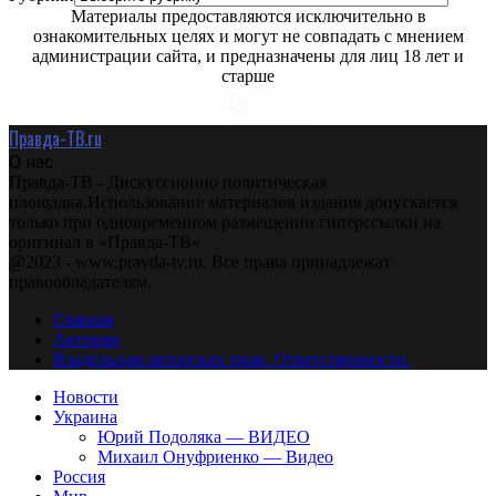
Материалы предоставляются исключительно в
ознакомительных целях и могут не совпадать с мнением
администрации сайта, и предназначены для лиц 18 лет и
старше
Правда-ТВ.ru
О нас
Правда-ТВ - Дискуссионно политическая
площадка.Использование материалов издания допускается
только при одновременном размещении гиперссылки на
оригинал в «Правда-ТВ»
@2023 - www.pravda-tv.ru. Все права принадлежат
правообладателям.
Главная
Авторам
Владельцам авторских прав. Ответственности.
Новости
Украина
Юрий Подоляка — ВИДЕО
Михаил Онуфриенко — Видео
Россия