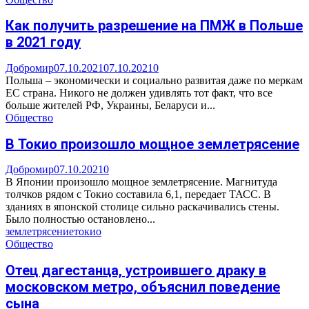
Как получить разрешение на ПМЖ в Польше
в 2021 году
Добромир
07.10.2021
07.10.2021
0
Польша – экономически и социально развитая даже по меркам
ЕС страна. Никого не должен удивлять тот факт, что все
больше жителей РФ, Украины, Беларуси и...
Общество
В Токио произошло мощное землетрясение
Добромир
07.10.2021
0
В Японии произошло мощное землетрясение. Магнитуда
толчков рядом с Токио составила 6,1, передает ТАСС. В
зданиях в японской столице сильно раскачивались стены.
Было полностью остановлено...
землетрясение
токио
Общество
Отец дагестанца, устроившего драку в
московском метро, объяснил поведение
сына