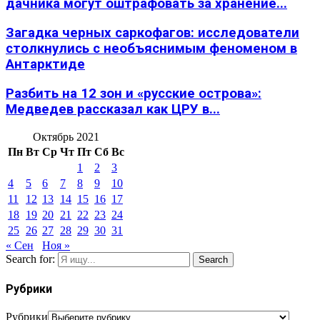
дачника могут оштрафовать за хранение...
Загадка черных саркофагов: исследователи
столкнулись с необъяснимым феноменом в
Антарктиде
Разбить на 12 зон и «русские острова»:
Медведев рассказал как ЦРУ в...
Октябрь 2021
Пн
Вт
Ср
Чт
Пт
Сб
Вс
1
2
3
4
5
6
7
8
9
10
11
12
13
14
15
16
17
18
19
20
21
22
23
24
25
26
27
28
29
30
31
« Сен
Ноя »
Search for:
Search
Рубрики
Рубрики