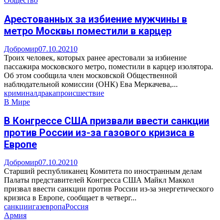
Общество
Арестованных за избиение мужчины в
метро Москвы поместили в карцер
Добромир
07.10.2021
0
Троих человек, которых ранее арестовали за избиение
пассажира московского метро, поместили в карцер изолятора.
Об этом сообщила член московской Общественной
наблюдательной комиссии (ОНК) Ева Меркачева,...
криминал
драка
происшествие
В Мире
В Конгрессе США призвали ввести санкции
против России из-за газового кризиса в
Европе
Добромир
07.10.2021
0
Старший республиканец Комитета по иностранным делам
Палаты представителей Конгресса США Майкл Маккол
призвал ввести санкции против России из-за энергетического
кризиса в Европе, сообщает в четверг...
санкции
газ
европа
Россия
Армия