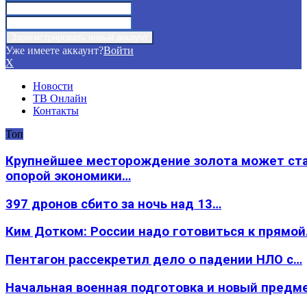
Уже имеете аккаунт?
Войти
X
Новости
ТВ Онлайн
Контакты
Топ
Крупнейшее месторождение золота может ст
опорой экономики…
397 дронов сбито за ночь над 13…
Ким Дотком: России надо готовиться к прямо
Пентагон рассекретил дело о падении НЛО с…
Начальная военная подготовка и новый предм