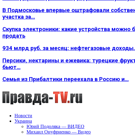
В Подмосковье впервые оштрафовали собстве
участка за…
Скупка электроники: какие устройства можно 
продать
934 млрд руб. за месяц: нефтегазовые доходы
Персики, нектарины и ежевика: турецкие фрук
бьют…
Семья из Прибалтики переехала в Россию и…
Новости
Украина
Юрий Подоляка — ВИДЕО
Михаил Онуфриенко — Видео