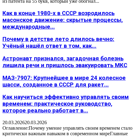
из патента на 55 букв, который уже обогнал...
Как в конце 1980-х в СССР возродилось
масонское движение: скрытые процессы,
международные...
Почему в детстве лето длилось вечно:
Учёный нашёл ответ в том, как...
Астронавт признался, загадочная болезнь
лишила речи и пришлось эвакуировать МКС
МАЗ-7907: Крупнейшее в мире 24 колесное
шасси, созданное в СССР для ракет...
Как научиться эффективно управлять своим
временем: практическое руководство,
которое реально работает в...
20.03.2026
20.03.2026
Оглавление:Почему умение управлять своим временем стало
критически важным навыком в современном миреГлавные