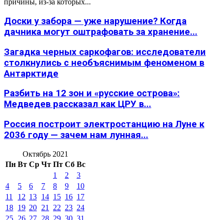
причины, из-за которых...
Доски у забора — уже нарушение? Когда
дачника могут оштрафовать за хранение...
Загадка черных саркофагов: исследователи
столкнулись с необъяснимым феноменом в
Антарктиде
Разбить на 12 зон и «русские острова»:
Медведев рассказал как ЦРУ в...
Россия построит электростанцию на Луне к
2036 году — зачем нам лунная...
Октябрь 2021
Пн
Вт
Ср
Чт
Пт
Сб
Вс
1
2
3
4
5
6
7
8
9
10
11
12
13
14
15
16
17
18
19
20
21
22
23
24
25
26
27
28
29
30
31