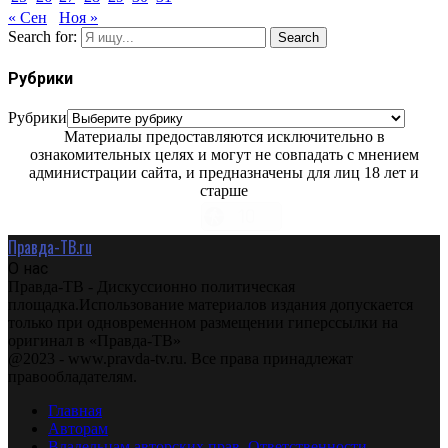
« Сен
Ноя »
Search for:
Search
Рубрики
Рубрики
Материалы предоставляются исключительно в
ознакомительных целях и могут не совпадать с мнением
администрации сайта, и предназначены для лиц 18 лет и
старше
Правда-ТВ.ru
О нас
Правда-ТВ - Дискуссионно политическая
площадка.Использование материалов издания допускается
только при одновременном размещении гиперссылки на
оригинал в «Правда-ТВ»
@2023 - www.pravda-tv.ru. Все права принадлежат
правообладателям.
Главная
Авторам
Владельцам авторских прав. Ответственности.