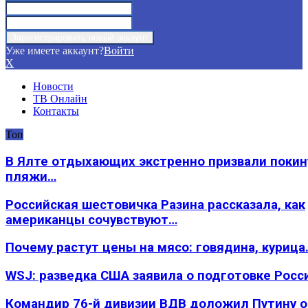
Уже имеете аккаунт?
Войти
X
Новости
ТВ Онлайн
Контакты
Топ
В Ялте отдыхающих экстренно призвали покин
пляжи…
Российская шестовичка Разина рассказала, как
американцы сочувствуют…
Почему растут цены на мясо: говядина, курица
WSJ: разведка США заявила о подготовке Росс
Командир 76-й дивизии ВДВ доложил Путину 