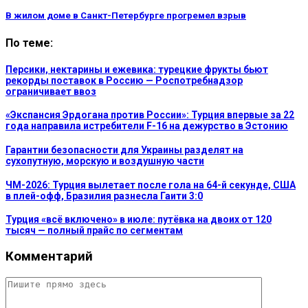
В жилом доме в Санкт-Петербурге прогремел взрыв
По теме:
Персики, нектарины и ежевика: турецкие фрукты бьют
рекорды поставок в Россию — Роспотребнадзор
ограничивает ввоз
«Экспансия Эрдогана против России»: Турция впервые за 22
года направила истребители F-16 на дежурство в Эстонию
Гарантии безопасности для Украины разделят на
сухопутную, морскую и воздушную части
ЧМ-2026: Турция вылетает после гола на 64-й секунде, США
в плей-офф, Бразилия разнесла Гаити 3:0
Турция «всё включено» в июле: путёвка на двоих от 120
тысяч — полный прайс по сегментам
Комментарий