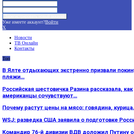
Уже имеете аккаунт?
Войти
X
Новости
ТВ Онлайн
Контакты
Топ
В Ялте отдыхающих экстренно призвали покин
пляжи…
Российская шестовичка Разина рассказала, как
американцы сочувствуют…
Почему растут цены на мясо: говядина, курица
WSJ: разведка США заявила о подготовке Росс
Командир 76-й дивизии ВДВ доложил Путину 