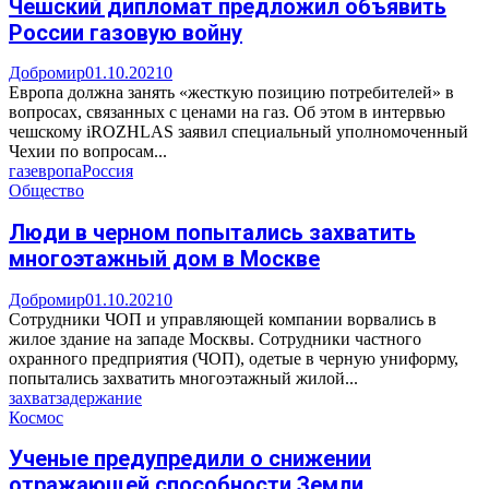
Чешский дипломат предложил объявить
России газовую войну
Добромир
01.10.2021
0
Европа должна занять «жесткую позицию потребителей» в
вопросах, связанных с ценами на газ. Об этом в интервью
чешскому iROZHLAS заявил специальный уполномоченный
Чехии по вопросам...
газ
европа
Россия
Общество
Люди в черном попытались захватить
многоэтажный дом в Москве
Добромир
01.10.2021
0
Сотрудники ЧОП и управляющей компании ворвались в
жилое здание на западе Москвы. Сотрудники частного
охранного предприятия (ЧОП), одетые в черную униформу,
попытались захватить многоэтажный жилой...
захват
задержание
Космос
Ученые предупредили о снижении
отражающей способности Земли