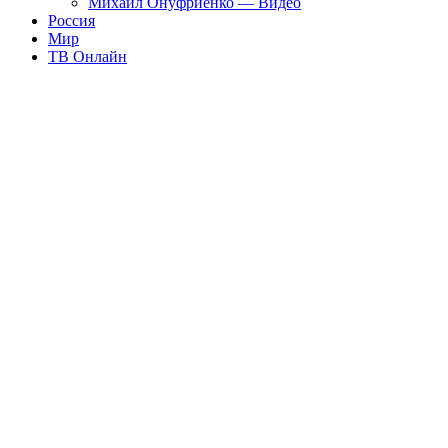
Михаил Онуфриенко — Видео
Россия
Мир
ТВ Онлайн