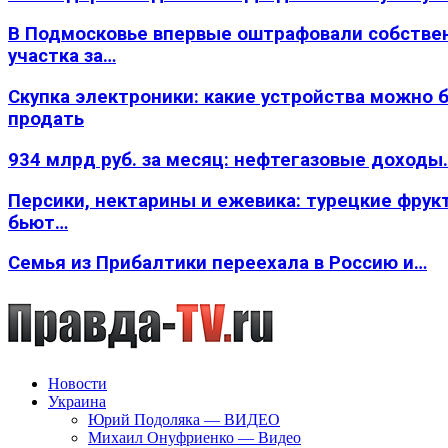
В Подмосковье впервые оштрафовали собстве
участка за…
Скупка электроники: какие устройства можно 
продать
934 млрд руб. за месяц: нефтегазовые доходы
Персики, нектарины и ежевика: турецкие фрук
бьют…
Семья из Прибалтики переехала в Россию и…
Новости
Украина
Юрий Подоляка — ВИДЕО
Михаил Онуфриенко — Видео