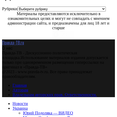
Рубрики
Материалы предоставляются исключительно в
ознакомительных целях и могут не совпадать с мнением
администрации сайта, и предназначены для лиц 18 лет и
старше
Правда-ТВ.ru
О нас
Правда-ТВ - Дискуссионно политическая
площадка.Использование материалов издания допускается
только при одновременном размещении гиперссылки на
оригинал в «Правда-ТВ»
@2023 - www.pravda-tv.ru. Все права принадлежат
правообладателям.
Главная
Авторам
Владельцам авторских прав. Ответственности.
Новости
Украина
Юрий Подоляка — ВИДЕО