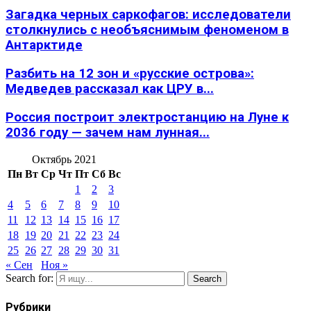
Загадка черных саркофагов: исследователи
столкнулись с необъяснимым феноменом в
Антарктиде
Разбить на 12 зон и «русские острова»:
Медведев рассказал как ЦРУ в...
Россия построит электростанцию на Луне к
2036 году — зачем нам лунная...
Октябрь 2021
Пн
Вт
Ср
Чт
Пт
Сб
Вс
1
2
3
4
5
6
7
8
9
10
11
12
13
14
15
16
17
18
19
20
21
22
23
24
25
26
27
28
29
30
31
« Сен
Ноя »
Search for:
Search
Рубрики