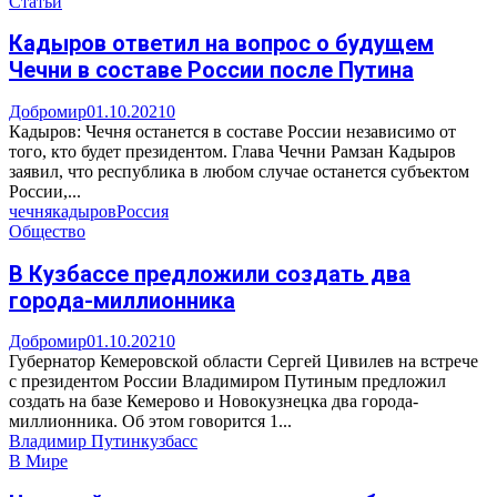
Статьи
Кадыров ответил на вопрос о будущем
Чечни в составе России после Путина
Добромир
01.10.2021
0
Кадыров: Чечня останется в составе России независимо от
того, кто будет президентом. Глава Чечни Рамзан Кадыров
заявил, что республика в любом случае останется субъектом
России,...
чечня
кадыров
Россия
Общество
В Кузбассе предложили создать два
города-миллионника
Добромир
01.10.2021
0
Губернатор Кемеровской области Сергей Цивилев на встрече
с президентом России Владимиром Путиным предложил
создать на базе Кемерово и Новокузнецка два города-
миллионника. Об этом говорится 1...
Владимир Путин
кузбасс
В Мире