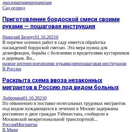
дипломатия
европа
чехия
Сад огород
Приготовление бордоской смеси своими
руками — пошаговая инструкция
Николай Белоус
01.10.2021
0
В перечне осенних работ в саду имеется обработка
насаждений бордоской смесью. Эта мера нужна для
дезинфекции, борьбы с болезнями и вредителями кустарников
и деревьев. Во...
разное интересное
своими руками
дзен
пошаговая инструкция
В России
Раскрыта схема ввоза незаконных
мигрантов в Россию под видом больных
Добромир
01.10.2021
0
По обвинению в поставке нелегальных трудовых мигрантов
под видом нуждающихся в лечении в Москве задержаны
россиянин и двое граждан Узбекистана, сообщили в
Московской межрегиональной транспортной...
Россия
Мигранты
В Мире