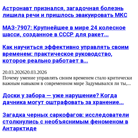
Астронавт признался, загадочная болезнь
лишила речи и пришлось эвакуировать МКС
МАЗ-7907: Крупнейшее в мире 24 колесное
шасси, созданное в СССР для ракет...
Как научиться эффективно управлять своим
временем: практическое руководство,
которое реально работает в...
20.03.2026
20.03.2026
Почему умение управлять своим временем стало критически
важным навыком в современном мире Задумывался ли ты,...
Доски у забора — уже нарушение? Когда
дачника могут оштрафовать за хранение...
Загадка черных саркофагов: исследователи
столкнулись с необъяснимым феноменом в
Антарктиде