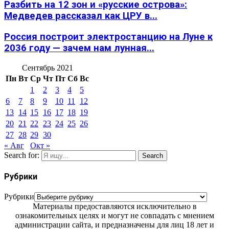
Разбить на 12 зон и «русские острова»:
Медведев рассказал как ЦРУ в...
Россия построит электростанцию на Луне к
2036 году — зачем нам лунная...
Сентябрь 2021
Пн
Вт
Ср
Чт
Пт
Сб
Вс
1
2
3
4
5
6
7
8
9
10
11
12
13
14
15
16
17
18
19
20
21
22
23
24
25
26
27
28
29
30
« Авг
Окт »
Search for:
Search
Рубрики
Рубрики
Материалы предоставляются исключительно в
ознакомительных целях и могут не совпадать с мнением
администрации сайта, и предназначены для лиц 18 лет и