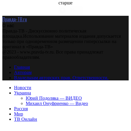
старше
Правда-ТВ.ru
О нас
Правда-ТВ - Дискуссионно политическая
площадка.Использование материалов издания допускается
только при одновременном размещении гиперссылки на
оригинал в «Правда-ТВ»
@2023 - www.pravda-tv.ru. Все права принадлежат
правообладателям.
Главная
Авторам
Владельцам авторских прав. Ответственности.
Новости
Украина
Юрий Подоляка — ВИДЕО
Михаил Онуфриенко — Видео
Россия
Мир
ТВ Онлайн