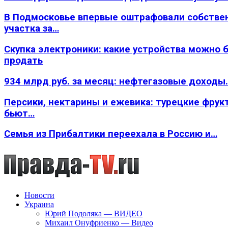
В Подмосковье впервые оштрафовали собстве
участка за…
Скупка электроники: какие устройства можно 
продать
934 млрд руб. за месяц: нефтегазовые доходы
Персики, нектарины и ежевика: турецкие фрук
бьют…
Семья из Прибалтики переехала в Россию и…
Новости
Украина
Юрий Подоляка — ВИДЕО
Михаил Онуфриенко — Видео