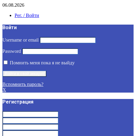
06.08.2026
Рег. / Войти
Войти
Username or email
Password
Помнить меня пока я не выйду
Вспомнить пароль?
X
Регистрация