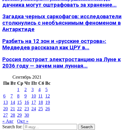
дачника могут оштрафовать за хранение...
Загадка черных саркофагов: исследователи
столкнулись с необъяснимым феноменом в
Антарктиде
Разбить на 12 зон и «русские острова»:
Медведев рассказал как ЦРУ в...
Россия построит электростанцию на Луне к
2036 году — зачем нам лунная...
Сентябрь 2021
Пн
Вт
Ср
Чт
Пт
Сб
Вс
1
2
3
4
5
6
7
8
9
10
11
12
13
14
15
16
17
18
19
20
21
22
23
24
25
26
27
28
29
30
« Авг
Окт »
Search for:
Search