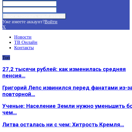
Уже имеете аккаунт?
Войти
X
Новости
ТВ Онлайн
Контакты
Топ
27,2 тысячи рублей: как изменилась средняя
пенсия…
Григорий Лепс извинился перед фанатами из-з
повторной…
Ученые: Население Земли нужно уменьшить б
чем…
Литва осталась ни с чем: Хитрость Кремля…