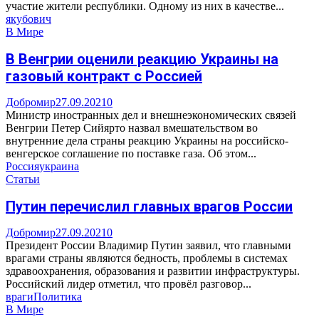
участие жители республики. Одному из них в качестве...
якубович
В Мире
В Венгрии оценили реакцию Украины на
газовый контракт с Россией
Добромир
27.09.2021
0
Министр иностранных дел и внешнеэкономических связей
Венгрии Петер Сийярто назвал вмешательством во
внутренние дела страны реакцию Украины на российско-
венгерское соглашение по поставке газа. Об этом...
Россия
украина
Статьи
Путин перечислил главных врагов России
Добромир
27.09.2021
0
Президент России Владимир Путин заявил, что главными
врагами страны являются бедность, проблемы в системах
здравоохранения, образования и развитии инфраструктуры.
Российский лидер отметил, что провёл разговор...
враги
Политика
В Мире