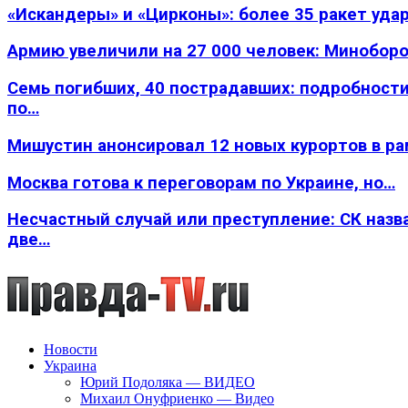
«Искандеры» и «Цирконы»: более 35 ракет уда
Армию увеличили на 27 000 человек: Минобор
Семь погибших, 40 пострадавших: подробности
по…
Мишустин анонсировал 12 новых курортов в р
Москва готова к переговорам по Украине, но…
Несчастный случай или преступление: СК назв
две…
Новости
Украина
Юрий Подоляка — ВИДЕО
Михаил Онуфриенко — Видео