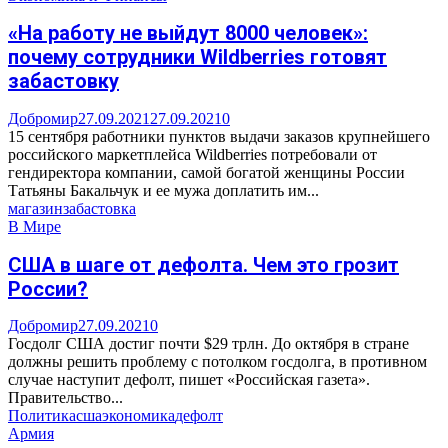
«На работу не выйдут 8000 человек»:
почему сотрудники Wildberries готовят
забастовку
Добромир
27.09.2021
27.09.2021
0
15 сентября работники пунктов выдачи заказов крупнейшего
российского маркетплейса Wildberries потребовали от
гендиректора компании, самой богатой женщины России
Татьяны Бакальчук и ее мужа доплатить им...
магазин
забастовка
В Мире
США в шаге от дефолта. Чем это грозит
России?
Добромир
27.09.2021
0
Госдолг США достиг почти $29 трлн. До октября в стране
должны решить проблему с потолком госдолга, в противном
случае наступит дефолт, пишет «Российская газета».
Правительство...
Политика
сша
экономика
дефолт
Армия