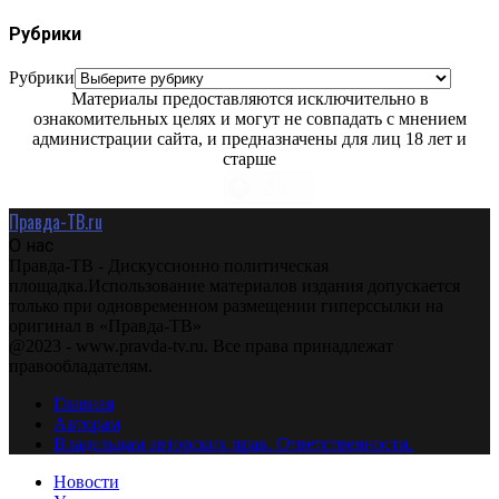
Рубрики
Рубрики
Материалы предоставляются исключительно в
ознакомительных целях и могут не совпадать с мнением
администрации сайта, и предназначены для лиц 18 лет и
старше
Правда-ТВ.ru
О нас
Правда-ТВ - Дискуссионно политическая
площадка.Использование материалов издания допускается
только при одновременном размещении гиперссылки на
оригинал в «Правда-ТВ»
@2023 - www.pravda-tv.ru. Все права принадлежат
правообладателям.
Главная
Авторам
Владельцам авторских прав. Ответственности.
Новости