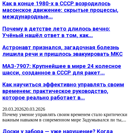
Как в конце 1980-х в СССР возродилось
масонское движение: скрытые процессы,
международные...
Почему в детстве лето длилось вечно:
Учёный нашёл ответ в том, как...
Астронавт признался, загадочная болезнь
лишила речи и пришлось эвакуировать МКС
МАЗ-7907: Крупнейшее в мире 24 колесное
шасси, созданное в СССР для ракет...
Как научиться эффективно управлять своим
временем: практическое руководство,
которое реально работает в...
20.03.2026
20.03.2026
Почему умение управлять своим временем стало критически
важным навыком в современном мире Задумывался ли ты,...
Доски у забора — уже нарушение? Когда