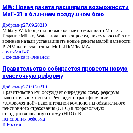
MW: Новая ракета расширила возможности
МиГ-31 в ближнем воздушном бою
Добромир
27.09.2021
0
Military Watch оценил новые боевые возможности МиГ-31.
Издание Military Watch задалось вопросом, почему российские
военные начали устанавливать новые ракеты малой дальности
Р-74М на перехватчики МиГ-31БМ/БСМ?...
армия
МиГ-31
Экономика и Финансы
Правительство собирается провести новую
пенсионную реформу
Добромир
27.09.2021
0
Правительство РФ обсуждает очередную схему реформы
накопительных пенсий. Речь идет о трансформации
«замороженной» накопительной компоненты обязательного
пенсионного страхования (ОПС) в добровольную
стандартизированную схему (НПО). В...
пенсионная реформа
В России