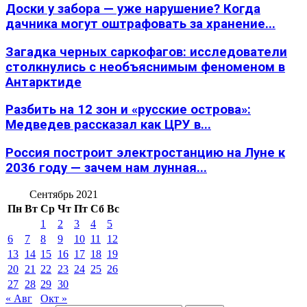
Доски у забора — уже нарушение? Когда
дачника могут оштрафовать за хранение...
Загадка черных саркофагов: исследователи
столкнулись с необъяснимым феноменом в
Антарктиде
Разбить на 12 зон и «русские острова»:
Медведев рассказал как ЦРУ в...
Россия построит электростанцию на Луне к
2036 году — зачем нам лунная...
Сентябрь 2021
Пн
Вт
Ср
Чт
Пт
Сб
Вс
1
2
3
4
5
6
7
8
9
10
11
12
13
14
15
16
17
18
19
20
21
22
23
24
25
26
27
28
29
30
« Авг
Окт »