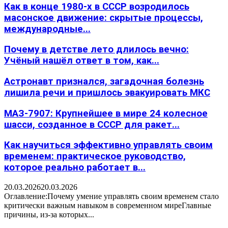
Как в конце 1980-х в СССР возродилось
масонское движение: скрытые процессы,
международные...
Почему в детстве лето длилось вечно:
Учёный нашёл ответ в том, как...
Астронавт признался, загадочная болезнь
лишила речи и пришлось эвакуировать МКС
МАЗ-7907: Крупнейшее в мире 24 колесное
шасси, созданное в СССР для ракет...
Как научиться эффективно управлять своим
временем: практическое руководство,
которое реально работает в...
20.03.2026
20.03.2026
Оглавление:Почему умение управлять своим временем стало
критически важным навыком в современном миреГлавные
причины, из-за которых...