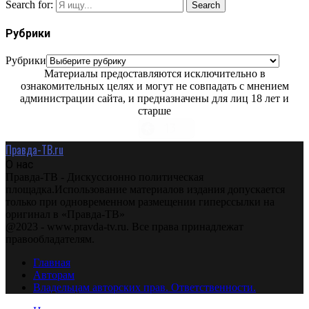
Search for:
Search
Рубрики
Рубрики
Материалы предоставляются исключительно в
ознакомительных целях и могут не совпадать с мнением
администрации сайта, и предназначены для лиц 18 лет и
старше
Правда-ТВ.ru
О нас
Правда-ТВ - Дискуссионно политическая
площадка.Использование материалов издания допускается
только при одновременном размещении гиперссылки на
оригинал в «Правда-ТВ»
@2023 - www.pravda-tv.ru. Все права принадлежат
правообладателям.
Главная
Авторам
Владельцам авторских прав. Ответственности.