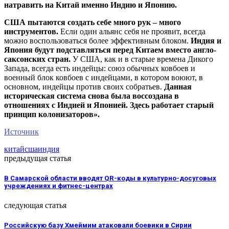
натравить на Китай именно Индию и Японию.
США пытаются создать себе много рук – много
инструментов.
Если один альянс себя не проявит, всегда
можно воспользоваться более эффективным блоком.
Индия и
Япония будут подставляться перед Китаем вместо англо-
саксонских стран.
У США, как и в старые времена Дикого
Запада, всегда есть индейцы: союз обычных ковбоев и
военный блок ковбоев с индейцами, в котором воюют, в
основном, индейцы против своих собратьев.
Данная
историческая система снова была воссоздана в
отношениях с Индией и Японией. Здесь работает старый
принцип колонизаторов».
Источник
китай
сша
индия
предыдущая статья
В Самарской области вводят QR-коды в культурно-досуговых
учреждениях и фитнес-центрах
следующая статья
Российскую базу Хмеймим атаковали боевики в Сирии