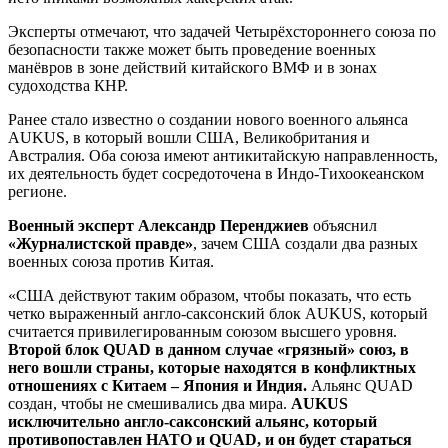
Эксперты отмечают, что задачей Четырёхстороннего союза по
безопасности также может быть проведение военных
манёвров в зоне действий китайского ВМФ и в зонах
судоходства КНР.
Ранее стало известно о создании нового военного альянса
AUKUS, в который вошли США, Великобритания и
Австралия. Оба союза имеют антикитайскую направленность,
их деятельность будет сосредоточена в Индо-Тихоокеанском
регионе.
Военный эксперт Александр Перенджиев
объяснил
«Журналистской правде»
, зачем США создали два разных
военных союза против Китая.
«США действуют таким образом, чтобы показать, что есть
четко выраженный англо-саксонский блок AUKUS, который
считается привилегированным союзом высшего уровня.
Второй блок QUAD в данном случае «грязный» союз, в
него вошли страны, которые находятся в конфликтных
отношениях с Китаем – Япония и Индия.
Альянс QUAD
создан, чтобы не смешивались два мира.
AUKUS
исключительно англо-саксонский альянс, который
противопоставлен НАТО и QUAD, и он будет стараться