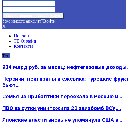
Уже имеете аккаунт?
Войти
X
Новости
ТВ Онлайн
Контакты
Топ
934 млрд руб. за месяц: нефтегазовые доходы
Персики, нектарины и ежевика: турецкие фрук
бьют…
Семья из Прибалтики переехала в Россию и…
ПВО за сутки уничтожила 20 авиабомб ВСУ,…
Японские власти вновь не упомянули США в…