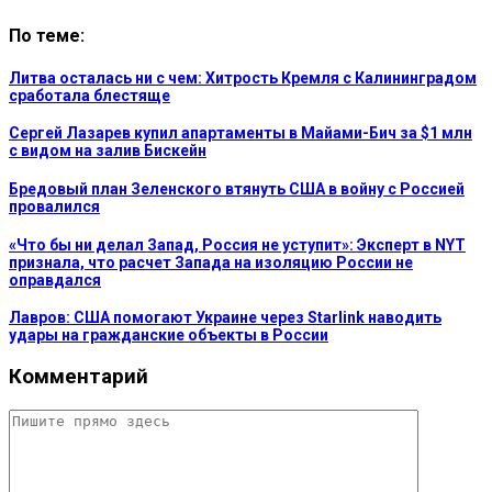
По теме:
Литва осталась ни с чем: Хитрость Кремля с Калининградом
сработала блестяще
Сергей Лазарев купил апартаменты в Майами-Бич за $1 млн
с видом на залив Бискейн
Бредовый план Зеленского втянуть США в войну с Россией
провалился
«Что бы ни делал Запад, Россия не уступит»: Эксперт в NYT
признала, что расчет Запада на изоляцию России не
оправдался
Лавров: США помогают Украине через Starlink наводить
удары на гражданские объекты в России
Комментарий