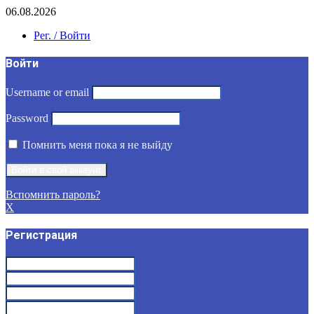
06.08.2026
Рег. / Войти
Войти
Username or email
Password
Помнить меня пока я не выйду
Вспомнить пароль?
X
Регистрация