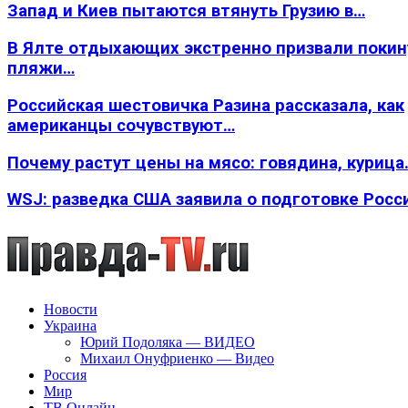
Запад и Киев пытаются втянуть Грузию в…
В Ялте отдыхающих экстренно призвали покин
пляжи…
Российская шестовичка Разина рассказала, как
американцы сочувствуют…
Почему растут цены на мясо: говядина, курица
WSJ: разведка США заявила о подготовке Росс
Новости
Украина
Юрий Подоляка — ВИДЕО
Михаил Онуфриенко — Видео
Россия
Мир
ТВ Онлайн