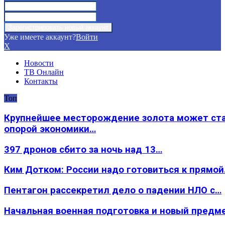
Уже имеете аккаунт?
Войти
X
Новости
ТВ Онлайн
Контакты
Топ
Крупнейшее месторождение золота может ст
опорой экономики…
397 дронов сбито за ночь над 13…
Ким Дотком: России надо готовиться к прямо
Пентагон рассекретил дело о падении НЛО с…
Начальная военная подготовка и новый предм