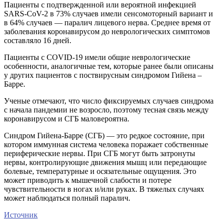
Пациенты с подтвержденной или вероятной инфекцией
SARS-CoV-2 в 73% случаев имели сенсомоторный вариант и
в 64% случаев — паралич лицевого нерва. Среднее время от
заболевания коронавирусом до неврологических симптомов
составляло 16 дней.
Пациенты с COVID-19 имели общие неврологические
особенности, аналогичные тем, которые ранее были описаны
у других пациентов с поствирусным синдромом Гийена –
Барре.
Ученые отмечают, что число фиксируемых случаев синдрома
с начала пандемии не возросло, поэтому тесная связь между
коронавирусом и СГБ маловероятна.
Синдром Гийена-Барре (СГБ) — это редкое состояние, при
котором иммунная система человека поражает собственные
периферические нервы. При СГБ могут быть затронуты
нервы, контролирующие движения мышц или передающие
болевые, температурные и осязательные ощущения. Это
может приводить к мышечной слабости и потере
чувствительности в ногах и/или руках. В тяжелых случаях
может наблюдаться полный паралич.
Источник