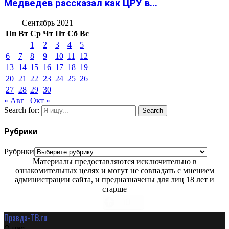
Медведев рассказал как ЦРУ в...
Сентябрь 2021
Пн
Вт
Ср
Чт
Пт
Сб
Вс
1
2
3
4
5
6
7
8
9
10
11
12
13
14
15
16
17
18
19
20
21
22
23
24
25
26
27
28
29
30
« Авг
Окт »
Search for:
Search
Рубрики
Рубрики
Материалы предоставляются исключительно в
ознакомительных целях и могут не совпадать с мнением
администрации сайта, и предназначены для лиц 18 лет и
старше
Правда-ТВ.ru
О нас