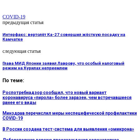
COVID-19
предыдущая статья
Интерфакс: вертолёт Ка-27 совершил жёсткую посадку на
Камчатке
следующая статья
Глава МИД Японии заявил Лаврову, что особый налоговый
режим на Курилах неприемлем
По теме:
Роспотребнадзор сообщил, что новый вариант
коронавируса «пирола» более заразен, чем встречавшиеся
ранее его виды
Минздрав перечислил меры неспецифической профилактики
COVID-19
В России создана тест-система для выявления «омикрона»
Лабораторную версию происхождения коронавируса