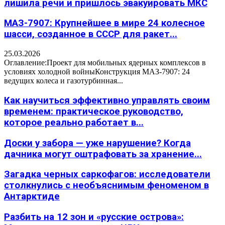
лишила речи и пришлось эвакуировать МКС
МАЗ-7907: Крупнейшее в мире 24 колесное
шасси, созданное в СССР для ракет...
25.03.2026
Оглавление:Проект для мобильных ядерных комплексов в
условиях холодной войныКонструкция МАЗ-7907: 24
ведущих колеса и газотурбинная...
Как научиться эффективно управлять своим
временем: практическое руководство,
которое реально работает в...
Доски у забора — уже нарушение? Когда
дачника могут оштрафовать за хранение...
Загадка черных саркофагов: исследователи
столкнулись с необъяснимым феноменом в
Антарктиде
Разбить на 12 зон и «русские острова»: