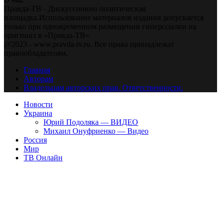
Правда-ТВ - Дискуссионно политическая
площадка.Использование материалов издания допускается
только при одновременном размещении гиперссылки на
оригинал в «Правда-ТВ»
@2023 - www.pravda-tv.ru. Все права принадлежат
правообладателям.
Главная
Авторам
Владельцам авторских прав. Ответственности.
Новости
Украина
Юрий Подоляка — ВИДЕО
Михаил Онуфриенко — Видео
Россия
Мир
ТВ Онлайн