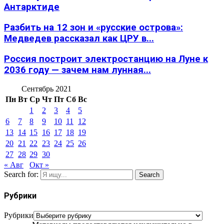
Антарктиде
Разбить на 12 зон и «русские острова»:
Медведев рассказал как ЦРУ в...
Россия построит электростанцию на Луне к
2036 году — зачем нам лунная...
Сентябрь 2021
Пн
Вт
Ср
Чт
Пт
Сб
Вс
1
2
3
4
5
6
7
8
9
10
11
12
13
14
15
16
17
18
19
20
21
22
23
24
25
26
27
28
29
30
« Авг
Окт »
Search for:
Search
Рубрики
Рубрики