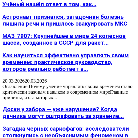
Учёный нашёл ответ в том, как...
Астронавт признался, загадочная болезнь
лишила речи и пришлось эвакуировать МКС
МАЗ-7907: Крупнейшее в мире 24 колесное
шасси, созданное в СССР для ракет...
Как научиться эффективно управлять своим
временем: практическое руководство,
которое реально работает в...
20.03.2026
20.03.2026
Оглавление:Почему умение управлять своим временем стало
критически важным навыком в современном миреГлавные
причины, из-за которых...
Доски у забора — уже нарушение? Когда
дачника могут оштрафовать за хранение...
Загадка черных саркофагов: исследователи
столкнулись с необъяснимым феноменом в