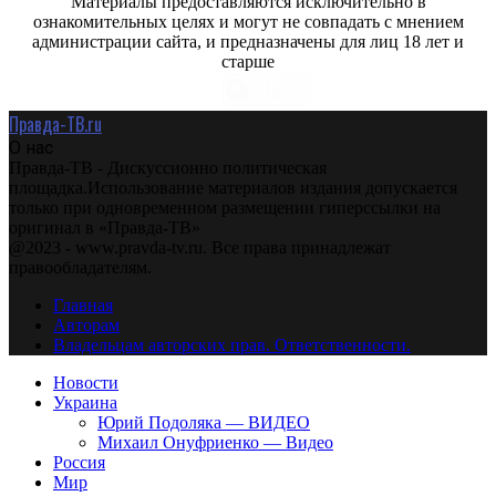
Материалы предоставляются исключительно в
ознакомительных целях и могут не совпадать с мнением
администрации сайта, и предназначены для лиц 18 лет и
старше
Правда-ТВ.ru
О нас
Правда-ТВ - Дискуссионно политическая
площадка.Использование материалов издания допускается
только при одновременном размещении гиперссылки на
оригинал в «Правда-ТВ»
@2023 - www.pravda-tv.ru. Все права принадлежат
правообладателям.
Главная
Авторам
Владельцам авторских прав. Ответственности.
Новости
Украина
Юрий Подоляка — ВИДЕО
Михаил Онуфриенко — Видео
Россия
Мир