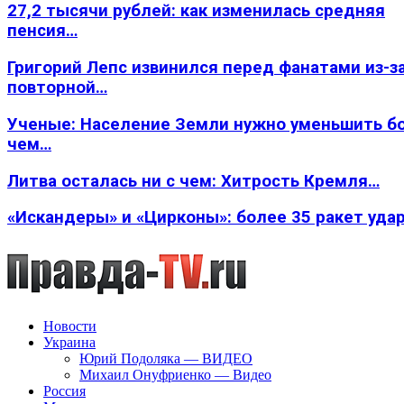
27,2 тысячи рублей: как изменилась средняя
пенсия…
Григорий Лепс извинился перед фанатами из-з
повторной…
Ученые: Население Земли нужно уменьшить б
чем…
Литва осталась ни с чем: Хитрость Кремля…
«Искандеры» и «Цирконы»: более 35 ракет уда
Новости
Украина
Юрий Подоляка — ВИДЕО
Михаил Онуфриенко — Видео
Россия