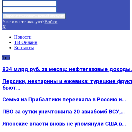
Уже имеете аккаунт?
Войти
X
Новости
ТВ Онлайн
Контакты
Топ
934 млрд руб. за месяц: нефтегазовые доходы
Персики, нектарины и ежевика: турецкие фрук
бьют…
Семья из Прибалтики переехала в Россию и…
ПВО за сутки уничтожила 20 авиабомб ВСУ,…
Японские власти вновь не упомянули США в…