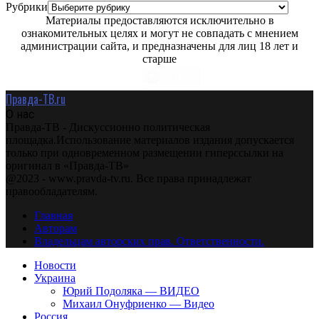
Рубрики
Материалы предоставляются исключительно в
ознакомительных целях и могут не совпадать с мнением
администрации сайта, и предназначены для лиц 18 лет и
старше
Правда-ТВ.ru
О нас
Правда-ТВ - Дискуссионно политическая
площадка.Использование материалов издания допускается
только при одновременном размещении гиперссылки на
оригинал в «Правда-ТВ»
@2023 - www.pravda-tv.ru. Все права принадлежат
правообладателям.
Главная
Авторам
Владельцам авторских прав. Ответственности.
Новости
Украина
Юрий Подоляка — ВИДЕО
Михаил Онуфриенко — Видео
Россия