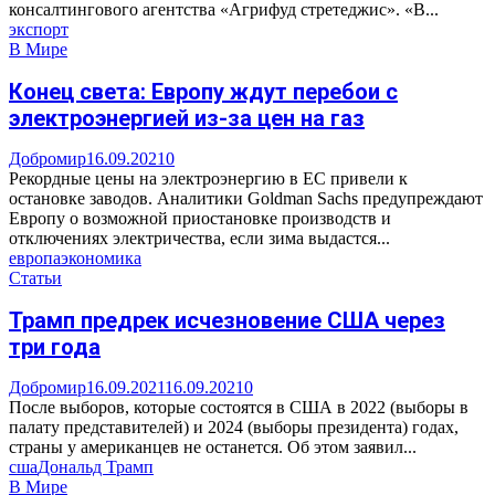
консалтингового агентства «Агрифуд стретеджис». «В...
экспорт
В Мире
Конец света: Европу ждут перебои с
электроэнергией из-за цен на газ
Добромир
16.09.2021
0
Рекордные цены на электроэнергию в ЕС привели к
остановке заводов. Аналитики Goldman Sachs предупреждают
Европу о возможной приостановке производств и
отключениях электричества, если зима выдастся...
европа
экономика
Статьи
Трамп предрек исчезновение США через
три года
Добромир
16.09.2021
16.09.2021
0
После выборов, которые состоятся в США в 2022 (выборы в
палату представителей) и 2024 (выборы президента) годах,
страны у американцев не останется. Об этом заявил...
сша
Дональд Трамп
В Мире