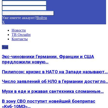
Уже имеете аккаунт?
Войти
X
Новости
ТВ Онлайн
Контакты
Топ
Экс-чиновники Германии, Франции и США
предложили новую…
Пилипсон: кризис в НАТО на Западе называют…
Число заявлений об НЛО в Германии достигло
Мухи в еде и ржавая сантехника сломанные…
В зону СВО поступит новейший боеприпас
«Куб-10МЭ»…