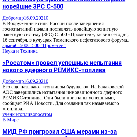
новейшие ЗРС С-500
Добромир
16.09.2021
0
В Вооруженные силы России после завершения
госиспытаний начали поставлять новейшую зенитную
ракетную систему (ЗРС) С-500 «Прометей», заявил сегодня,
16 сентября, в кулуарах Тюменского нефтегазового форума...
армия
С-500
С-500 "Прометей"
Наука и Техника
«Росатом» провел успешные испытания
нового ядерного РЕМИКС-топлива
Добромир
16.09.2021
0
Его еще называют «топливом будущего». На Балаковской
АЭС завершились испытания инновационного ядерного
РЕМИКС-топлива. Они были признаны успешными,
сообщает РИА Новости. Для создания так называемого
«топлива...
ученые
топливо
росатом
В Мире
МИД РФ пригрозил США мерами из-за