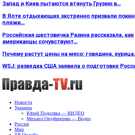
Запад и Киев пытаются втянуть Грузию в…
В Ялте отдыхающих экстренно призвали покин
пляжи…
Российская шестовичка Разина рассказала, как
американцы сочувствуют…
Почему растут цены на мясо: говядина, курица
WSJ: разведка США заявила о подготовке Росс
Новости
Украина
Юрий Подоляка — ВИДЕО
Михаил Онуфриенко — Видео
Россия
Мир
ТВ Онлайн