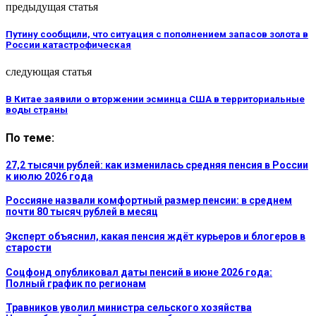
предыдущая статья
Путину сообщили, что ситуация с пополнением запасов золота в
России катастрофическая
следующая статья
В Китае заявили о вторжении эсминца США в территориальные
воды страны
По теме:
27,2 тысячи рублей: как изменилась средняя пенсия в России
к июлю 2026 года
Россияне назвали комфортный размер пенсии: в среднем
почти 80 тысяч рублей в месяц
Эксперт объяснил, какая пенсия ждёт курьеров и блогеров в
старости
Соцфонд опубликовал даты пенсий в июне 2026 года:
Полный график по регионам
Травников уволил министра сельского хозяйства