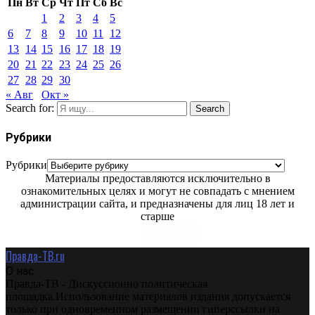
Пн
Вт
Ср
Чт
Пт
Сб
Вс
1
2
3
4
5
6
7
8
9
10
11
12
13
14
15
16
17
18
19
20
21
22
23
24
25
26
27
28
29
30
« Авг
Окт »
Search for:
Search
Рубрики
Рубрики
Материалы предоставляются исключительно в
ознакомительных целях и могут не совпадать с мнением
администрации сайта, и предназначены для лиц 18 лет и
старше
Правда-ТВ.ru
О нас
Правда-ТВ - Дискуссионно политическая
площадка.Использование материалов издания допускается
только при одновременном размещении гиперссылки на