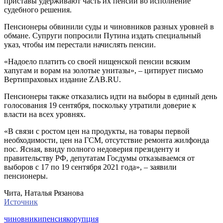
приставы удерживают часть их пенсий во исполнение
судебного решения.
Пенсионеры обвинили суды и чиновников разных уровней в
обмане. Супруги попросили Путина издать специальный
указ, чтобы им перестали начислять пенсии.
«Надоело платить со своей нищенской пенсии всяким
хапугам и ворам на золотые унитазы», – цитирует письмо
Вертипраховых издание ZAB.RU.
Пенсионеры также отказались идти на выборы в единый день
голосования 19 сентября, поскольку утратили доверие к
власти на всех уровнях.
«В связи с ростом цен на продукты, на товары первой
необходимости, цен на ГСМ, отсутствие ремонта жилфонда
пос. Ясная, ввиду полного недоверия президенту и
правительству РФ, депутатам Госдумы отказываемся от
выборов с 17 по 19 сентября 2021 года», – заявили
пенсионеры.
Чита, Наталья Рязанова
Источник
чиновники
пенсия
корупция