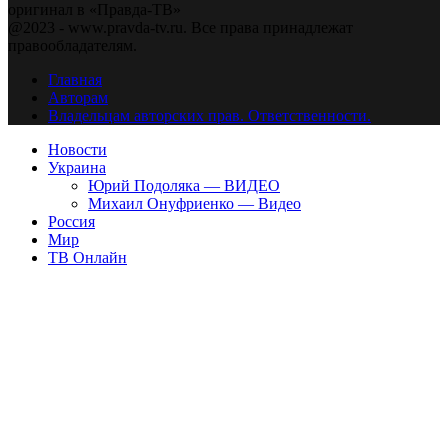
оригинал в «Правда-ТВ»
@2023 - www.pravda-tv.ru. Все права принадлежат
правообладателям.
Главная
Авторам
Владельцам авторских прав. Ответственности.
Новости
Украина
Юрий Подоляка — ВИДЕО
Михаил Онуфриенко — Видео
Россия
Мир
ТВ Онлайн