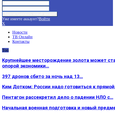
Уже имеете аккаунт?
Войти
X
Новости
ТВ Онлайн
Контакты
Топ
Крупнейшее месторождение золота может ст
опорой экономики…
397 дронов сбито за ночь над 13…
Ким Дотком: России надо готовиться к прямо
Пентагон рассекретил дело о падении НЛО с…
Начальная военная подготовка и новый предм