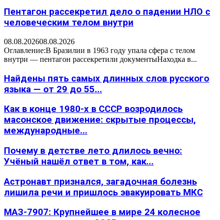
Пентагон рассекретил дело о падении НЛО с
человеческим телом внутри
08.08.2026
08.08.2026
Оглавление:В Бразилии в 1963 году упала сфера с телом
внутри — пентагон рассекретили документыНаходка в...
Найдены пять самых длинных слов русского
языка — от 29 до 55...
Как в конце 1980-х в СССР возродилось
масонское движение: скрытые процессы,
международные...
Почему в детстве лето длилось вечно:
Учёный нашёл ответ в том, как...
Астронавт признался, загадочная болезнь
лишила речи и пришлось эвакуировать МКС
МАЗ-7907: Крупнейшее в мире 24 колесное