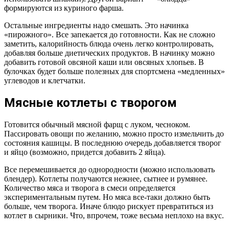
формируются из куриного фарша.
Остальные ингредиенты надо смешать. Это начинка
«пирожного». Все запекается до готовности. Как не сложно
заметить, калорийность блюда очень легко контролировать,
добавляя больше диетических продуктов. В начинку можно
добавить готовой овсяной каши или овсяных хлопьев. В
булочках будет больше полезных для спортсмена «медленных»
углеводов и клетчатки.
Мясные котлеты с творогом
Готовится обычный мясной фарщ с луком, чесноком.
Пассировать овощи по желанию, можно просто измельчить до
состояния кашицы. В последнюю очередь добавляется творог
и яйцо (возможно, придется добавить 2 яйца).
Все перемешивается до однородности (можно использовать
блендер). Котлеты получаются нежнее, сытнее и румянее.
Количество мяса и творога в смеси определяется
экспериментальным путем. Но мяса все-таки должно быть
больше, чем творога. Иначе блюдо рискует превратиться из
котлет в сырники. Что, впрочем, тоже весьма неплохо на вкус.