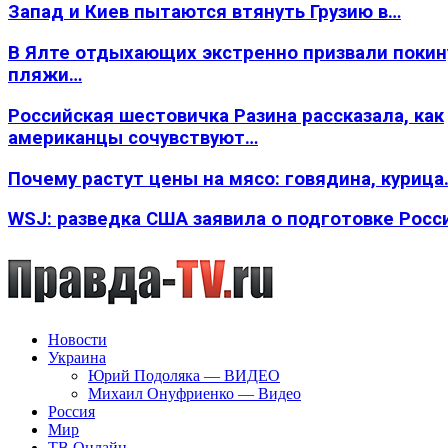
Запад и Киев пытаются втянуть Грузию в…
В Ялте отдыхающих экстренно призвали покин
пляжи…
Российская шестовичка Разина рассказала, как
американцы сочувствуют…
Почему растут цены на мясо: говядина, курица
WSJ: разведка США заявила о подготовке Росс
Новости
Украина
Юрий Подоляка — ВИДЕО
Михаил Онуфриенко — Видео
Россия
Мир
ТВ Онлайн