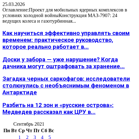
25.03.2026
Оглавление:Проект для мобильных ядерных комплексов в
условиях холодной войныКонструкция МАЗ-7907: 24
ведущих колеса и газотурбинная...
Как научиться эффективно управлять своим
временем: практическое руководство,
которое реально работает в...
Доски у забора — уже нарушение? Когда
дачника могут оштрафовать за хранение...
Загадка черных саркофагов: исследователи
столкнулись с необъяснимым феноменом в
Антарктиде
Разбить на 12 зон и «русские острова»:
Медведев рассказал как ЦРУ в...
Сентябрь 2021
Пн
Вт
Ср
Чт
Пт
Сб
Вс
1
2
3
4
5