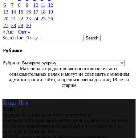
6
7
8
9
10
11
12
13
14
15
16
17
18
19
20
21
22
23
24
25
26
27
28
29
30
« Авг
Окт »
Search for:
Search
Рубрики
Рубрики
Материалы предоставляются исключительно в
ознакомительных целях и могут не совпадать с мнением
администрации сайта, и предназначены для лиц 18 лет и
старше
Правда-ТВ.ru
О нас
Правда-ТВ - Дискуссионно политическая
площадка.Использование материалов издания допускается
только при одновременном размещении гиперссылки на
оригинал в «Правда-ТВ»
@2023 - www.pravda-tv.ru. Все права принадлежат