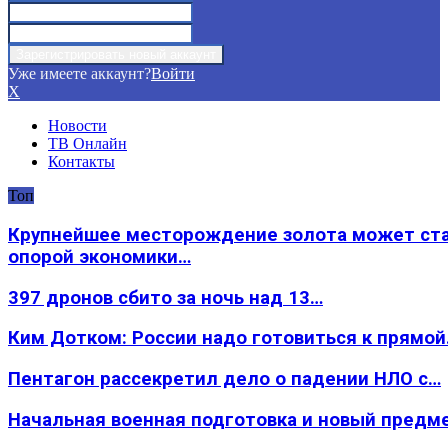
Уже имеете аккаунт?
Войти
X
Новости
ТВ Онлайн
Контакты
Топ
Крупнейшее месторождение золота может ст
опорой экономики…
397 дронов сбито за ночь над 13…
Ким Дотком: России надо готовиться к прямо
Пентагон рассекретил дело о падении НЛО с…
Начальная военная подготовка и новый предм