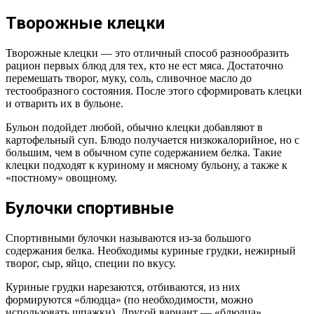
Творожные клецки
Творожные клецки — это отличный способ разнообразить
рацион первых блюд для тех, кто не ест мяса. Достаточно
перемешать творог, муку, соль, сливочное масло до
тестообразного состояния. После этого сформировать клецки
и отварить их в бульоне.
Бульон подойдет любой, обычно клецки добавляют в
картофельный суп. Блюдо получается низкокалорийное, но с
большим, чем в обычном супе содержанием белка. Такие
клецки подходят к куриному и мясному бульону, а также к
«постному» овощному.
Булочки спортивные
Спортивными булочки называются из-за большого
содержания белка. Необходимы куриные грудки, нежирный
творог, сыр, яйцо, специи по вкусу.
Куриные грудки нарезаются, отбиваются, из них
формируются «блюдца» (по необходимости, можно
использовать шпажки). Другой вариант — «блюдца»