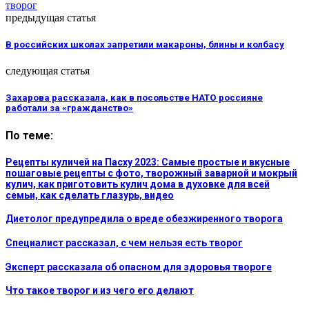
творог
предыдущая статья
В российских школах запретили макароны, блины и колбасу
следующая статья
Захарова рассказала, как в посольстве НАТО россияне
работали за «гражданство»
По теме:
Рецепты куличей на Пасху 2023: Самые простые и вкусные
пошаговые рецепты с фото, творожный заварной и мокрый
кулич, как приготовить кулич дома в духовке для всей
семьи, как сделать глазурь, видео
Диетолог предупредила о вреде обезжиренного творога
Специалист рассказал, с чем нельзя есть творог
Эксперт рассказала об опасном для здоровья твороге
Что такое творог и из чего его делают