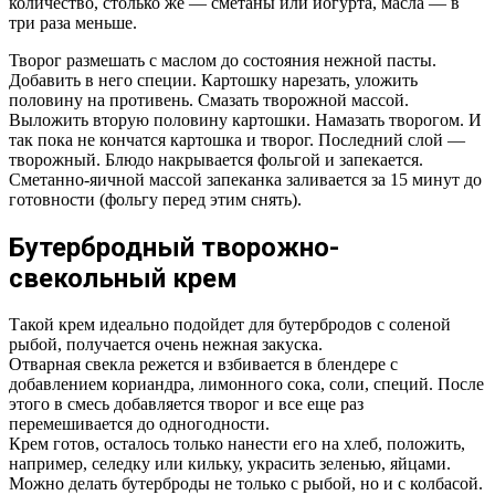
количество, столько же — сметаны или йогурта, масла — в
три раза меньше.
Творог размешать с маслом до состояния нежной пасты.
Добавить в него специи. Картошку нарезать, уложить
половину на противень. Смазать творожной массой.
Выложить вторую половину картошки. Намазать творогом. И
так пока не кончатся картошка и творог. Последний слой —
творожный. Блюдо накрывается фольгой и запекается.
Сметанно-яичной массой запеканка заливается за 15 минут до
готовности (фольгу перед этим снять).
Бутербродный творожно-
свекольный крем
Такой крем идеально подойдет для бутербродов с соленой
рыбой, получается очень нежная закуска.
Отварная свекла режется и взбивается в блендере с
добавлением кориандра, лимонного сока, соли, специй. После
этого в смесь добавляется творог и все еще раз
перемешивается до одногодности.
Крем готов, осталось только нанести его на хлеб, положить,
например, селедку или кильку, украсить зеленью, яйцами.
Можно делать бутерброды не только с рыбой, но и с колбасой.