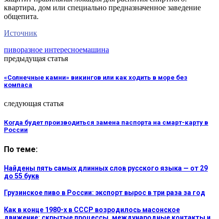
квартира, дом или специально предназначенное заведение
общепита.
Источник
пиво
разное интересное
машина
предыдущая статья
«Солнечные камни» викингов или как ходить в море без
компаса
следующая статья
Когда будет производиться замена паспорта на смарт-карту в
России
По теме:
Найдены пять самых длинных слов русского языка — от 29
до 55 букв
Грузинское пиво в России: экспорт вырос в три раза за год
Как в конце 1980-х в СССР возродилось масонское
движение: скрытые процессы, международные контакты и