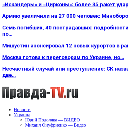
«Искандеры» и «Цирконы»: более 35 ракет уда
Армию увеличили на 27 000 человек: Минобор
Семь погибших, 40 пострадавших: подробности
по…
Мишустин анонсировал 12 новых курортов в р
Москва готова к переговорам по Украине, но…
Несчастный случай или преступление: СК назв
две…
Новости
Украина
Юрий Подоляка — ВИДЕО
Михаил Онуфриенко — Видео