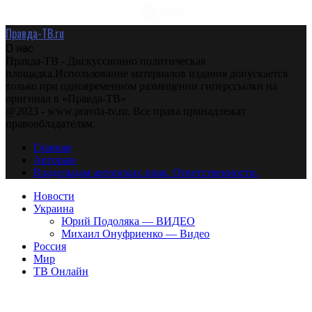
Правда-ТВ.ru
О нас
Правда-ТВ - Дискуссионно политическая
площадка.Использование материалов издания допускается
только при одновременном размещении гиперссылки на
оригинал в «Правда-ТВ»
@2023 - www.pravda-tv.ru. Все права принадлежат
правообладателям.
Главная
Авторам
Владельцам авторских прав. Ответственности.
Новости
Украина
Юрий Подоляка — ВИДЕО
Михаил Онуфриенко — Видео
Россия
Мир
ТВ Онлайн