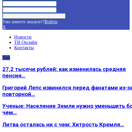
Уже имеете аккаунт?
Войти
X
Новости
ТВ Онлайн
Контакты
Топ
27,2 тысячи рублей: как изменилась средняя
пенсия…
Григорий Лепс извинился перед фанатами из-з
повторной…
Ученые: Население Земли нужно уменьшить б
чем…
Литва осталась ни с чем: Хитрость Кремля…