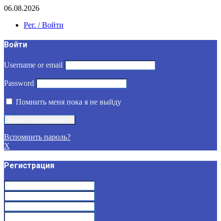
06.08.2026
Рег. / Войти
Войти
Username or email
Password
Помнить меня пока я не выйду
Вспомнить пароль?
X
Регистрация