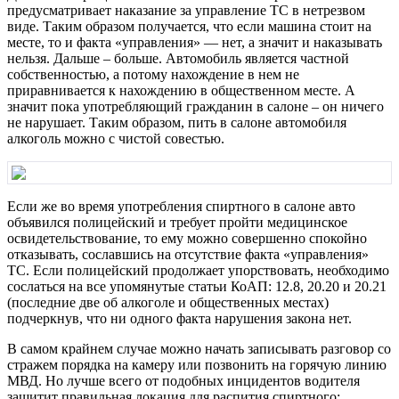
предусматривает наказание за управление ТС в нетрезвом
виде. Таким образом получается, что если машина стоит на
месте, то и факта «управления» — нет, а значит и наказывать
нельзя. Дальше – больше. Автомобиль является частной
собственностью, а потому нахождение в нем не
приравнивается к нахождению в общественном месте. А
значит пока употребляющий гражданин в салоне – он ничего
не нарушает. Таким образом, пить в салоне автомобиля
алкоголь можно с чистой совестью.
Если же во время употребления спиртного в салоне авто
объявился полицейский и требует пройти медицинское
освидетельствование, то ему можно совершенно спокойно
отказывать, сославшись на отсутствие факта «управления»
ТС. Если полицейский продолжает упорствовать, необходимо
сослаться на все упомянутые статьи КоАП: 12.8, 20.20 и 20.21
(последние две об алкоголе и общественных местах)
подчеркнув, что ни одного факта нарушения закона нет.
В самом крайнем случае можно начать записывать разговор со
стражем порядка на камеру или позвонить на горячую линию
МВД. Но лучше всего от подобных инцидентов водителя
защитит правильная локация для распития спиртного: