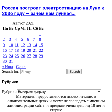
Россия построит электростанцию на Луне к
2036 году — зачем нам лунная...
Август 2021
Пн
Вт
Ср
Чт
Пт
Сб
Вс
1
2
3
4
5
6
7
8
9
10
11
12
13
14
15
16
17
18
19
20
21
22
23
24
25
26
27
28
29
30
31
« Июл
Сен »
Search for:
Search
Рубрики
Рубрики
Материалы предоставляются исключительно в
ознакомительных целях и могут не совпадать с мнением
администрации сайта, и предназначены для лиц 18 лет и
старше