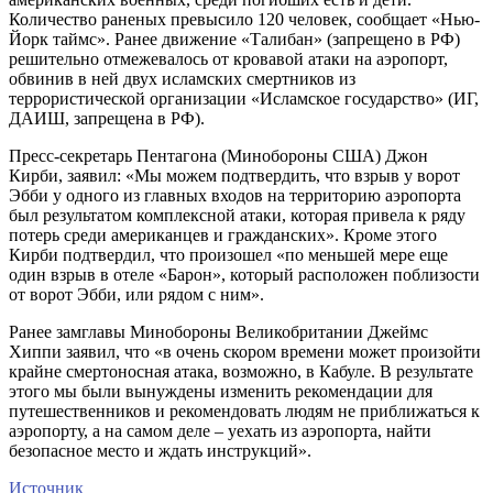
Количество раненых превысило 120 человек, сообщает «Нью-
Йорк таймс». Ранее движение «Талибан» (запрещено в РФ)
решительно отмежевалось от кровавой атаки на аэропорт,
обвинив в ней двух исламских смертников из
террористической организации «Исламское государство» (ИГ,
ДАИШ, запрещена в РФ).
Пресс-секретарь Пентагона (Минобороны США) Джон
Кирби, заявил: «Мы можем подтвердить, что взрыв у ворот
Эбби у одного из главных входов на территорию аэропорта
был результатом комплексной атаки, которая привела к ряду
потерь среди американцев и гражданских». Кроме этого
Кирби подтвердил, что произошел «по меньшей мере еще
один взрыв в отеле «Барон», который расположен поблизости
от ворот Эбби, или рядом с ним».
Ранее замглавы Минобороны Великобритании Джеймс
Хиппи заявил, что «в очень скором времени может произойти
крайне смертоносная атака, возможно, в Кабуле. В результате
этого мы были вынуждены изменить рекомендации для
путешественников и рекомендовать людям не приближаться к
аэропорту, а на самом деле – уехать из аэропорта, найти
безопасное место и ждать инструкций».
Источник