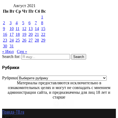
Август 2021
Пн
Вт
Ср
Чт
Пт
Сб
Вс
1
2
3
4
5
6
7
8
9
10
11
12
13
14
15
16
17
18
19
20
21
22
23
24
25
26
27
28
29
30
31
« Июл
Сен »
Search for:
Search
Рубрики
Рубрики
Материалы предоставляются исключительно в
ознакомительных целях и могут не совпадать с мнением
администрации сайта, и предназначены для лиц 18 лет и
старше
Правда-ТВ.ru
О нас