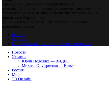
Правда-ТВ - Дискуссионно политическая
площадка.Использование материалов издания допускается
только при одновременном размещении гиперссылки на
оригинал в «Правда-ТВ»
@2023 - www.pravda-tv.ru. Все права принадлежат
правообладателям.
Главная
Авторам
Владельцам авторских прав. Ответственности.
Новости
Украина
Юрий Подоляка — ВИДЕО
Михаил Онуфриенко — Видео
Россия
Мир
ТВ Онлайн