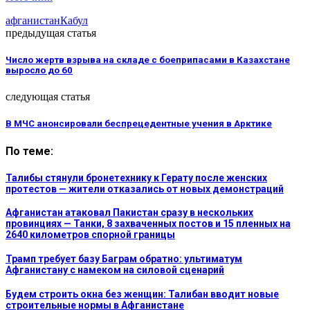
афганистан
Кабул
предыдущая статья
Число жертв взрыва на складе с боеприпасами в Казахстане
выросло до 60
следующая статья
В МЧС анонсировали беспрецедентные учения в Арктике
По теме:
Талибы стянули бронетехнику к Герату после женских
протестов — жители отказались от новых демонстраций
Афганистан атаковал Пакистан сразу в нескольких
провинциях — Танки, 8 захваченных постов и 15 пленных на
2640 километров спорной границы
Трамп требует базу Баграм обратно: ультиматум
Афганистану с намеком на силовой сценарий
Будем строить окна без женщин: Талибан вводит новые
строительные нормы в Афганистане