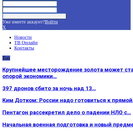
Уже имеете аккаунт?
Войти
X
Новости
ТВ Онлайн
Контакты
Топ
Крупнейшее месторождение золота может ст
опорой экономики…
397 дронов сбито за ночь над 13…
Ким Дотком: России надо готовиться к прямо
Пентагон рассекретил дело о падении НЛО с…
Начальная военная подготовка и новый предм