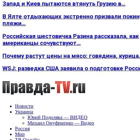
Запад и Киев пытаются втянуть Грузию в…
В Ялте отдыхающих экстренно призвали покин
пляжи…
Российская шестовичка Разина рассказала, как
американцы сочувствуют…
Почему растут цены на мясо: говядина, курица
WSJ: разведка США заявила о подготовке Росс
Новости
Украина
Юрий Подоляка — ВИДЕО
Михаил Онуфриенко — Видео
Россия
Мир
ТВ Онлайн