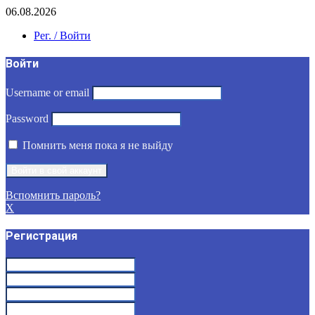
06.08.2026
Рег. / Войти
Войти
Username or email
Password
Помнить меня пока я не выйду
Вспомнить пароль?
X
Регистрация