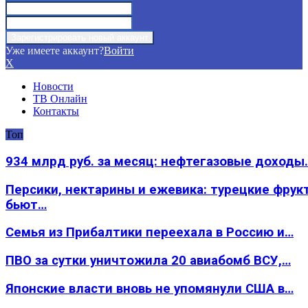
Уже имеете аккаунт?
Войти
X
Новости
ТВ Онлайн
Контакты
Топ
934 млрд руб. за месяц: нефтегазовые доходы
Персики, нектарины и ежевика: турецкие фрук
бьют…
Семья из Прибалтики переехала в Россию и…
ПВО за сутки уничтожила 20 авиабомб ВСУ,…
Японские власти вновь не упомянули США в…