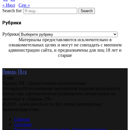
« Июл
Сен »
Search for:
Search
Рубрики
Рубрики
Материалы предоставляются исключительно в
ознакомительных целях и могут не совпадать с мнением
администрации сайта, и предназначены для лиц 18 лет и
старше
Правда-ТВ.ru
О нас
Правда-ТВ - Дискуссионно политическая
площадка.Использование материалов издания допускается
только при одновременном размещении гиперссылки на
оригинал в «Правда-ТВ»
@2023 - www.pravda-tv.ru. Все права принадлежат
правообладателям.
Главная
Авторам
Владельцам авторских прав. Ответственности.