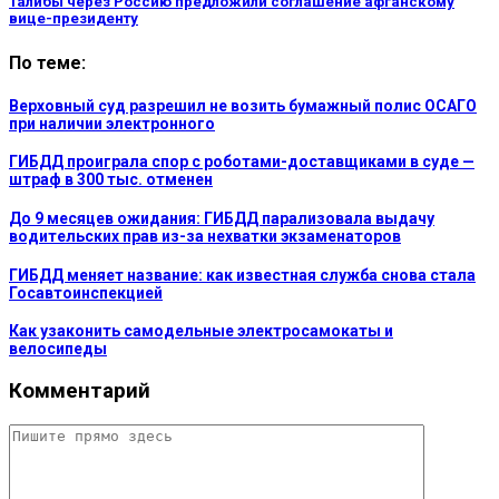
Талибы через Россию предложили соглашение афганскому
вице-президенту
По теме:
Верховный суд разрешил не возить бумажный полис ОСАГО
при наличии электронного
ГИБДД проиграла спор с роботами-доставщиками в суде —
штраф в 300 тыс. отменен
До 9 месяцев ожидания: ГИБДД парализовала выдачу
водительских прав из-за нехватки экзаменаторов
ГИБДД меняет название: как известная служба снова стала
Госавтоинспекцией
Как узаконить самодельные электросамокаты и
велосипеды
Комментарий