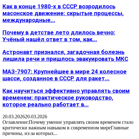
Как в конце 1980-х в СССР возродилось
масонское движение: скрытые процессы,
международные...
Почему в детстве лето длилось вечно:
Учёный нашёл ответ в том, как...
Астронавт признался, загадочная болезнь
лишила речи и пришлось эвакуировать МКС
МАЗ-7907: Крупнейшее в мире 24 колесное
шасси, созданное в СССР для ракет...
Как научиться эффективно управлять своим
временем: практическое руководство,
которое реально работает в...
20.03.2026
20.03.2026
Оглавление:Почему умение управлять своим временем стало
критически важным навыком в современном миреГлавные
причины, из-за которых...