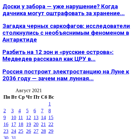
Доски у забора — уже нарушение? Когда
дачника могут оштрафовать за хранение...
Загадка черных саркофагов: исследователи
столкнулись с необъяснимым феноменом в
Антарктиде
Разбить на 12 зон и «русские острова»:
Медведев рассказал как ЦРУ в...
Россия построит электростанцию на Луне к
2036 году — зачем нам лунная...
Август 2021
Пн
Вт
Ср
Чт
Пт
Сб
Вс
1
2
3
4
5
6
7
8
9
10
11
12
13
14
15
16
17
18
19
20
21
22
23
24
25
26
27
28
29
30
31