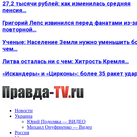
27,2 тысячи рублей: как изменилась средняя
пенсия…
Григорий Лепс извинился перед фанатами из-з
повторной…
Ученые: Население Земли нужно уменьшить б
чем…
Литва осталась ни с чем: Хитрость Кремля…
«Искандеры» и «Цирконы»: более 35 ракет уда
Новости
Украина
Юрий Подоляка — ВИДЕО
Михаил Онуфриенко — Видео
Россия