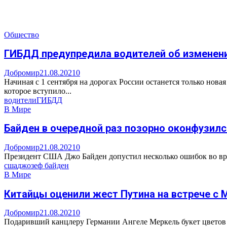
Общество
ГИБДД предупредила водителей об изменени
Добромир
21.08.2021
0
Начиная с 1 сентября на дорогах России останется только нов
которое вступило...
водители
ГИБДД
В Мире
Байден в очередной раз позорно оконфузилс
Добромир
21.08.2021
0
Президент США Джо Байден допустил несколько ошибок во врем
сша
джозеф байден
В Мире
Китайцы оценили жест Путина на встрече с 
Добромир
21.08.2021
0
Подаривший канцлеру Германии Ангеле Меркель букет цветов 