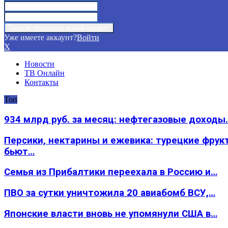
Уже имеете аккаунт?
Войти
X
Новости
ТВ Онлайн
Контакты
Топ
934 млрд руб. за месяц: нефтегазовые доходы
Персики, нектарины и ежевика: турецкие фрук
бьют…
Семья из Прибалтики переехала в Россию и…
ПВО за сутки уничтожила 20 авиабомб ВСУ,…
Японские власти вновь не упомянули США в…