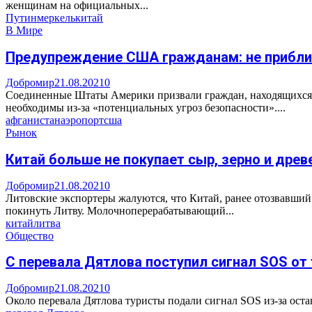
женщинам на официальных...
Путин
меркель
китай
В Мире
Предупреждение США гражданам: не приближ
Добромир
21.08.2021
0
Соединенные Штаты Америки призвали граждан, находящихся в
необходимы из-за «потенциальных угроз безопасности»....
афганистан
аэропорт
сша
Рынок
Китай больше не покупает сыр, зерно и древ
Добромир
21.08.2021
0
Литовские экспортеры жалуются, что Китай, ранее отозвавший 
покинуть Литву. Молочноперерабатывающий...
китай
литва
Общество
С перевала Дятлова поступил сигнал SOS от
Добромир
21.08.2021
0
Около перевала Дятлова туристы подали сигнал SOS из-за оста