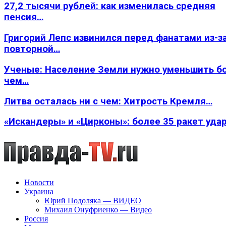
27,2 тысячи рублей: как изменилась средняя
пенсия…
Григорий Лепс извинился перед фанатами из-з
повторной…
Ученые: Население Земли нужно уменьшить б
чем…
Литва осталась ни с чем: Хитрость Кремля…
«Искандеры» и «Цирконы»: более 35 ракет уда
Новости
Украина
Юрий Подоляка — ВИДЕО
Михаил Онуфриенко — Видео
Россия