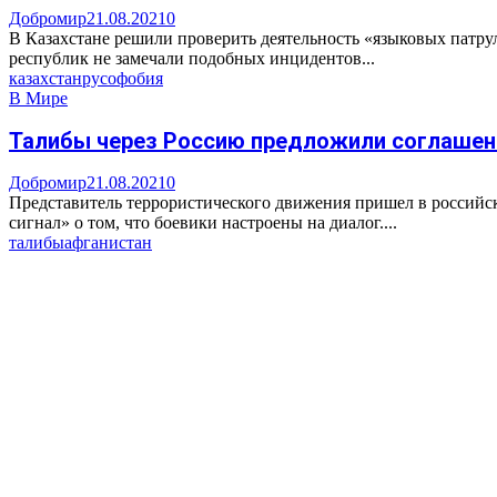
Добромир
21.08.2021
0
В Казахстане решили проверить деятельность «языковых патру
республик не замечали подобных инцидентов...
казахстан
русофобия
В Мире
Талибы через Россию предложили соглашен
Добромир
21.08.2021
0
Представитель террористического движения пришел в российс
сигнал» о том, что боевики настроены на диалог....
талибы
афганистан