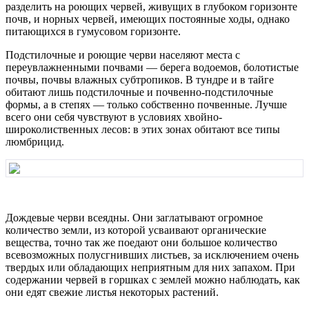
разделить на роющих червей, живущих в глубоком горизонте
почв, и норных червей, имеющих постоянные ходы, однако
питающихся в гумусовом горизонте.
Подстилочные и роющие черви населяют места с
переувлажненными почвами — берега водоемов, болотистые
почвы, почвы влажных субтропиков. В тундре и в тайге
обитают лишь подстилочные и почвенно-подстилочные
формы, а в степях — только собственно почвенные. Лучше
всего они себя чувствуют в условиях хвойно-
широколиственных лесов: в этих зонах обитают все типы
люмбрицид.
Дождевые черви всеядны. Они заглатывают огромное
количество земли, из которой усваивают органические
вещества, точно так же поедают они большое количество
всевозможных полусгнивших листьев, за исключением очень
твердых или обладающих неприятным для них запахом. При
содержании червей в горшках с землей можно наблюдать, как
они едят свежие листья некоторых растений.