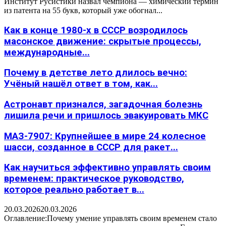
Институт Русистики назвал чемпиона — химический термин
из патента на 55 букв, который уже обогнал...
Как в конце 1980-х в СССР возродилось
масонское движение: скрытые процессы,
международные...
Почему в детстве лето длилось вечно:
Учёный нашёл ответ в том, как...
Астронавт признался, загадочная болезнь
лишила речи и пришлось эвакуировать МКС
МАЗ-7907: Крупнейшее в мире 24 колесное
шасси, созданное в СССР для ракет...
Как научиться эффективно управлять своим
временем: практическое руководство,
которое реально работает в...
20.03.2026
20.03.2026
Оглавление:Почему умение управлять своим временем стало