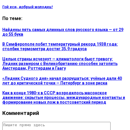
Гой еси, добрый молодец!
По теме:
Найдены пять самых длинных слов русского языка — от 29
до 55 букв
В Симферополе побит температурный рекорд 1938 года:
столбик термометра достиг 35,9 градуса
Целые страны исчезнут — климатологи бьют тревогу:
Ледник размером с Великобританию способен затопить
Амстердам, Роттердам и Гаагу
«Ледник Судного дня» начал разрушаться: учёные дали 40
лет до критической точки — Петербург в зоне риска
Как в конце 1980-х в СССР возродилось масонское
движение: скрытые процессы, международные контакты и
формирование новых лож в постсоветский период
Комментарий