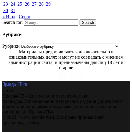
23
24
25
26
27
28
29
30
31
« Июл
Сен »
Search for:
Search
Рубрики
Рубрики
Материалы предоставляются исключительно в
ознакомительных целях и могут не совпадать с мнением
администрации сайта, и предназначены для лиц 18 лет и
старше
Правда-ТВ.ru
О нас
Правда-ТВ - Дискуссионно политическая
площадка.Использование материалов издания допускается
только при одновременном размещении гиперссылки на
оригинал в «Правда-ТВ»
@2023 - www.pravda-tv.ru. Все права принадлежат
правообладателям.