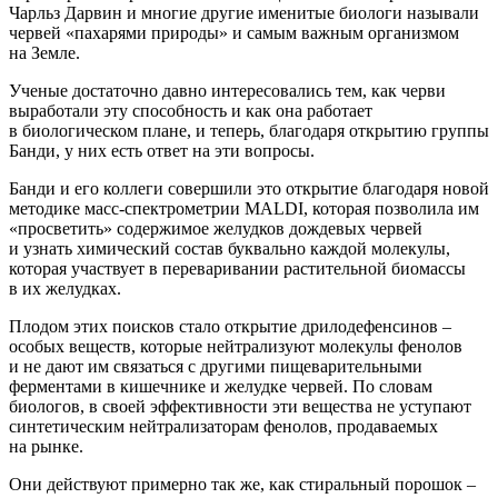
Чарльз Дарвин и многие другие именитые биологи называли
червей «пахарями природы» и самым важным организмом
на Земле.
Ученые достаточно давно интересовались тем, как черви
выработали эту способность и как она работает
в биологическом плане, и теперь, благодаря открытию группы
Банди, у них есть ответ на эти вопросы.
Банди и его коллеги совершили это открытие благодаря новой
методике масс-спектрометрии MALDI, которая позволила им
«просветить» содержимое желудков дождевых червей
и узнать химический состав буквально каждой молекулы,
которая участвует в переваривании растительной биомассы
в их желудках.
Плодом этих поисков стало открытие дрилодефенсинов –
особых веществ, которые нейтрализуют молекулы фенолов
и не дают им связаться с другими пищеварительными
ферментами в кишечнике и желудке червей. По словам
биологов, в своей эффективности эти вещества не уступают
синтетическим нейтрализаторам фенолов, продаваемых
на рынке.
Они действуют примерно так же, как стиральный порошок –