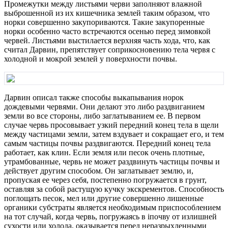
Промежутки между листьями черви заполняют влажной
выброшенной из их кишечника землей таким образом, что
норки совершенно закупориваются. Такие закупоренные
норки особенно часто встречаются осенью перед зимовкой
червей. Листьями выстилается верхняя часть хода, что, как
считал Дарвин, препятствует соприкосновению тела червя с
холодной и мокрой землей у поверхности почвы.
Дарвин описал также способы выкапывания норок
дождевыми червями. Они делают это либо раздвиганием
земли во все стороны, либо заглатыванием ее. В первом
случае червь просовывает узкий передний конец тела в щели
между частицами земли, затем вздувает и сокращает его, и тем
самым частицы почвы раздвигаются. Передний конец тела
работает, как клин. Если земля или песок очень плотные,
утрамбованные, червь не может раздвинуть частицы почвы и
действует другим способом. Он заглатывает землю, и,
пропуская ее через себя, постепенно погружается в грунт,
оставляя за собой растущую кучку экскрементов. Способность
поглощать песок, мел или другие совершенно лишенные
органики субстраты является необходимым приспособлением
на тот случай, когда червь, погружаясь в iпочву от излишней
сухости или холода, оказывается перед неразрыхленными