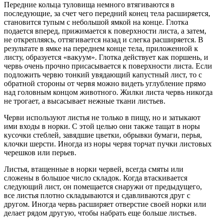
Передние кольца туловища немного втягиваются в
последующие, за счет чего передний конец тела расширяется,
становится тупым с небольшой ямкой на конце. Глотка
подается вперед, прижимается к поверхности листа, а затем,
не открепляясь, оттягивается назад и слегка расширяется. В
результате в ямке на переднем конце тела, приложенной к
листу, образуется «вакуум». Глотка действует как поршень, и
червь очень прочно присасывается к поверхности листа. Если
подложить червю тонкий увядающий капустный лист, то с
обратной стороны от червя можно видеть углубление прямо
над головным концом животного. Жилки листа червь никогда
не трогает, а высасывает нежные ткани листьев.
Черви используют листья не только в пищу, но и затыкают
ими входы в норки. С этой целью они также тащат в норы
кусочки стеблей, завядшие цветки, обрывки бумаги, перья,
клочки шерсти. Иногда из норы червя торчат пучки листовых
черешков или перьев.
Листья, втащенные в норки червей, всегда смяты или
сложены в большое число складок. Когда втаскивается
следующий лист, он помещается снаружи от предыдущего,
все листья плотно складываются и сдавливаются друг с
другом. Иногда червь расширяет отверстие своей норки или
делает рядом другую, чтобы набрать еще больше листьев.