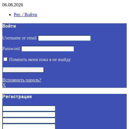
06.08.2026
Рег. / Войти
Войти
Username or email
Password
Помнить меня пока я не выйду
Вспомнить пароль?
X
Регистрация