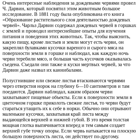
Очень интересные наблюдения за дождевыми червями провел
Ч. Дарвин, который посвятил этим животным большое
исследование. В 1881 году была опубликована его книга
«Образование растительного слоя деятельностью дождевых
червей». Чарльз Дарвин содержал дождевых червей в горшках
с землей и проводил интереснейшие опыты для изучения
питания и поведения этих животных. Так, чтобы выяснить,
какую пищу, кроме листьев и земли могут есть черви, он
закреплял булавками кусочки вареного и сырого мяса на
поверхности земли в горшке и наблюдал, как каждую ночь
черви теребили мясо, и большая часть кусочков оказывалась
съедена. Съедали они также и куски мертвых червей, за что
Дарвин даже назвал их каннибалами.
Полусгнившие или свежие листья втаскиваются червями
через отверстия норок на глубину 6—10 сантиметров и там
поедаются. Дарвин наблюдал, каким образом черви
захватывают пищевые объекты. Если к поверхности земли в
цветочном горшке приколоть свежие листья, то черви будут
стараться утащить их к себе в норки. Обычно они отрывают
маленькие кусочки, захватывая край листа между
выдающейся верхней и нижней губой. В это время толстая
мощная глотка выпячивается вперед и тем самым создает
верхней губе точку опоры. Если червь натыкается на плоскую
большую поверхность листа, он действует по-другому.