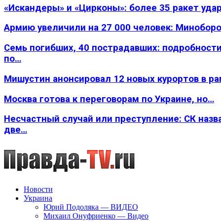
«Искандеры» и «Цирконы»: более 35 ракет уда
Армию увеличили на 27 000 человек: Минобор
Семь погибших, 40 пострадавших: подробности
по…
Мишустин анонсировал 12 новых курортов в р
Москва готова к переговорам по Украине, но…
Несчастный случай или преступление: СК назв
две…
Новости
Украина
Юрий Подоляка — ВИДЕО
Михаил Онуфриенко — Видео