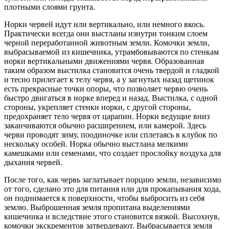
плотными слоями грунта.
Норки червей идут или вертикально, или немного вкось.
Практически всегда они выстланы изнутри тонким слоем
черной переработанной животным земли. Комочки земли,
выбрасываемой из кишечника, утрамбовываются по стенкам
норки вертикальными движениями червя. Образованная
таким образом выстилка становится очень твердой и гладкой
и тесно прилегает к телу червя, а у загнутых назад щетинок
есть прекрасные точки опоры, что позволяет червю очень
быстро двигаться в норке вперед и назад. Выстилка, с одной
стороны, укрепляет стенки норки, с другой стороны,
предохраняет тело червя от царапин. Норки ведущие вниз
заканчиваются обычно расширением, или камерой. Здесь
черви проводят зиму, поодиночке или сплетаясь в клубок по
нескольку особей. Норка обычно выстлана мелкими
камешками или семенами, что создает прослойку воздуха для
дыхания червей.
После того, как червь заглатывает порцию земли, независимо
от того, сделано это для питания или для прокапывания хода,
он поднимается к поверхности, чтобы выбросить из себя
землю. Выброшенная земля пропитана выделениями
кишечника и вследствие этого становится вязкой. Высохнув,
комочки экскрементов затвердевают. Выбрасывается земля