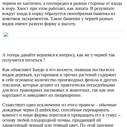
червем не хаотично, а поочередно в разные стороны от входа
в нору. Хвост при этом работает, как лопата. В результате
вокруг входа в норку образуется своеобразная башенка из
комочков экскрементов. Такие башенки у червей разных
видов имеют разную форму и высоту.
А теперь давайте вернемся к вопросу, как же у червей так
получается питаться ?
Как объясняют Банди и его коллеги, опавшая листва всех
видов деревьев, кустарников и прочих растений содержит
в себе огромное количество производных фенола и других
токсинов, которые делают их практически несъедобными
для всех травоядных насекомых и животных, так как они
нарушают и замедляют их пищеварение.
Существует одно исключение из этого правила – обычные
дождевые черви (Lumbricina), способные переваривать
компост и иные формы перегноя и превращать его в гумус –
основу любой плодородной почвы, придающей ей
характерный черный или темный цвет. По этой причине