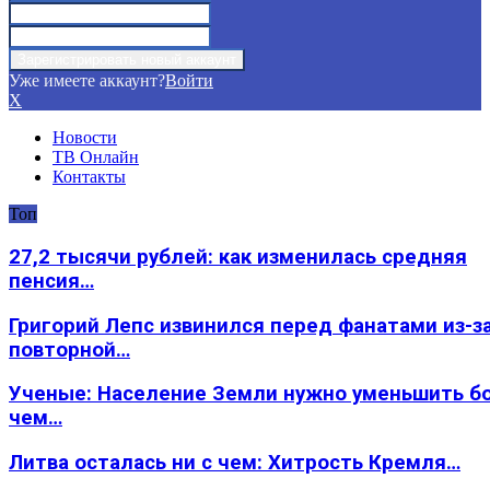
Уже имеете аккаунт?
Войти
X
Новости
ТВ Онлайн
Контакты
Топ
27,2 тысячи рублей: как изменилась средняя
пенсия…
Григорий Лепс извинился перед фанатами из-з
повторной…
Ученые: Население Земли нужно уменьшить б
чем…
Литва осталась ни с чем: Хитрость Кремля…