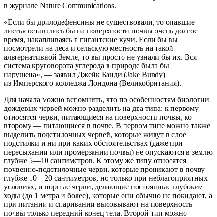
в журнале Nature Communications.
«Если бы дрилодефенсины не существовали, то опавшие
листья оставались бы на поверхности почвы очень долгое
время, накапливаясь в гигантские кучи. Если бы вы
посмотрели на леса и сельскую местность на такой
альтернативной Земле, то вы просто не узнали бы их. Вся
система круговорота углерода в природе была бы
нарушена», — заявил Джейк Банди (Jake Bundy)
из Имперского колледжа Лондона (Великобритания).
Для начала можно вспомнить, что по особенностям биологии
дождевых червей можно разделить на два типа: к первому
относятся черви, питающиеся на поверхности почвы, ко
второму — питающиеся в почве. В первом типе можно также
выделить подстилочных червей, которые живут в слое
подстилки и ни при каких обстоятельствах (даже при
пересыхании или промерзании почвы) не опускаются в землю
глубже 5—10 сантиметров. К этому же типу относятся
почвенно-подстилочные черви, которые проникают в почву
глубже 10—20 сантиметров, но только при неблагоприятных
условиях, и норные черви, делающие постоянные глубокие
ходы (до 1 метра и более), которые они обычно не покидают, а
при питании и спаривании высовывают на поверхность
почвы только передний конец тела. Второй тип можно