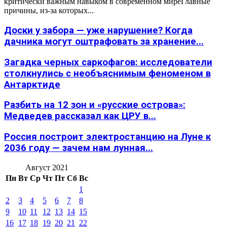
критически важным навыком в современном миреГлавные
причины, из-за которых...
Доски у забора — уже нарушение? Когда
дачника могут оштрафовать за хранение...
Загадка черных саркофагов: исследователи
столкнулись с необъяснимым феноменом в
Антарктиде
Разбить на 12 зон и «русские острова»:
Медведев рассказал как ЦРУ в...
Россия построит электростанцию на Луне к
2036 году — зачем нам лунная...
Август 2021
Пн
Вт
Ср
Чт
Пт
Сб
Вс
1
2
3
4
5
6
7
8
9
10
11
12
13
14
15
16
17
18
19
20
21
22