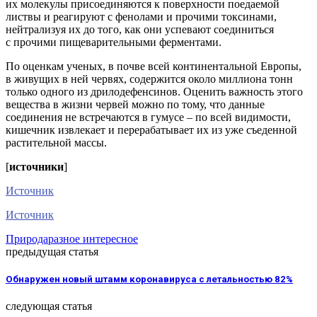
их молекулы присоединяются к поверхности поедаемой
листвы и реагируют с фенолами и прочими токсинами,
нейтрализуя их до того, как они успевают соединиться
с прочими пищеварительными ферментами.
По оценкам ученых, в почве всей континентальной Европы,
в живущих в ней червях, содержится около миллиона тонн
только одного из дрилодефенсинов. Оценить важность этого
вещества в жизни червей можно по тому, что данные
соединения не встречаются в гумусе – по всей видимости,
кишечник извлекает и перерабатывает их из уже съеденной
растительной массы.
[
источники
]
Источник
Источник
Природа
разное интересное
предыдущая статья
Обнаружен новый штамм коронавируса с летальностью 82%
следующая статья