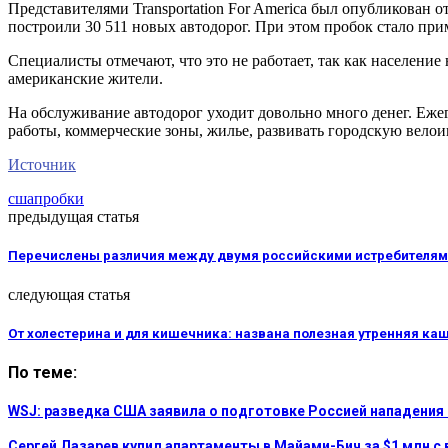
Представителями Transportation For America был опубликован 
построили 30 511 новых автодорог. При этом пробок стало прим
Специалисты отмечают, что это не работает, так как население 
американские жители.
На обслуживание автодорог уходит довольно много денег. Ежег
работы, коммерческие зоны, жилье, развивать городскую велои
Источник
сша
пробки
предыдущая статья
Перечислены различия между двумя российскими истребителями
следующая статья
От холестерина и для кишечника: названа полезная утренняя ка
По теме:
WSJ: разведка США заявила о подготовке Россией нападения
Сергей Лазарев купил апартаменты в Майами-Бич за $1 млн с 