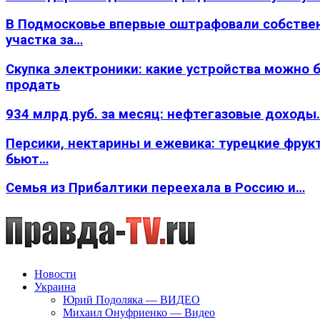
В Подмосковье впервые оштрафовали собстве
участка за…
Скупка электроники: какие устройства можно 
продать
934 млрд руб. за месяц: нефтегазовые доходы
Персики, нектарины и ежевика: турецкие фрук
бьют…
Семья из Прибалтики переехала в Россию и…
Новости
Украина
Юрий Подоляка — ВИДЕО
Михаил Онуфриенко — Видео