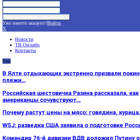
Уже имеете аккаунт?
Войти
X
Новости
ТВ Онлайн
Контакты
Топ
В Ялте отдыхающих экстренно призвали покин
пляжи…
Российская шестовичка Разина рассказала, как
американцы сочувствуют…
Почему растут цены на мясо: говядина, курица
WSJ: разведка США заявила о подготовке Росс
Командир 76-й дивизии ВДВ доложил Путину 