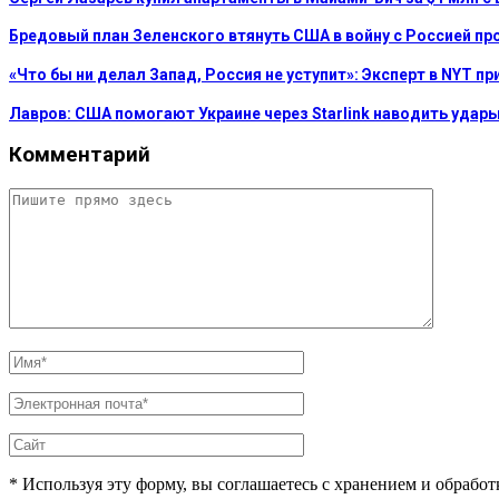
Бредовый план Зеленского втянуть США в войну с Россией пр
«Что бы ни делал Запад, Россия не уступит»: Эксперт в NYT п
Лавров: США помогают Украине через Starlink наводить удар
Комментарий
* Используя эту форму, вы соглашаетесь с хранением и обрабо