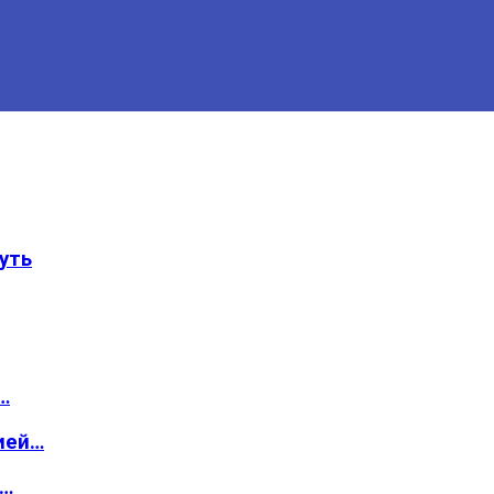
уть
…
ией…
о…