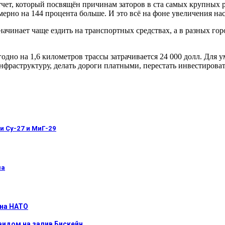
отчет, который посвящён причинам заторов в ста самых крупных 
ерно на 144 процента больше. И это всё на фоне увеличения нас
начинает чаще ездить на транспортных средствах, а в разных гор
одно на 1,6 километров трассы затрачивается 24 000 долл. Для 
нфраструктуру, делать дороги платными, перестать инвестирова
 Су-27 и МиГ-29
ша
 на НАТО
видом на залив Бискейн