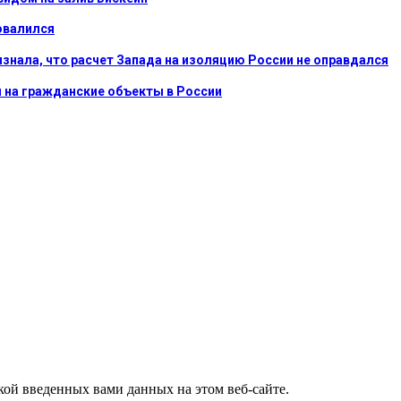
овалился
ризнала, что расчет Запада на изоляцию России не оправдался
ы на гражданские объекты в России
ткой введенных вами данных на этом веб-сайте.