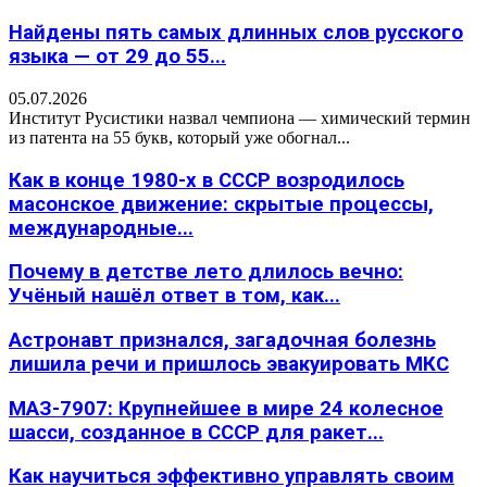
Найдены пять самых длинных слов русского
языка — от 29 до 55...
05.07.2026
Институт Русистики назвал чемпиона — химический термин
из патента на 55 букв, который уже обогнал...
Как в конце 1980-х в СССР возродилось
масонское движение: скрытые процессы,
международные...
Почему в детстве лето длилось вечно:
Учёный нашёл ответ в том, как...
Астронавт признался, загадочная болезнь
лишила речи и пришлось эвакуировать МКС
МАЗ-7907: Крупнейшее в мире 24 колесное
шасси, созданное в СССР для ракет...
Как научиться эффективно управлять своим