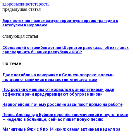
здоровье
живот
старость
предыдущая статья
Взрывотехник назвал самую вероятную версию трагедии с
автобусом в Воронеже
следующая статья
Сбежавший от талибов летчик Шарпатов рассказал об их планах
присоединить бывшие республики СССР
По теме:
Двое погибли на вечеринке в Солнечногорске: восемь
человек отравились неизвестным веществом
Подростки смешивают корвалол с энергетиками ради
эффекта: врачи предупреждают об угрозе жизни
Нарколепсия: почему россияне засыпают прямо на работе
Певец Александр Буйнов перенёс ишемический инсульт в мае
— неделю в больнице, сейчас пишет новую песню
Магнитные бури с 9 по 14 июня: самая активная неделя за