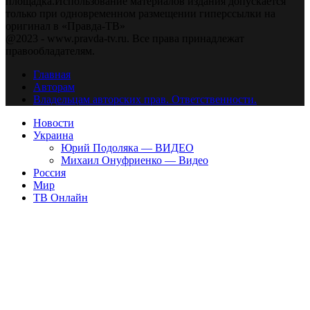
площадка.Использование материалов издания допускается
только при одновременном размещении гиперссылки на
оригинал в «Правда-ТВ»
@2023 - www.pravda-tv.ru. Все права принадлежат
правообладателям.
Главная
Авторам
Владельцам авторских прав. Ответственности.
Новости
Украина
Юрий Подоляка — ВИДЕО
Михаил Онуфриенко — Видео
Россия
Мир
ТВ Онлайн