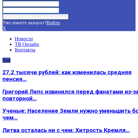
Уже имеете аккаунт?
Войти
X
Новости
ТВ Онлайн
Контакты
Топ
27,2 тысячи рублей: как изменилась средняя
пенсия…
Григорий Лепс извинился перед фанатами из-з
повторной…
Ученые: Население Земли нужно уменьшить б
чем…
Литва осталась ни с чем: Хитрость Кремля…