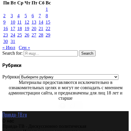
Пн
Вт
Ср
Чт
Пт
Сб
Вс
1
2
3
4
5
6
7
8
9
10
11
12
13
14
15
16
17
18
19
20
21
22
23
24
25
26
27
28
29
30
31
« Июл
Сен »
Search for:
Search
Рубрики
Рубрики
Материалы предоставляются исключительно в
ознакомительных целях и могут не совпадать с мнением
администрации сайта, и предназначены для лиц 18 лет и
старше
Правда-ТВ.ru
О нас
Правда-ТВ - Дискуссионно политическая