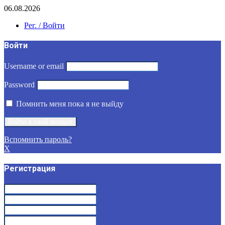
06.08.2026
Рег. / Войти
Войти
Username or email
Password
Помнить меня пока я не выйду
Вспомнить пароль?
X
Регистрация