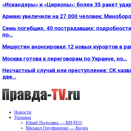
«Искандеры» и «Цирконы»: более 35 ракет уда
Армию увеличили на 27 000 человек: Минобор
Семь погибших, 40 пострадавших: подробности
по…
Мишустин анонсировал 12 новых курортов в р
Москва готова к переговорам по Украине, но…
Несчастный случай или преступление: СК назв
две…
Новости
Украина
Юрий Подоляка — ВИДЕО
Михаил Онуфриенко — Видео