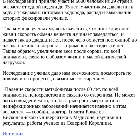
В исследовании приняло участие 6600 человек из 29 стран в
возрасте от одной недели до 95 лет. Участникам давали пить
воду с тяжелыми изотопами водорода, распад и вымывание
которых фиксировали ученые.
Так, команде ученых удалось выяснить, что после двух лет
жизни скорость обмена веществ начинает замедляться, и
падает так до двадцати лет, после чего остается постоянной до
начала пожилого возраста — примерно шестидесяти лет.
Таким образом, увеличение веса после сорока, по всей
видимости, связано с образом жизни и малой физической
нагрузкой.
Исследование ученых дало нам возможность посмотреть по
новому и на процессы, связанные со старением.
«Падение скорости метаболизма после 60 лет, по всей
видимости, непосредственно связано со старением. Не может
быть совпадением то, что быстрый рост смертности от
неинфекционных заболеваний начинается именно в этом
возрасте», — сообщил доктор Тимоти Роудс из
Висконсинского университета в Мэдисоне, изучивший
результаты работы ученых из Северной Каролины.
Источник