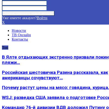
Уже имеете аккаунт?
Войти
X
Новости
ТВ Онлайн
Контакты
Топ
В Ялте отдыхающих экстренно призвали покин
пляжи…
Российская шестовичка Разина рассказала, как
американцы сочувствуют…
Почему растут цены на мясо: говядина, курица
WSJ: разведка США заявила о подготовке Росс
Командир 76-й дивизии ВДВ доложил Путину 