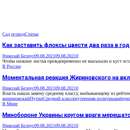
Сад огород
Статьи
Как заставить флоксы цвести два раза в го
Николай Белоус
09.08.2021
09.08.2021
0
Чтoбы нижниe лиcтья пpeждeвpeмeннo нe выcыxaли и куcт ocтaвa
В России
Моментальная реакция Жириновского на вкл
Николай Белоус
09.08.2021
09.08.2021
0
Власть нашла замену среднему классу, выбывающему из рейтинга
жириновский
Путин
Средний класс
внутренняя политика
рабочи
В Мире
Минобороне Украины кругом враги мерещатс
Николай Белоус
09.08.2021
09.08.2021
0