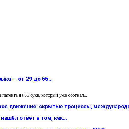
ка — от 29 до 55...
атента на 55 букв, который уже обогнал...
ское движение: скрытые процессы, международн
ашёл ответ в том, как...