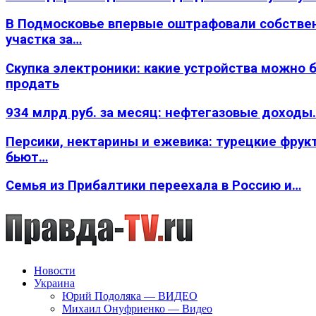
В Подмосковье впервые оштрафовали собстве
участка за…
Скупка электроники: какие устройства можно 
продать
934 млрд руб. за месяц: нефтегазовые доходы
Персики, нектарины и ежевика: турецкие фрук
бьют…
Семья из Прибалтики переехала в Россию и…
Новости
Украина
Юрий Подоляка — ВИДЕО
Михаил Онуфриенко — Видео