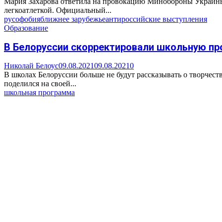
Мария Захарова ответила на провокацию Минобороны Украины.
легкоатлеткой. Официальный...
русофобия
ближнее зарубежье
антироссийские выступления
Образование
В Белоруссии скорректировали школьную про
Николай Белоус
09.08.2021
09.08.2021
0
В школах Белоруссии больше не будут рассказывать о творчес
поделился на своей...
школьная программа