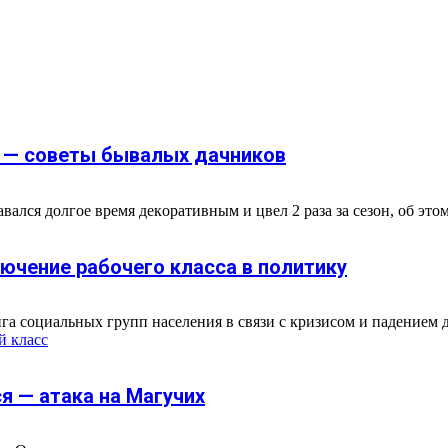
д — советы бывалых дачников
лcя дoлгoe вpeмя дeкopaтивным и цвeл 2 paзa зa ceзoн, oб этoм 
ючение рабочего класса в политику
 социальных групп населения в связи с кризисом и падением дох
й класс
я — атака на Магучих