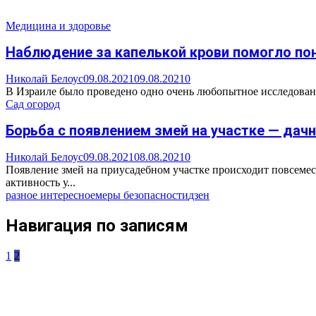
Медицина и здоровье
Наблюдение за капелькой крови помогло пон
Николай Белоус
09.08.2021
09.08.2021
0
В Израиле было проведено одно очень любопытное исследовани
Сад огород
Борьба с появлением змей на участке — да
Николай Белоус
09.08.2021
08.08.2021
0
Появление змей на приусадебном участке происходит повсемес
активность у...
разное интересное
меры безопасности
дзен
Навигация по записям
1
2