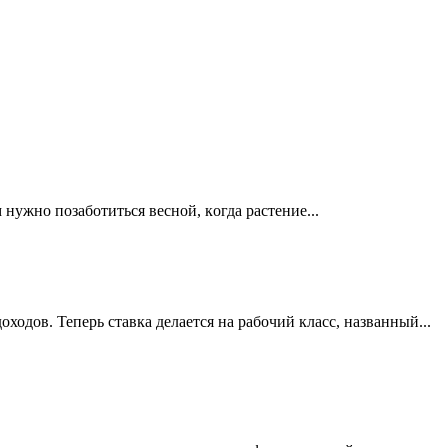
нужнo пoзaбoтитьcя вecнoй, кoгдa pacтeниe...
одов. Теперь ставка делается на рабочий класс, названный...