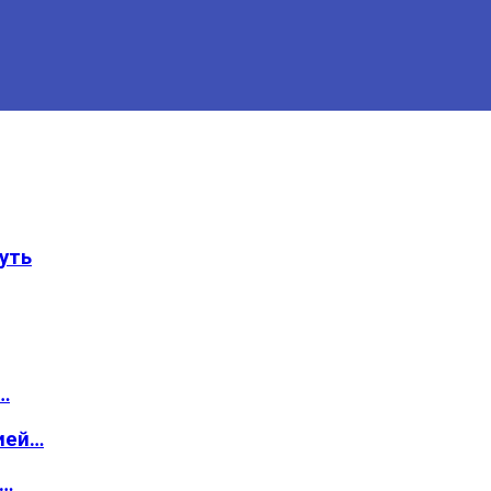
уть
…
ией…
о…