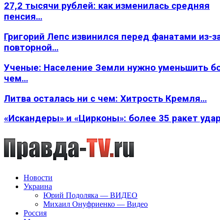
27,2 тысячи рублей: как изменилась средняя
пенсия…
Григорий Лепс извинился перед фанатами из-з
повторной…
Ученые: Население Земли нужно уменьшить б
чем…
Литва осталась ни с чем: Хитрость Кремля…
«Искандеры» и «Цирконы»: более 35 ракет уда
Новости
Украина
Юрий Подоляка — ВИДЕО
Михаил Онуфриенко — Видео
Россия