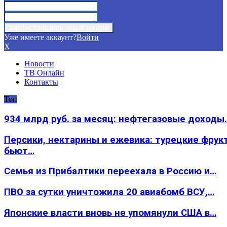
Уже имеете аккаунт?
Войти
X
Новости
ТВ Онлайн
Контакты
Топ
934 млрд руб. за месяц: нефтегазовые доходы
Персики, нектарины и ежевика: турецкие фрук
бьют…
Семья из Прибалтики переехала в Россию и…
ПВО за сутки уничтожила 20 авиабомб ВСУ,…
Японские власти вновь не упомянули США в…