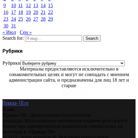
9
10
11
12
13
14
15
16
17
18
19
20
21
22
23
24
25
26
27
28
29
30
31
« Июл
Сен »
Search for:
Search
Рубрики
Рубрики
Материалы предоставляются исключительно в
ознакомительных целях и могут не совпадать с мнением
администрации сайта, и предназначены для лиц 18 лет и
старше
Правда-ТВ.ru
О нас
Правда-ТВ - Дискуссионно политическая
площадка.Использование материалов издания допускается
только при одновременном размещении гиперссылки на
оригинал в «Правда-ТВ»
@2023 - www.pravda-tv.ru. Все права принадлежат