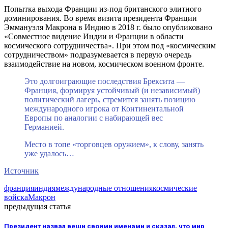
Попытка выхода Франции из-под британского элитного
доминирования. Во время визита президента Франции
Эммануэля Макрона в Индию в 2018 г. было опубликовано
«Совместное видение Индии и Франции в области
космического сотрудничества». При этом под «космическим
сотрудничеством» подразумевается в первую очередь
взаимодействие на новом, космическом военном фронте.
Это долгоиграющие последствия Брексита —
Франция, формируя устойчивый (и независимый)
политический лагерь, стремится занять позицию
международного игрока от Континентальной
Европы по аналогии с набирающей вес
Германией.
Место в топе «торговцев оружием», к слову, занять
уже удалось…
Источник
франция
индия
международные отношения
космические
войска
Макрон
предыдущая статья
Президент назвал вещи своими именами и сказал, что мир