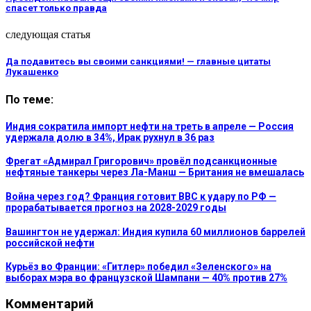
спасет только правда
следующая статья
Да подавитесь вы своими санкциями! — главные цитаты
Лукашенко
По теме:
Индия сократила импорт нефти на треть в апреле — Россия
удержала долю в 34%, Ирак рухнул в 36 раз
Фрегат «Адмирал Григорович» провёл подсанкционные
нефтяные танкеры через Ла-Манш — Британия не вмешалась
Война через год? Франция готовит ВВС к удару по РФ —
прорабатывается прогноз на 2028-2029 годы
Вашингтон не удержал: Индия купила 60 миллионов баррелей
российской нефти
Курьёз во Франции: «Гитлер» победил «Зеленского» на
выборах мэра во французской Шампани — 40% против 27%
Комментарий