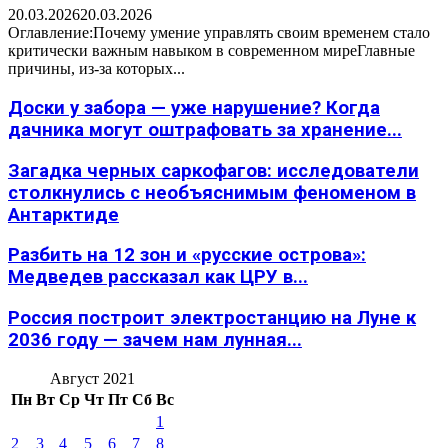
20.03.2026
20.03.2026
Оглавление:Почему умение управлять своим временем стало
критически важным навыком в современном миреГлавные
причины, из-за которых...
Доски у забора — уже нарушение? Когда
дачника могут оштрафовать за хранение...
Загадка черных саркофагов: исследователи
столкнулись с необъяснимым феноменом в
Антарктиде
Разбить на 12 зон и «русские острова»:
Медведев рассказал как ЦРУ в...
Россия построит электростанцию на Луне к
2036 году — зачем нам лунная...
Август 2021
Пн
Вт
Ср
Чт
Пт
Сб
Вс
1
2
3
4
5
6
7
8