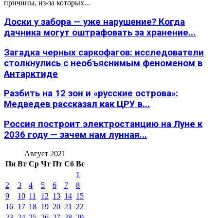
причины, из-за которых...
Доски у забора — уже нарушение? Когда
дачника могут оштрафовать за хранение...
Загадка черных саркофагов: исследователи
столкнулись с необъяснимым феноменом в
Антарктиде
Разбить на 12 зон и «русские острова»:
Медведев рассказал как ЦРУ в...
Россия построит электростанцию на Луне к
2036 году — зачем нам лунная...
Август 2021
Пн
Вт
Ср
Чт
Пт
Сб
Вс
1
2
3
4
5
6
7
8
9
10
11
12
13
14
15
16
17
18
19
20
21
22
23
24
25
26
27
28
29