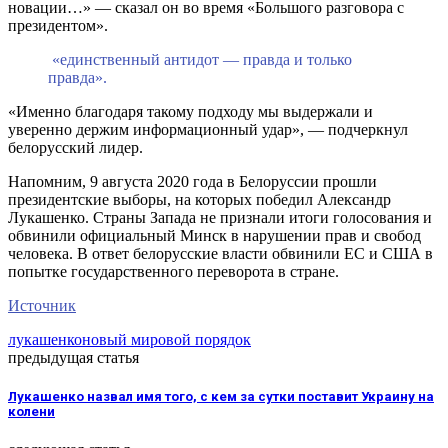
новации…» — сказал он во время «Большого разговора с
президентом».
«единственный антидот — правда и только
правда».
«Именно благодаря такому подходу мы выдержали и
уверенно держим информационный удар», — подчеркнул
белорусский лидер.
Напомним, 9 августа 2020 года в Белоруссии прошли
президентские выборы, на которых победил Александр
Лукашенко. Страны Запада не признали итоги голосования и
обвинили официальный Минск в нарушении прав и свобод
человека. В ответ белорусские власти обвинили ЕС и США в
попытке государственного переворота в стране.
Источник
лукашенко
новый мировой порядок
предыдущая статья
Лукашенко назвал имя того, с кем за сутки поставит Украину на
колени