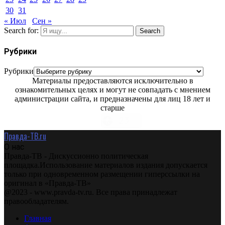
30
31
« Июл
Сен »
Search for:
Search
Рубрики
Рубрики
Материалы предоставляются исключительно в
ознакомительных целях и могут не совпадать с мнением
администрации сайта, и предназначены для лиц 18 лет и
старше
Правда-ТВ.ru
О нас
Правда-ТВ - Дискуссионно политическая
площадка.Использование материалов издания допускается
только при одновременном размещении гиперссылки на
оригинал в «Правда-ТВ»
@2023 - www.pravda-tv.ru. Все права принадлежат
правообладателям.
Главная