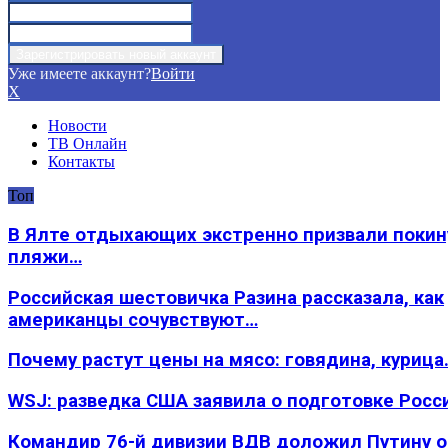
Уже имеете аккаунт?
Войти
X
Новости
ТВ Онлайн
Контакты
Топ
В Ялте отдыхающих экстренно призвали покин
пляжи…
Российская шестовичка Разина рассказала, как
американцы сочувствуют…
Почему растут цены на мясо: говядина, курица
WSJ: разведка США заявила о подготовке Росс
Командир 76-й дивизии ВДВ доложил Путину 