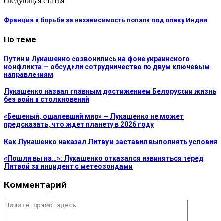
следующая статья
Франция в борьбе за независимость попала под опеку Индии
По теме:
Путин и Лукашенко созвонились на фоне украинского
конфликта — обсудили сотрудничество по двум ключевым
направлениям
Лукашенко назвал главным достижением Белоруссии жизнь
без войн и столкновений
«Бешеный, ошалевший мир» — Лукашенко не может
предсказать, что ждет планету в 2026 году
Как Лукашенко наказал Литву и заставил выполнять условия
«Пошли вы на…»: Лукашенко отказался извиняться перед
Литвой за инцидент с метеозондами
Комментарий