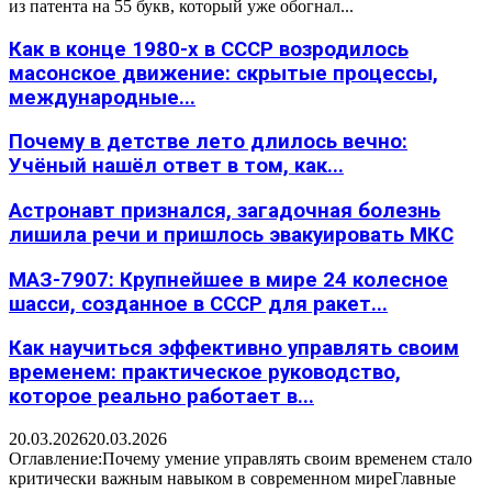
из патента на 55 букв, который уже обогнал...
Как в конце 1980-х в СССР возродилось
масонское движение: скрытые процессы,
международные...
Почему в детстве лето длилось вечно:
Учёный нашёл ответ в том, как...
Астронавт признался, загадочная болезнь
лишила речи и пришлось эвакуировать МКС
МАЗ-7907: Крупнейшее в мире 24 колесное
шасси, созданное в СССР для ракет...
Как научиться эффективно управлять своим
временем: практическое руководство,
которое реально работает в...
20.03.2026
20.03.2026
Оглавление:Почему умение управлять своим временем стало
критически важным навыком в современном миреГлавные