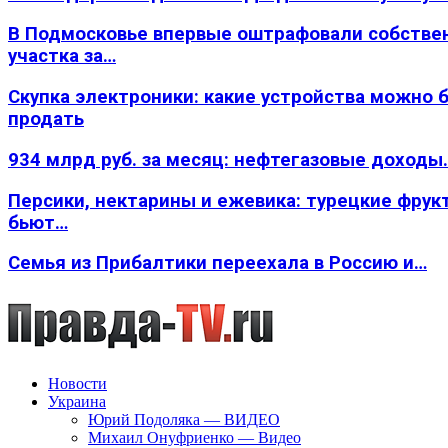
В Подмосковье впервые оштрафовали собстве
участка за…
Скупка электроники: какие устройства можно 
продать
934 млрд руб. за месяц: нефтегазовые доходы
Персики, нектарины и ежевика: турецкие фрук
бьют…
Семья из Прибалтики переехала в Россию и…
Новости
Украина
Юрий Подоляка — ВИДЕО
Михаил Онуфриенко — Видео