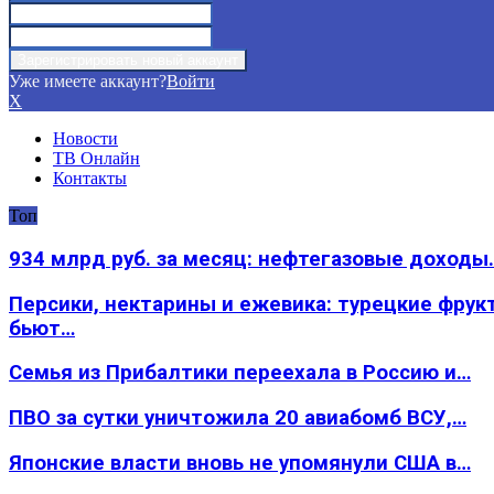
Уже имеете аккаунт?
Войти
X
Новости
ТВ Онлайн
Контакты
Топ
934 млрд руб. за месяц: нефтегазовые доходы
Персики, нектарины и ежевика: турецкие фрук
бьют…
Семья из Прибалтики переехала в Россию и…
ПВО за сутки уничтожила 20 авиабомб ВСУ,…
Японские власти вновь не упомянули США в…