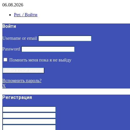
06.08.2026
Рег. / Войти
Войти
Username or email
Password
Помнить меня пока я не выйду
Вспомнить пароль?
X
Регистрация