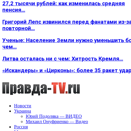
27,2 тысячи рублей: как изменилась средняя
пенсия…
Григорий Лепс извинился перед фанатами из-з
повторной…
Ученые: Население Земли нужно уменьшить б
чем…
Литва осталась ни с чем: Хитрость Кремля…
«Искандеры» и «Цирконы»: более 35 ракет уда
Новости
Украина
Юрий Подоляка — ВИДЕО
Михаил Онуфриенко — Видео
Россия