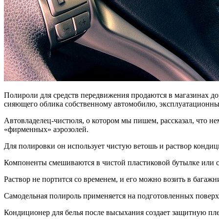
Полироли для средств передвижения продаются в магазинах до
сияющего облика собственному автомобилю,
эксплуатационные
А
втовладелец-чистюля, о котором мы пишем, рассказал, что н
«фирменных» аэрозолей.
Д
ля полировки он использует чистую ветошь и раствор кондиц
Компоненты смешиваются в чистой пластиковой бутылке или с
Раствор не портится со временем, и его можно возить в багажн
Самодельная полироль применяется на подготовленных поверхно
Кондиционер для белья после высыхания создает защитную пле