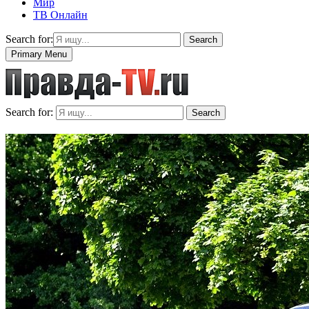
Мир
ТВ Онлайн
Search for:
Search
Primary Menu
Search for:
Search