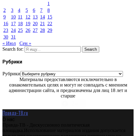
1
2
3
4
5
6
7
8
9
10
11
12
13
14
15
16
17
18
19
20
21
22
23
24
25
26
27
28
29
30
31
« Июл
Сен »
Search for:
Search
Рубрики
Рубрики
Материалы предоставляются исключительно в
ознакомительных целях и могут не совпадать с мнением
администрации сайта, и предназначены для лиц 18 лет и
старше
Правда-ТВ.ru
О нас
Правда-ТВ - Дискуссионно политическая
площадка.Использование материалов издания допускается
только при одновременном размещении гиперссылки на