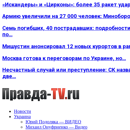
«Искандеры» и «Цирконы»: более 35 ракет уда
Армию увеличили на 27 000 человек: Минобор
Семь погибших, 40 пострадавших: подробности
по…
Мишустин анонсировал 12 новых курортов в р
Москва готова к переговорам по Украине, но…
Несчастный случай или преступление: СК назв
две…
Новости
Украина
Юрий Подоляка — ВИДЕО
Михаил Онуфриенко — Видео