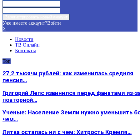
Уже имеете аккаунт?
Войти
X
Новости
ТВ Онлайн
Контакты
Топ
27,2 тысячи рублей: как изменилась средняя
пенсия…
Григорий Лепс извинился перед фанатами из-з
повторной…
Ученые: Население Земли нужно уменьшить б
чем…
Литва осталась ни с чем: Хитрость Кремля…