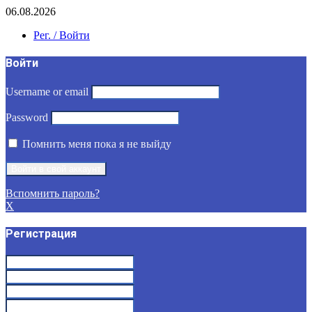
06.08.2026
Рег. / Войти
Войти
Username or email
Password
Помнить меня пока я не выйду
Вспомнить пароль?
X
Регистрация