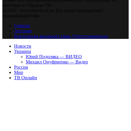
оригинал в «Правда-ТВ»
@2023 - www.pravda-tv.ru. Все права принадлежат
правообладателям.
Главная
Авторам
Владельцам авторских прав. Ответственности.
Новости
Украина
Юрий Подоляка — ВИДЕО
Михаил Онуфриенко — Видео
Россия
Мир
ТВ Онлайн