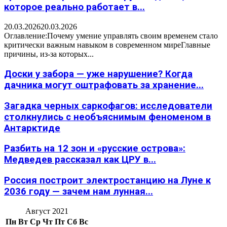
которое реально работает в...
20.03.2026
20.03.2026
Оглавление:Почему умение управлять своим временем стало
критически важным навыком в современном миреГлавные
причины, из-за которых...
Доски у забора — уже нарушение? Когда
дачника могут оштрафовать за хранение...
Загадка черных саркофагов: исследователи
столкнулись с необъяснимым феноменом в
Антарктиде
Разбить на 12 зон и «русские острова»:
Медведев рассказал как ЦРУ в...
Россия построит электростанцию на Луне к
2036 году — зачем нам лунная...
Август 2021
Пн
Вт
Ср
Чт
Пт
Сб
Вс