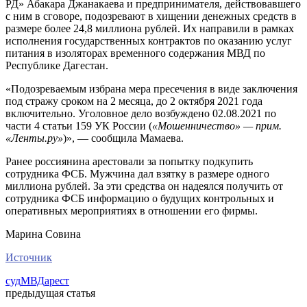
РД» Абакара Джанакаева и предпринимателя, действовавшего
с ним в сговоре, подозревают в хищении денежных средств в
размере более 24,8 миллиона рублей. Их направили в рамках
исполнения государственных контрактов по оказанию услуг
питания в изоляторах временного содержания МВД по
Республике Дагестан.
«Подозреваемым избрана мера пресечения в виде заключения
под стражу сроком на 2 месяца, до 2 октября 2021 года
включительно. Уголовное дело возбуждено 02.08.2021 по
части 4 статьи 159 УК России (
«Мошенничество» — прим.
«Ленты.ру»
)», — сообщила Мамаева.
Ранее россиянина арестовали за попытку подкупить
сотрудника ФСБ. Мужчина дал взятку в размере одного
миллиона рублей. За эти средства он надеялся получить от
сотрудника ФСБ информацию о будущих контрольных и
оперативных мероприятиях в отношении его фирмы.
Марина Совина
Источник
суд
МВД
арест
предыдущая статья