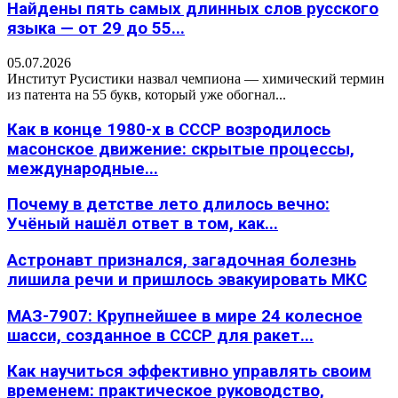
Найдены пять самых длинных слов русского
языка — от 29 до 55...
05.07.2026
Институт Русистики назвал чемпиона — химический термин
из патента на 55 букв, который уже обогнал...
Как в конце 1980-х в СССР возродилось
масонское движение: скрытые процессы,
международные...
Почему в детстве лето длилось вечно:
Учёный нашёл ответ в том, как...
Астронавт признался, загадочная болезнь
лишила речи и пришлось эвакуировать МКС
МАЗ-7907: Крупнейшее в мире 24 колесное
шасси, созданное в СССР для ракет...
Как научиться эффективно управлять своим
временем: практическое руководство,