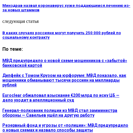
Минздрав назвал коронавирус хуже поддающимся лечению из-
за новых штаммов
следующая статья
В каких случаях россияне могут получить 250 000 рублей по
социальному контракту
По теме:
МВД предупредило о новой схеме мошенников с «забытой»
банковской картой
Дипфейк с Томом Крузом на юрфоруме: МВД показало, как
мошенники обманывают тысячи россиян на миллиарды
рублей
Euroclear обжаловал взыскание €200 млрд по иску ЦБ —
дело уходит в апелляционный суд
Генерал-полковник полиции из МВД стал замминистра
обороны — Савельев ушёл на другую работу
Резервный фонд и угрозы от «полиции»: МВД предупредило
о новых схемах и назвало способы защиты