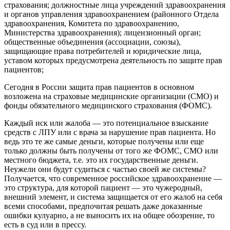
страхования; должностные лица учреждений здравоохранения
и органов управления здравоохранением (районного Отдела
здравоохранения, Комитета по здравоохранению,
Министерства здравоохранения); лицензионный орган;
общественные объединения (ассоциации, союзы),
защищающие права потребителей и юридические лица,
уставом которых предусмотрена деятельность по защите прав
пациентов;
Сегодня в России защита прав пациентов в основном
возложена на страховые медицинские организации (СМО) и
фонды обязательного медицинского страхования (ФОМС).
Каждый иск или жалоба — это потенциальное взыскание
средств с ЛПУ или с врача за нарушение прав пациента. Но
ведь это те же самые деньги, которые получены или еще
только должны быть получены от того же ФОМС, СМО или
местного бюджета, т.е. это их государственные деньги.
Неужели они будут судиться с частью своей же системы?
Получается, что современное российское здравоохранение —
это структура, для которой пациент — это чужеродный,
внешний элемент, и система защищается от его жалоб на себя
всеми способами, предпочитая решать даже доказанные
ошибки кулуарно, а не выносить их на общее обозрение, то
есть в суд или в прессу.