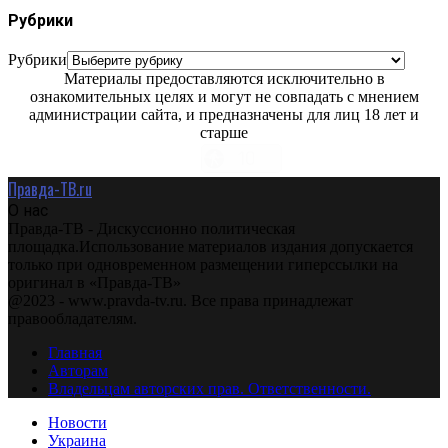
Рубрики
Рубрики
Материалы предоставляются исключительно в
ознакомительных целях и могут не совпадать с мнением
администрации сайта, и предназначены для лиц 18 лет и
старше
Правда-ТВ.ru
О нас
Правда-ТВ - Дискуссионно политическая
площадка.Использование материалов издания допускается
только при одновременном размещении гиперссылки на
оригинал в «Правда-ТВ»
@2023 - www.pravda-tv.ru. Все права принадлежат
правообладателям.
Главная
Авторам
Владельцам авторских прав. Ответственности.
Новости
Украина