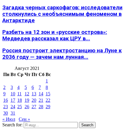
Загадка черных саркофагов: исследователи
столкнулись с необъяснимым феноменом в
Антарктиде
Разбить на 12 зон и «русские острова»:
Медведев рассказал как ЦРУ в...
Россия построит электростанцию на Луне к
2036 году — зачем нам лунная...
Август 2021
Пн
Вт
Ср
Чт
Пт
Сб
Вс
1
2
3
4
5
6
7
8
9
10
11
12
13
14
15
16
17
18
19
20
21
22
23
24
25
26
27
28
29
30
31
« Июл
Сен »
Search for:
Search