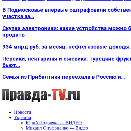
В Подмосковье впервые оштрафовали собстве
участка за…
Скупка электроники: какие устройства можно 
продать
934 млрд руб. за месяц: нефтегазовые доходы
Персики, нектарины и ежевика: турецкие фрук
бьют…
Семья из Прибалтики переехала в Россию и…
Новости
Украина
Юрий Подоляка — ВИДЕО
Михаил Онуфриенко — Видео