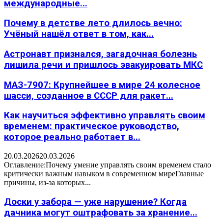
международные...
Почему в детстве лето длилось вечно:
Учёный нашёл ответ в том, как...
Астронавт признался, загадочная болезнь
лишила речи и пришлось эвакуировать МКС
МАЗ-7907: Крупнейшее в мире 24 колесное
шасси, созданное в СССР для ракет...
Как научиться эффективно управлять своим
временем: практическое руководство,
которое реально работает в...
20.03.2026
20.03.2026
Оглавление:Почему умение управлять своим временем стало
критически важным навыком в современном миреГлавные
причины, из-за которых...
Доски у забора — уже нарушение? Когда
дачника могут оштрафовать за хранение...