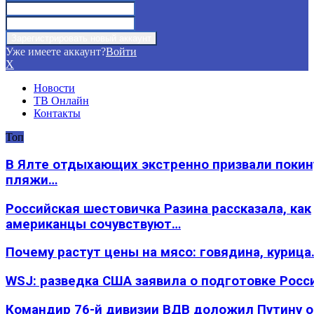
Уже имеете аккаунт?
Войти
X
Новости
ТВ Онлайн
Контакты
Топ
В Ялте отдыхающих экстренно призвали покин
пляжи…
Российская шестовичка Разина рассказала, как
американцы сочувствуют…
Почему растут цены на мясо: говядина, курица
WSJ: разведка США заявила о подготовке Росс
Командир 76-й дивизии ВДВ доложил Путину 