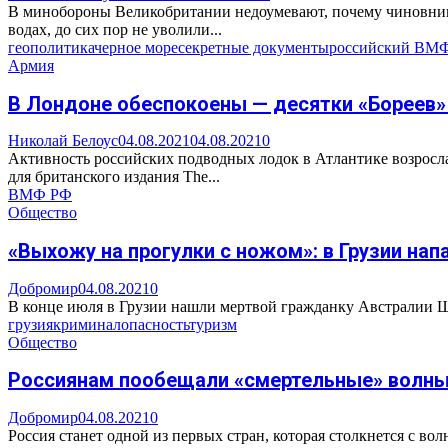
В минобороны Великобритании недоумевают, почему чиновника
водах, до сих пор не уволили...
геополитика
черное море
секретные документы
российский ВМ
Армия
В Лондоне обеспокоены — десятки «Бореев» 
Николай Белоус
04.08.2021
04.08.2021
0
Активность российских подводных лодок в Атлантике возросла,
для британского издания The...
ВМФ РФ
Общество
«Выхожу на прогулки с ножом»: в Грузии нап
Добромир
04.08.2021
0
В конце июля в Грузии нашли мертвой гражданку Австралии Шан
грузия
криминал
опасность
туризм
Общество
Россиянам пообещали «смертельные» волн
Добромир
04.08.2021
0
Россия станет одной из первых стран, которая столкнется с в