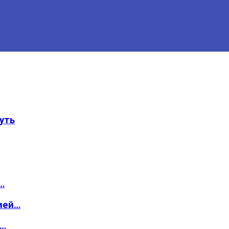
уть
…
ией…
о…