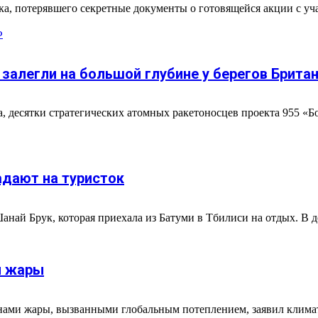
, потерявшего секретные документы о готовящейся акции с уч
Ф
залегли на большой глубине у берегов Брита
 десятки стратегических атомных ракетоносцев проекта 955 «Бо
адают на туристок
ай Брук, которая приехала из Батуми в Тбилиси на отдых. В де
ы жары
олнами жары, вызванными глобальным потеплением, заявил клима