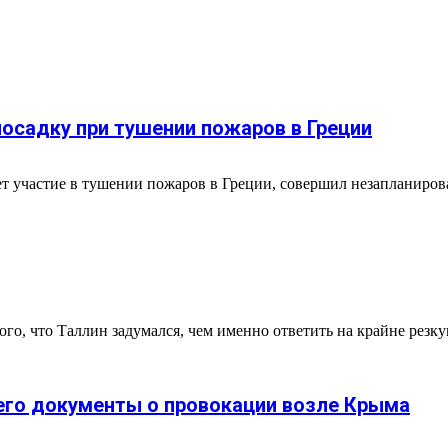
осадку при тушении пожаров в Греции
 участие в тушении пожаров в Греции, совершил незапланиров
того, что Таллин задумался, чем именно ответить на крайне резк
его документы о провокации возле Крыма