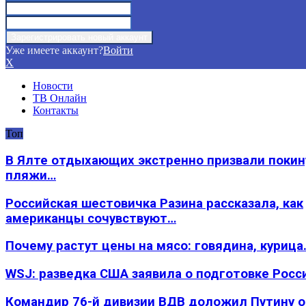
Уже имеете аккаунт?
Войти
X
Новости
ТВ Онлайн
Контакты
Топ
В Ялте отдыхающих экстренно призвали покин
пляжи…
Российская шестовичка Разина рассказала, как
американцы сочувствуют…
Почему растут цены на мясо: говядина, курица
WSJ: разведка США заявила о подготовке Росс
Командир 76-й дивизии ВДВ доложил Путину 