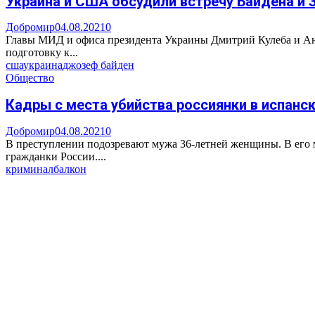
Украина и США обсудили встречу Байдена и 
Добромир
04.08.2021
0
Главы МИД и офиса президента Украины Дмитрий Кулеба и Ан
подготовку к...
сша
украина
джозеф байден
Общество
Кадры с места убийства россиянки в испанс
Добромир
04.08.2021
0
В преступлении подозревают мужа 36-летней женщины. В его м
гражданки России....
криминал
балкон