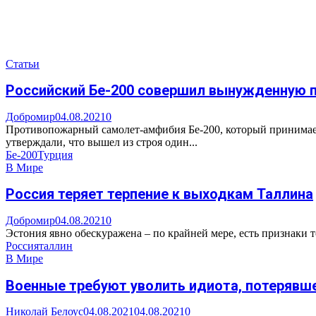
Статьи
Российский Бе-200 совершил вынужденную п
Добромир
04.08.2021
0
Противопожарный самолет-амфибия Бе-200, который принимает
утверждали, что вышел из строя один...
Бе-200
Турция
В Мире
Россия теряет терпение к выходкам Таллина
Добромир
04.08.2021
0
Эстония явно обескуражена – по крайней мере, есть признаки 
Россия
таллин
В Мире
Военные требуют уволить идиота, потерявш
Николай Белоус
04.08.2021
04.08.2021
0