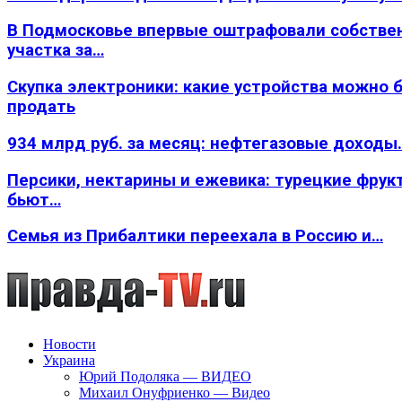
В Подмосковье впервые оштрафовали собстве
участка за…
Скупка электроники: какие устройства можно 
продать
934 млрд руб. за месяц: нефтегазовые доходы
Персики, нектарины и ежевика: турецкие фрук
бьют…
Семья из Прибалтики переехала в Россию и…
Новости
Украина
Юрий Подоляка — ВИДЕО
Михаил Онуфриенко — Видео