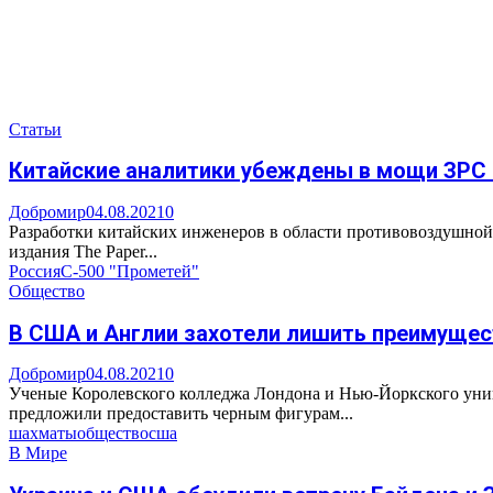
Статьи
Китайские аналитики убеждены в мощи ЗРС С
Добромир
04.08.2021
0
Разработки китайских инженеров в области противовоздушной 
издания The Paper...
Россия
С-500 "Прометей"
Общество
В США и Англии захотели лишить преимущес
Добромир
04.08.2021
0
Ученые Королевского колледжа Лондона и Нью-Йоркского унив
предложили предоставить черным фигурам...
шахматы
общество
сша
В Мире