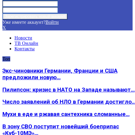
Уже имеете аккаунт?
Войти
X
Новости
ТВ Онлайн
Контакты
Топ
Экс-чиновники Германии, Франции и США
предложили новую…
Пилипсон: кризис в НАТО на Западе называют…
Число заявлений об НЛО в Германии достигло
Мухи в еде и ржавая сантехника сломанные…
В зону СВО поступит новейший боеприпас
«Куб-10МЭ»…