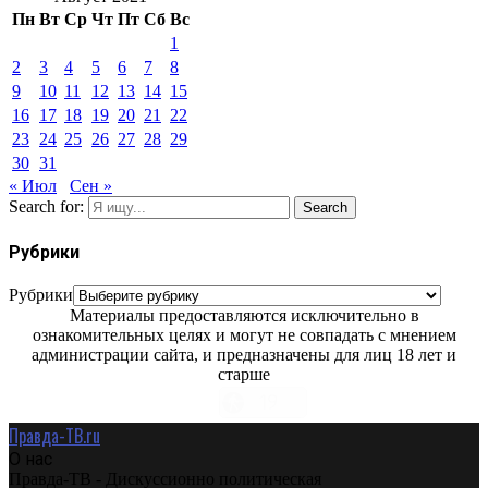
Пн
Вт
Ср
Чт
Пт
Сб
Вс
1
2
3
4
5
6
7
8
9
10
11
12
13
14
15
16
17
18
19
20
21
22
23
24
25
26
27
28
29
30
31
« Июл
Сен »
Search for:
Search
Рубрики
Рубрики
Материалы предоставляются исключительно в
ознакомительных целях и могут не совпадать с мнением
администрации сайта, и предназначены для лиц 18 лет и
старше
Правда-ТВ.ru
О нас
Правда-ТВ - Дискуссионно политическая