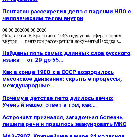
Пентагон рассекретил дело о падении НЛО с
человеческим телом внутри
08.08.2026
08.08.2026
Оглавление:В Бразилии в 1963 году упала сфера с телом
внутри — пентагон рассекретили документыНаходка в...
Найдены пять самых длинных слов русского
языка — от 29 до 55...
Как в конце 1980-х в СССР возродилось
масонское движение: скрытые процессы,
международные...
Почему в детстве лето длилось вечно:
Учёный нашёл ответ в том, как...
Астронавт признался, загадочная болезнь
лишила речи и пришлось эвакуировать МКС
МАЗ-7907: Крупнейшее в мире 24 колесное