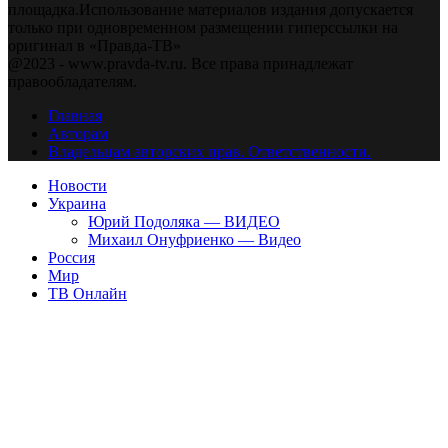
площадка.Использование материалов издания допускается
только при одновременном размещении гиперссылки на
оригинал в «Правда-ТВ»
@2023 - www.pravda-tv.ru. Все права принадлежат
правообладателям.
Главная
Авторам
Владельцам авторских прав. Ответственности.
Новости
Украина
Юрий Подоляка — ВИДЕО
Михаил Онуфриенко — Видео
Россия
Мир
ТВ Онлайн