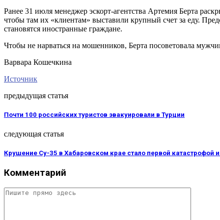
Ранее 31 июля менеджер эскорт-агентства Артемия Берта раск
чтобы там их «клиентам» выставили крупный счет за еду. Пре
становятся иностранные граждане.
Чтобы не нарваться на мошенников, Берта посоветовала мужчи
Варвара Кошечкина
Источник
предыдущая статья
Почти 100 российских туристов эвакуировали в Турции
следующая статья
Крушение Су-35 в Хабаровском крае стало первой катастрофой 
Комментарий