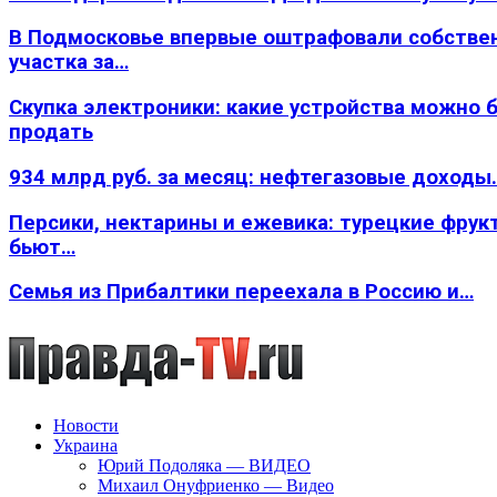
В Подмосковье впервые оштрафовали собстве
участка за…
Скупка электроники: какие устройства можно 
продать
934 млрд руб. за месяц: нефтегазовые доходы
Персики, нектарины и ежевика: турецкие фрук
бьют…
Семья из Прибалтики переехала в Россию и…
Новости
Украина
Юрий Подоляка — ВИДЕО
Михаил Онуфриенко — Видео