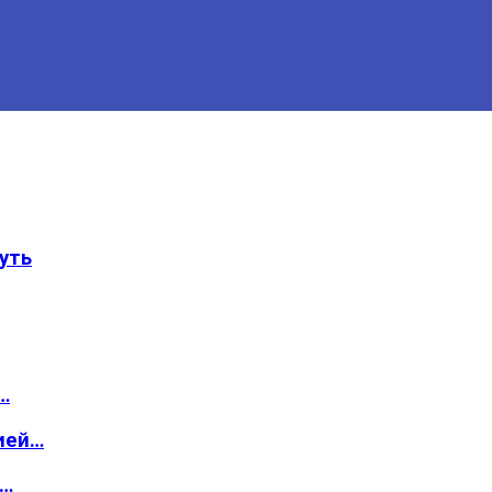
уть
…
ией…
о…