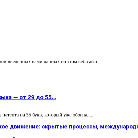
ткой введенных вами данных на этом веб-сайте.
ка — от 29 до 55...
атента на 55 букв, который уже обогнал...
ское движение: скрытые процессы, международн