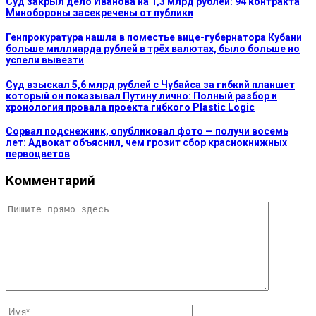
Суд закрыл дело Иванова на 1,3 млрд рублей: 94 контракта
Минобороны засекречены от публики
Генпрокуратура нашла в поместье вице-губернатора Кубани
больше миллиарда рублей в трёх валютах, было больше но
успели вывезти
Суд взыскал 5,6 млрд рублей с Чубайса за гибкий планшет
который он показывал Путину лично: Полный разбор и
хронология провала проекта гибкого Plastic Logic
Сорвал подснежник, опубликовал фото — получи восемь
лет: Адвокат объяснил, чем грозит сбор краснокнижных
первоцветов
Комментарий