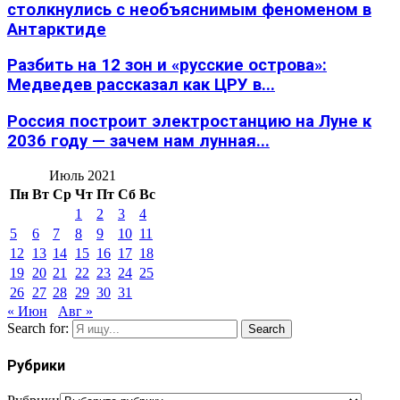
столкнулись с необъяснимым феноменом в
Антарктиде
Разбить на 12 зон и «русские острова»:
Медведев рассказал как ЦРУ в...
Россия построит электростанцию на Луне к
2036 году — зачем нам лунная...
Июль 2021
Пн
Вт
Ср
Чт
Пт
Сб
Вс
1
2
3
4
5
6
7
8
9
10
11
12
13
14
15
16
17
18
19
20
21
22
23
24
25
26
27
28
29
30
31
« Июн
Авг »
Search for:
Search
Рубрики