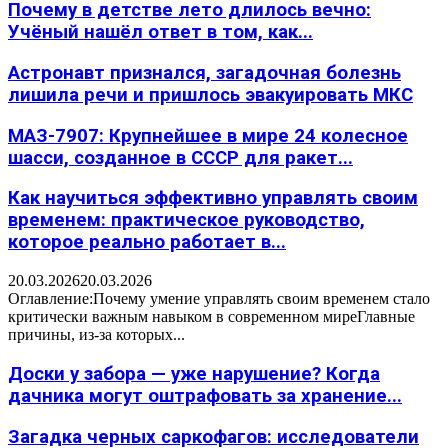
Почему в детстве лето длилось вечно:
Учёный нашёл ответ в том, как...
Астронавт признался, загадочная болезнь
лишила речи и пришлось эвакуировать МКС
МАЗ-7907: Крупнейшее в мире 24 колесное
шасси, созданное в СССР для ракет...
Как научиться эффективно управлять своим
временем: практическое руководство,
которое реально работает в...
20.03.2026
20.03.2026
Оглавление:Почему умение управлять своим временем стало
критически важным навыком в современном миреГлавные
причины, из-за которых...
Доски у забора — уже нарушение? Когда
дачника могут оштрафовать за хранение...
Загадка черных саркофагов: исследователи