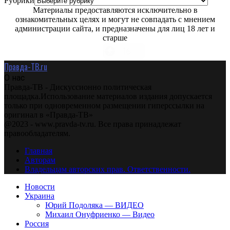
Рубрики
Материалы предоставляются исключительно в
ознакомительных целях и могут не совпадать с мнением
администрации сайта, и предназначены для лиц 18 лет и
старше
Правда-ТВ.ru
О нас
Правда-ТВ - Дискуссионно политическая
площадка.Использование материалов издания допускается
только при одновременном размещении гиперссылки на
оригинал в «Правда-ТВ»
@2023 - www.pravda-tv.ru. Все права принадлежат
правообладателям.
Главная
Авторам
Владельцам авторских прав. Ответственности.
Новости
Украина
Юрий Подоляка — ВИДЕО
Михаил Онуфриенко — Видео
Россия