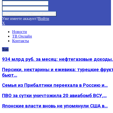
Уже имеете аккаунт?
Войти
X
Новости
ТВ Онлайн
Контакты
Топ
934 млрд руб. за месяц: нефтегазовые доходы
Персики, нектарины и ежевика: турецкие фрук
бьют…
Семья из Прибалтики переехала в Россию и…
ПВО за сутки уничтожила 20 авиабомб ВСУ,…
Японские власти вновь не упомянули США в…