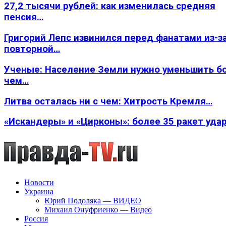
27,2 тысячи рублей: как изменилась средняя
пенсия…
Григорий Лепс извинился перед фанатами из-з
повторной…
Ученые: Население Земли нужно уменьшить б
чем…
Литва осталась ни с чем: Хитрость Кремля…
«Искандеры» и «Цирконы»: более 35 ракет уда
Новости
Украина
Юрий Подоляка — ВИДЕО
Михаил Онуфриенко — Видео
Россия