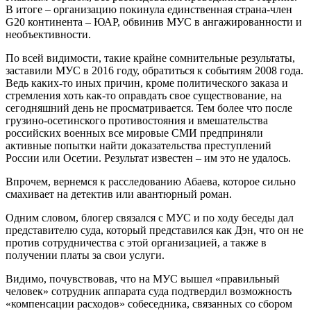
В итоге – организацию покинула единственная страна-член
G20 континента – ЮАР, обвинив МУС в ангажированности и
необъективности.
По всей видимости, такие крайне сомнительные результаты,
заставили МУС в 2016 году, обратиться к событиям 2008 года.
Ведь каких-то иных причин, кроме политического заказа и
стремления хоть как-то оправдать свое существование, на
сегодняшний день не просматривается. Тем более что после
грузино-осетинского противостояния и вмешательства
российских военных все мировые СМИ предприняли
активные попытки найти доказательства преступлений
России или Осетии. Результат известен – им это не удалось.
Впрочем, вернемся к расследованию Абаева, которое сильно
смахивает на детектив или авантюрный роман.
Одним словом, блогер связался с МУС и по ходу беседы дал
представителю суда, который представился как Дэн, что он не
против сотрудничества с этой организацией, а также в
получении платы за свои услуги.
Видимо, почувствовав, что на МУС вышел «правильный
человек» сотрудник аппарата суда подтвердил возможность
«компенсации расходов» собеседника, связанных со сбором