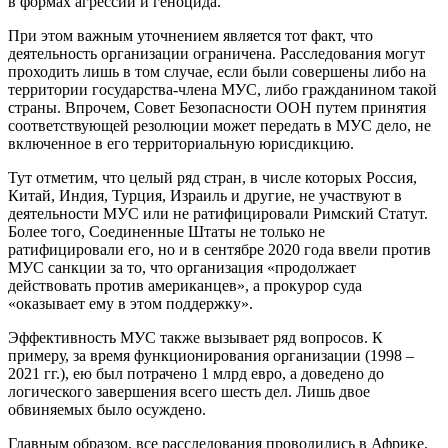
в формах агрессии и геноцида.
При этом важным уточнением является тот факт, что
деятельность организации ограничена. Расследования могут
проходить лишь в том случае, если были совершены либо на
территории государства-члена МУС, либо гражданином такой
страны. Впрочем, Совет Безопасности ООН путем принятия
соответствующей резолюции может передать в МУС дело, не
включенное в его территориальную юрисдикцию.
Тут отметим, что целый ряд стран, в числе которых Россия,
Китай, Индия, Турция, Израиль и другие, не участвуют в
деятельности МУС или не ратифицировали Римский Статут.
Более того, Соединенные Штаты не только не
ратифицировали его, но и в сентябре 2020 года ввели против
МУС санкции за то, что организация «продолжает
действовать против американцев», а прокурор суда
«оказывает ему в этом поддержку».
Эффективность МУС также вызывает ряд вопросов. К
примеру, за время функционирования организации (1998 –
2021 гг.), ею был потрачено 1 млрд евро, а доведено до
логического завершения всего шесть дел. Лишь двое
обвиняемых было осуждено.
Главным образом, все расследования проводились в Африке.