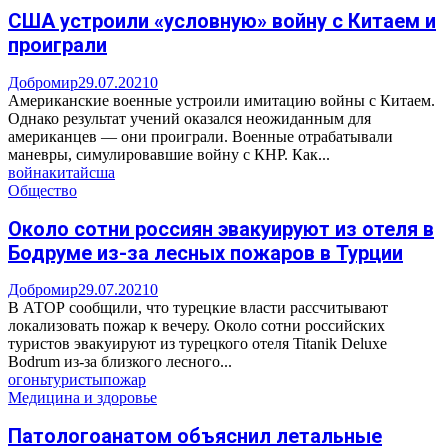
США устроили «условную» войну с Китаем и
проиграли
Добромир
29.07.2021
0
Американские военные устроили имитацию войны с Китаем.
Однако результат учений оказался неожиданным для
американцев — они проиграли. Военные отрабатывали
маневры, симулировавшие войну с КНР. Как...
война
китай
сша
Общество
Около сотни россиян эвакуируют из отеля в
Бодруме из-за лесных пожаров в Турции
Добромир
29.07.2021
0
В АТОР сообщили, что турецкие власти рассчитывают
локализовать пожар к вечеру. Около сотни российских
туристов эвакуируют из турецкого отеля Titanik Deluxe
Bodrum из-за близкого лесного...
огонь
туристы
пожар
Медицина и здоровье
Патологоанатом объяснил летальные