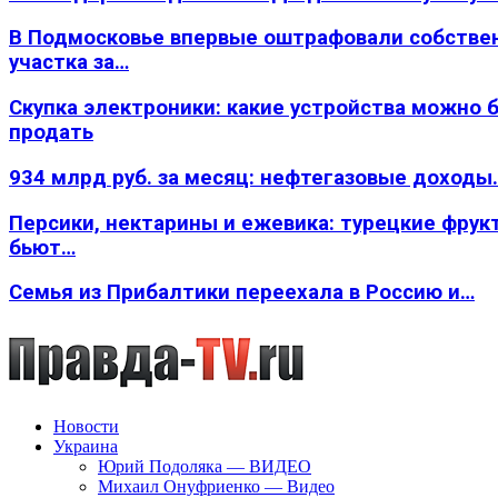
В Подмосковье впервые оштрафовали собстве
участка за…
Скупка электроники: какие устройства можно 
продать
934 млрд руб. за месяц: нефтегазовые доходы
Персики, нектарины и ежевика: турецкие фрук
бьют…
Семья из Прибалтики переехала в Россию и…
Новости
Украина
Юрий Подоляка — ВИДЕО
Михаил Онуфриенко — Видео