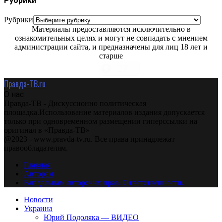
Рубрики
Рубрики
Материалы предоставляются исключительно в
ознакомительных целях и могут не совпадать с мнением
администрации сайта, и предназначены для лиц 18 лет и
старше
Правда-ТВ.ru
О нас
Правда-ТВ - Дискуссионно политическая
площадка.Использование материалов издания допускается
только при одновременном размещении гиперссылки на
оригинал в «Правда-ТВ»
@2023 - www.pravda-tv.ru. Все права принадлежат
правообладателям.
Главная
Авторам
Владельцам авторских прав. Ответственности.
Новости
Украина
Юрий Подоляка — ВИДЕО