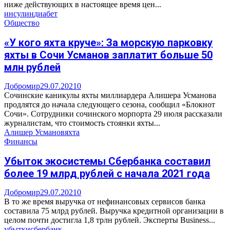
ниже действующих в настоящее время цен...
инсулин
диабет
Общество
«У кого яхта круче»: За морскую парковку
яхты в Сочи Усманов заплатит больше 50
млн рублей
Добромир
29.07.2021
0
Сочинские каникулы яхты миллиардера Алишера Усманова
продлятся до начала следующего сезона, сообщил «Блокнот
Сочи». Сотрудники сочинского морпорта 29 июля рассказали
журналистам, что стоимость стоянки яхты...
Алишер Усманов
яхта
Финансы
Убыток экосистемы Сбербанка составил
более 19 млрд рублей с начала 2021 года
Добромир
29.07.2021
0
В то же время выручка от нефинансовых сервисов банка
составила 75 млрд рублей. Выручка кредитной организации в
целом почти достигла 1,8 трлн рублей. Эксперты Business...
убытки
сбербанк