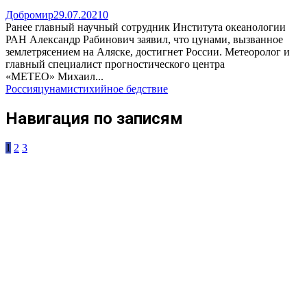
Добромир
29.07.2021
0
Ранее главный научный сотрудник Института океанологии
РАН Александр Рабинович заявил, что цунами, вызванное
землетрясением на Аляске, достигнет России. Метеоролог и
главный специалист прогностического центра
«МЕТЕО» Михаил...
Россия
цунами
стихийное бедствие
Навигация по записям
1
2
3