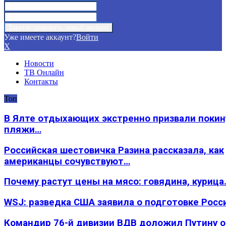
Уже имеете аккаунт?
Войти
X
Новости
ТВ Онлайн
Контакты
Топ
В Ялте отдыхающих экстренно призвали покин
пляжи…
Российская шестовичка Разина рассказала, как
американцы сочувствуют…
Почему растут цены на мясо: говядина, курица
WSJ: разведка США заявила о подготовке Росс
Командир 76-й дивизии ВДВ доложил Путину 