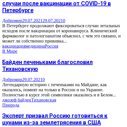
случаи после вакцинации от COVID-19 в
Петербурге
Добромир
29.07.2021
29.07.2021
0
В Петербурге продолжают фиксироваться случаи летальных
исходов после вакцинации от коронавируса. Клинический
фармаколог и патологоанатом объяснил, с чем это связано, и
может ли собственно прививка...
вакцинация
медицина
Россия
В Мире
Байден печеньками благословил
Тихановскую
Добромир
29.07.2021
0
Легендарную историю с печеньками на Майдане, как
оказалось, помнят на только в России и на Украине.
Полностью в курсе этой символики оказались и в Белом...
джозеф байден
Тихановская
Природа
Эксперт призвал Россию готовиться к
цунами из-за землетрясения в США