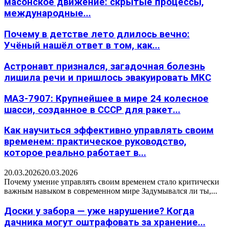
масонское движение: скрытые процессы,
международные...
Почему в детстве лето длилось вечно:
Учёный нашёл ответ в том, как...
Астронавт признался, загадочная болезнь
лишила речи и пришлось эвакуировать МКС
МАЗ-7907: Крупнейшее в мире 24 колесное
шасси, созданное в СССР для ракет...
Как научиться эффективно управлять своим
временем: практическое руководство,
которое реально работает в...
20.03.2026
20.03.2026
Почему умение управлять своим временем стало критически
важным навыком в современном мире Задумывался ли ты,...
Доски у забора — уже нарушение? Когда
дачника могут оштрафовать за хранение...