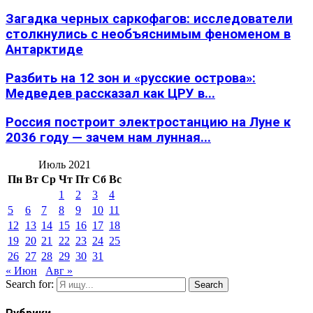
Загадка черных саркофагов: исследователи
столкнулись с необъяснимым феноменом в
Антарктиде
Разбить на 12 зон и «русские острова»:
Медведев рассказал как ЦРУ в...
Россия построит электростанцию на Луне к
2036 году — зачем нам лунная...
Июль 2021
Пн
Вт
Ср
Чт
Пт
Сб
Вс
1
2
3
4
5
6
7
8
9
10
11
12
13
14
15
16
17
18
19
20
21
22
23
24
25
26
27
28
29
30
31
« Июн
Авг »
Search for:
Search