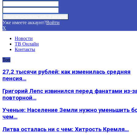
Уже имеете аккаунт?
Войти
X
Новости
ТВ Онлайн
Контакты
Топ
27,2 тысячи рублей: как изменилась средняя
пенсия…
Григорий Лепс извинился перед фанатами из-з
повторной…
Ученые: Население Земли нужно уменьшить б
чем…
Литва осталась ни с чем: Хитрость Кремля…