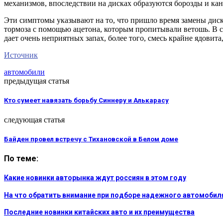
механизмов, впоследствии на дисках образуются борозды и кан
Эти симптомы указывают на то, что пришло время замены диск
тормоза с помощью ацетона, которым пропитывали ветошь. В сос
дает очень неприятных запах, более того, смесь крайне ядовита
Источник
автомобили
предыдущая статья
Кто сумеет навязать борьбу Синнеру и Алькарасу
следующая статья
Байден провел встречу с Тихановской в Белом доме
По теме:
Какие новинки авторынка ждут россиян в этом году
На что обратить внимание при подборе надежного автомобил
Последние новинки китайских авто и их преимущества