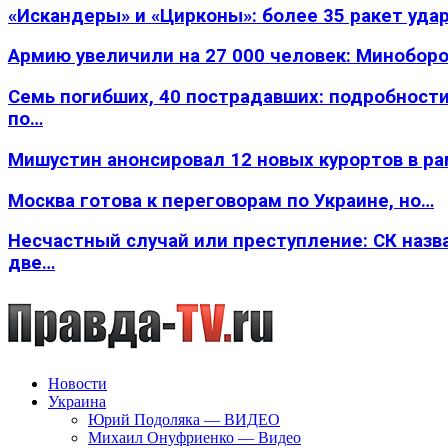
«Искандеры» и «Цирконы»: более 35 ракет уда
Армию увеличили на 27 000 человек: Минобор
Семь погибших, 40 пострадавших: подробности
по…
Мишустин анонсировал 12 новых курортов в р
Москва готова к переговорам по Украине, но…
Несчастный случай или преступление: СК назв
две…
Новости
Украина
Юрий Подоляка — ВИДЕО
Михаил Онуфриенко — Видео