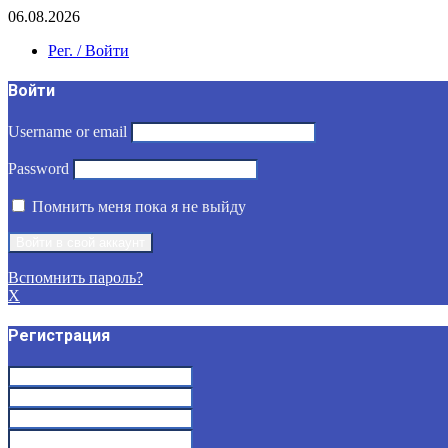
06.08.2026
Рег. / Войти
Войти
Username or email
Password
Помнить меня пока я не выйду
Вспомнить пароль?
X
Регистрация