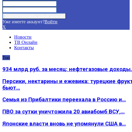
Уже имеете аккаунт?
Войти
X
Новости
ТВ Онлайн
Контакты
Топ
934 млрд руб. за месяц: нефтегазовые доходы
Персики, нектарины и ежевика: турецкие фрук
бьют…
Семья из Прибалтики переехала в Россию и…
ПВО за сутки уничтожила 20 авиабомб ВСУ,…
Японские власти вновь не упомянули США в…