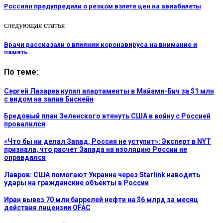
Россиян предупредили о резком взлете цен на авиабилеты
следующая статья
Врачи рассказали о влиянии коронавируса на внимание и
память
По теме:
Сергей Лазарев купил апартаменты в Майами-Бич за $1 млн
с видом на залив Бискейн
Бредовый план Зеленского втянуть США в войну с Россией
провалился
«Что бы ни делал Запад, Россия не уступит»: Эксперт в NYT
признала, что расчет Запада на изоляцию России не
оправдался
Лавров: США помогают Украине через Starlink наводить
удары на гражданские объекты в России
Иран вывез 70 млн баррелей нефти на $6 млрд за месяц
действия лицензии OFAC