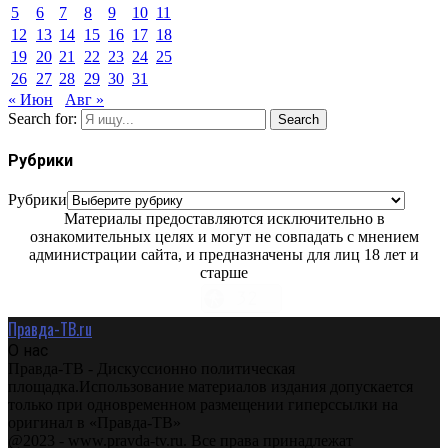
5
6
7
8
9
10
11
12
13
14
15
16
17
18
19
20
21
22
23
24
25
26
27
28
29
30
31
« Июн
Авг »
Search for:
Search
Рубрики
Рубрики
Материалы предоставляются исключительно в
ознакомительных целях и могут не совпадать с мнением
администрации сайта, и предназначены для лиц 18 лет и
старше
Правда-ТВ.ru
О нас
Правда-ТВ - Дискуссионно политическая
площадка.Использование материалов издания допускается
только при одновременном размещении гиперссылки на
оригинал в «Правда-ТВ»
@2023 - www.pravda-tv.ru. Все права принадлежат