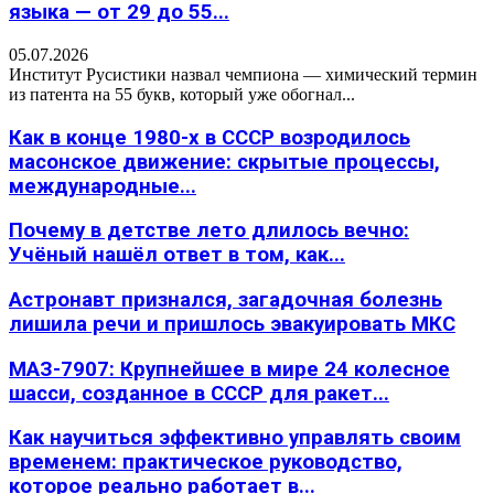
языка — от 29 до 55...
05.07.2026
Институт Русистики назвал чемпиона — химический термин
из патента на 55 букв, который уже обогнал...
Как в конце 1980-х в СССР возродилось
масонское движение: скрытые процессы,
международные...
Почему в детстве лето длилось вечно:
Учёный нашёл ответ в том, как...
Астронавт признался, загадочная болезнь
лишила речи и пришлось эвакуировать МКС
МАЗ-7907: Крупнейшее в мире 24 колесное
шасси, созданное в СССР для ракет...
Как научиться эффективно управлять своим
временем: практическое руководство,
которое реально работает в...