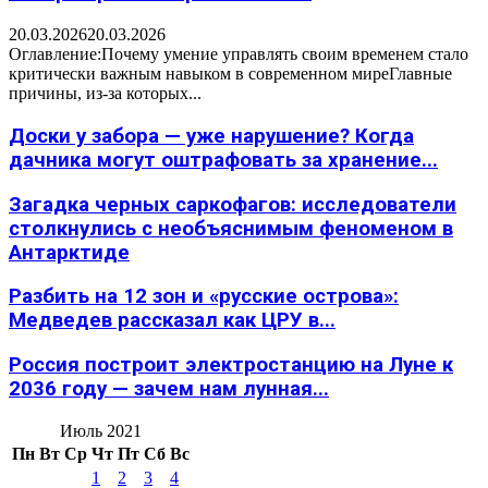
20.03.2026
20.03.2026
Оглавление:Почему умение управлять своим временем стало
критически важным навыком в современном миреГлавные
причины, из-за которых...
Доски у забора — уже нарушение? Когда
дачника могут оштрафовать за хранение...
Загадка черных саркофагов: исследователи
столкнулись с необъяснимым феноменом в
Антарктиде
Разбить на 12 зон и «русские острова»:
Медведев рассказал как ЦРУ в...
Россия построит электростанцию на Луне к
2036 году — зачем нам лунная...
Июль 2021
Пн
Вт
Ср
Чт
Пт
Сб
Вс
1
2
3
4