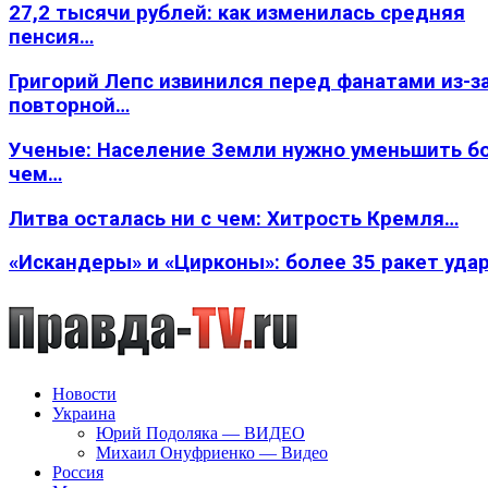
27,2 тысячи рублей: как изменилась средняя
пенсия…
Григорий Лепс извинился перед фанатами из-з
повторной…
Ученые: Население Земли нужно уменьшить б
чем…
Литва осталась ни с чем: Хитрость Кремля…
«Искандеры» и «Цирконы»: более 35 ракет уда
Новости
Украина
Юрий Подоляка — ВИДЕО
Михаил Онуфриенко — Видео
Россия