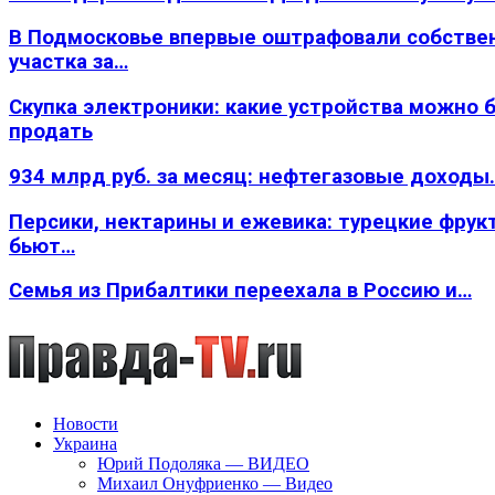
В Подмосковье впервые оштрафовали собстве
участка за…
Скупка электроники: какие устройства можно 
продать
934 млрд руб. за месяц: нефтегазовые доходы
Персики, нектарины и ежевика: турецкие фрук
бьют…
Семья из Прибалтики переехала в Россию и…
Новости
Украина
Юрий Подоляка — ВИДЕО
Михаил Онуфриенко — Видео