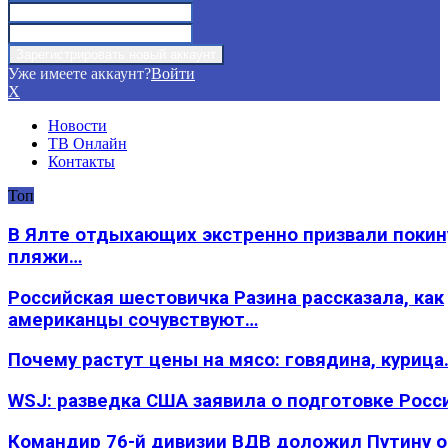
Уже имеете аккаунт?
Войти
X
Новости
ТВ Онлайн
Контакты
Топ
В Ялте отдыхающих экстренно призвали покин
пляжи…
Российская шестовичка Разина рассказала, как
американцы сочувствуют…
Почему растут цены на мясо: говядина, курица
WSJ: разведка США заявила о подготовке Росс
Командир 76-й дивизии ВДВ доложил Путину 