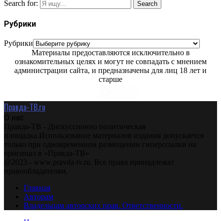
Search for:
Search
Рубрики
Рубрики
Материалы предоставляются исключительно в
ознакомительных целях и могут не совпадать с мнением
администрации сайта, и предназначены для лиц 18 лет и
старше
Правда-ТВ.ru
О нас
Правда-ТВ - Дискуссионно политическая
площадка.Использование материалов издания допускается
только при одновременном размещении гиперссылки на
оригинал в «Правда-ТВ»
@2023 - www.pravda-tv.ru. Все права принадлежат
правообладателям.
Главная
Авторам
Владельцам авторских прав. Ответственности.