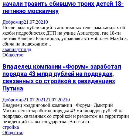
начали травить сбившую троих детей 18-
летнюю москвичку
Добромир
21.07.2021
0
После ряда публикаций в анонимных телеграм-каналах об
якобы подробностях ДТП на улице Авиаторов, где 18-ти
летняя Валерия Башкирова, управляя автомобилем Mazda 3,
сбила на пешеходном...
авария
дтп
пдд
Общество
Владелец компании «Форум» заработал
порядка 43 млрд рублей на подрядах,
связанных со стройкой в резиденциях
Путина
Добромир
21.07.2021
21.07.2021
0
Владелец холдинговой компании «Форум» Дмитрий
Михальченко заработал порядка 43 миллиардов рублей на
подрядах, связанных со стройкой и ремонтом на территории
резиденций главы государства. Это стало...
стройка
Общество