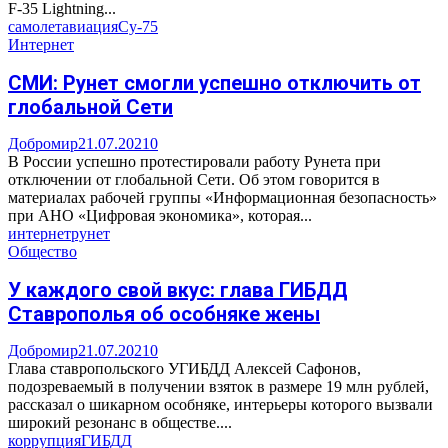
F-35 Lightning...
самолет
авиация
Су-75
Интернет
СМИ: Рунет смогли успешно отключить от
глобальной Сети
Добромир
21.07.2021
0
В России успешно протестировали работу Рунета при
отключении от глобальной Сети. Об этом говорится в
материалах рабочей группы «Информационная безопасность»
при АНО «Цифровая экономика», которая...
интернет
рунет
Общество
У каждого свой вкус: глава ГИБДД
Ставрополья об особняке жены
Добромир
21.07.2021
0
Глава ставропольского УГИБДД Алексей Сафонов,
подозреваемый в получении взяток в размере 19 млн рублей,
рассказал о шикарном особняке, интерьеры которого вызвали
широкий резонанс в обществе....
коррупция
ГИБДД