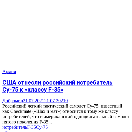
Армия
США отнесли российский истребитель
Су-75 к «классу F-35»
Добромир
21.07.2021
21.07.2021
0
Российский легкий тактический самолет Су-75, известный
как Checkmate («Шах и мат») относится к тому же классу
истребителей, что и американский однодвигательный самолет
пятого поколения F-35...
истребитель
F-35
Су-75