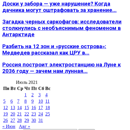
Доски у забора — уже нарушение? Когда
дачника могут оштрафовать за хранение...
Загадка черных саркофагов: исследователи
столкнулись с необъяснимым феноменом в
Антарктиде
Разбить на 12 зон и «русские острова»:
Медведев рассказал как ЦРУ в...
Россия построит электростанцию на Луне к
2036 году — зачем нам лунная...
Июль 2021
Пн
Вт
Ср
Чт
Пт
Сб
Вс
1
2
3
4
5
6
7
8
9
10
11
12
13
14
15
16
17
18
19
20
21
22
23
24
25
26
27
28
29
30
31
« Июн
Авг »