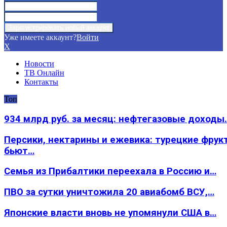
Уже имеете аккаунт?
Войти
X
Новости
ТВ Онлайн
Контакты
Топ
934 млрд руб. за месяц: нефтегазовые доходы
Персики, нектарины и ежевика: турецкие фрук
бьют…
Семья из Прибалтики переехала в Россию и…
ПВО за сутки уничтожила 20 авиабомб ВСУ,…
Японские власти вновь не упомянули США в…