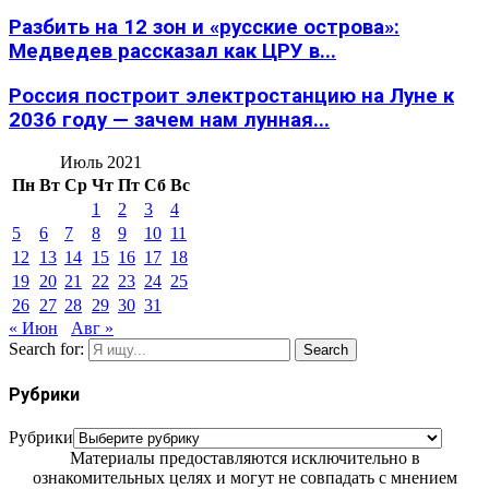
Разбить на 12 зон и «русские острова»:
Медведев рассказал как ЦРУ в...
Россия построит электростанцию на Луне к
2036 году — зачем нам лунная...
Июль 2021
Пн
Вт
Ср
Чт
Пт
Сб
Вс
1
2
3
4
5
6
7
8
9
10
11
12
13
14
15
16
17
18
19
20
21
22
23
24
25
26
27
28
29
30
31
« Июн
Авг »
Search for:
Search
Рубрики
Рубрики
Материалы предоставляются исключительно в
ознакомительных целях и могут не совпадать с мнением