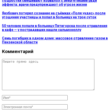
Подростки смешивают корвалол с энергетиками ради
эффекта: врачи предупреждают об угрозе жизни
Якубович потерял сознание на съёмках «Поля чудес» после
угощения участницы и попал в больницу на трое суток
50 человек попали в больницу Пятигорска после отравления
в кафе — у пострадавших нашли сальмонеллу
Семь погибших в одном доме: массовое отравление газом в
Пензенской области
Комментарий