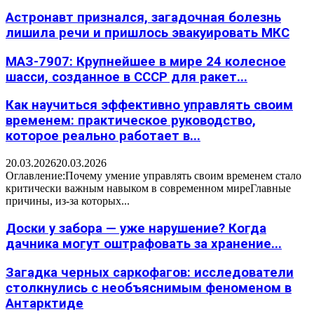
Астронавт признался, загадочная болезнь
лишила речи и пришлось эвакуировать МКС
МАЗ-7907: Крупнейшее в мире 24 колесное
шасси, созданное в СССР для ракет...
Как научиться эффективно управлять своим
временем: практическое руководство,
которое реально работает в...
20.03.2026
20.03.2026
Оглавление:Почему умение управлять своим временем стало
критически важным навыком в современном миреГлавные
причины, из-за которых...
Доски у забора — уже нарушение? Когда
дачника могут оштрафовать за хранение...
Загадка черных саркофагов: исследователи
столкнулись с необъяснимым феноменом в
Антарктиде