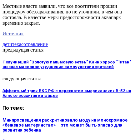
Местные власти заявили, что все посетители прошли
процедуру обеззараживания, но не уточнили, в чем она
состояла. В качестве меры предосторожности аквапарк
временно закрыт.
Источник
дети
техас
отравление
предыдущая статья
Получивший “Золотую пальмовую ветвь” Канн хоррор “Титан”
вызвал массовое ухудшение самочувствия зрителей
следующая статья
Эффектный трюк ВКС РФ с перехватом американских B-52 на
Аляске восхитил китайцев
По теме:
Минпросвещения раскритиковало моду на монохромное
«бежевое материнство» — это может быть опасно для
развития ребенка