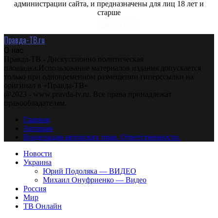
администрации сайта, и предназначены для лиц 18 лет и
старше
Правда-ТВ.ru
О нас
Правда-ТВ - Дискуссионно политическая
площадка.Использование материалов издания допускается
только при одновременном размещении гиперссылки на
оригинал в «Правда-ТВ»
@2023 - www.pravda-tv.ru. Все права принадлежат
правообладателям.
Главная
Авторам
Владельцам авторских прав. Ответственности.
Новости
Украина
Юрий Подоляка — ВИДЕО
Михаил Онуфриенко — Видео
Россия
Мир
ТВ Онлайн