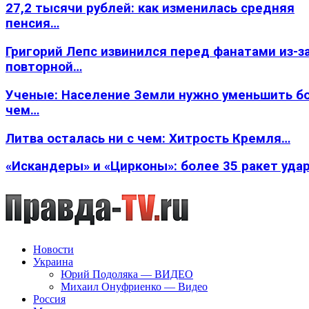
27,2 тысячи рублей: как изменилась средняя
пенсия…
Григорий Лепс извинился перед фанатами из-з
повторной…
Ученые: Население Земли нужно уменьшить б
чем…
Литва осталась ни с чем: Хитрость Кремля…
«Искандеры» и «Цирконы»: более 35 ракет уда
Новости
Украина
Юрий Подоляка — ВИДЕО
Михаил Онуфриенко — Видео
Россия