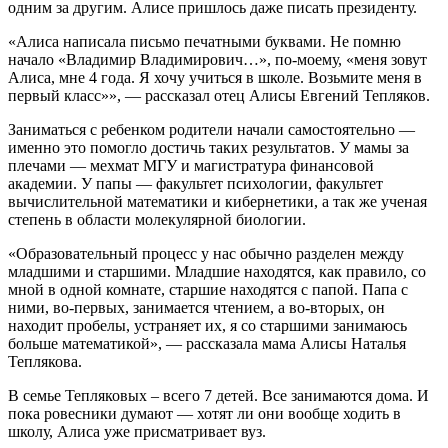
одним за другим. Алисе пришлось даже писать президенту.
«Алиса написала письмо печатными буквами. Не помню
начало «Владимир Владимирович…», по-моему, «меня зовут
Алиса, мне 4 года. Я хочу учиться в школе. Возьмите меня в
первый класс»», — рассказал отец Алисы Евгений Тепляков.
Заниматься с ребенком родители начали самостоятельно —
именно это помогло достичь таких результатов. У мамы за
плечами — мехмат МГУ и магистратура финансовой
академии. У папы — факультет психологии, факультет
вычислительной математики и кибернетики, а так же ученая
степень в области молекулярной биологии.
«Образовательный процесс у нас обычно разделен между
младшими и старшими. Младшие находятся, как правило, со
мной в одной комнате, старшие находятся с папой. Папа с
ними, во-первых, занимается чтением, а во-вторых, он
находит пробелы, устраняет их, я со старшими занимаюсь
больше математикой», — рассказала мама Алисы Наталья
Теплякова.
В семье Тепляковых – всего 7 детей. Все занимаются дома. И
пока ровесники думают — хотят ли они вообще ходить в
школу, Алиса уже присматривает вуз.