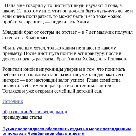
«Папа мне говорил ,что институт люди изучают 4 года, а
школу 11, поэтому инстутит он должен быть чуть-чуть легче и
если очень постараться, то может быть и его тоже можно
пройти ускоренно», — поделилась Алиса.
Младший брат от сестры не отстает – в 7 лет мальчик получил
аттестат за 9-ый класс.
«Быть ученым хотел, только каким не знаю, по какому
предмету. После института пойти в аспирантуру, после в
доктора наук»,- рассказал брат Алисы Хеймдалль Тепляков.
Родители юной выпускницы уверены в том, что понимать
ребенка и на каждом этапе развития уметь поддержать его
интерес — вот настоящий залог успеха. Глава семейства
посвятил себя именно раскрытию потенциала детей.
Тепляковы уже открыли семейный детский сад.
Источник
образование
Россия
вундеркинд
предыдущая статья
Путин распорядился обеспечить отдых на море пострадавшим
от пожара в Челябинской области детям