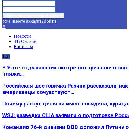
Уже имеете аккаунт?
Войти
X
Новости
ТВ Онлайн
Контакты
Топ
В Ялте отдыхающих экстренно призвали покин
пляжи…
Российская шестовичка Разина рассказала, как
американцы сочувствуют…
Почему растут цены на мясо: говядина, курица
WSJ: разведка США заявила о подготовке Росс
Командир 76-й дивизии ВДВ доложил Путину 