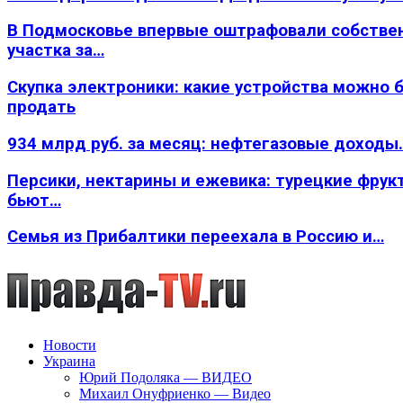
В Подмосковье впервые оштрафовали собстве
участка за…
Скупка электроники: какие устройства можно 
продать
934 млрд руб. за месяц: нефтегазовые доходы
Персики, нектарины и ежевика: турецкие фрук
бьют…
Семья из Прибалтики переехала в Россию и…
Новости
Украина
Юрий Подоляка — ВИДЕО
Михаил Онуфриенко — Видео