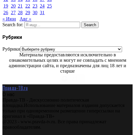
19
20
21
22
23
24
25
26
27
28
29
30
31
« Июн
Авг »
Search for:
Search
Рубрики
Рубрики
Материалы предоставляются исключительно в
ознакомительных целях и могут не совпадать с мнением
администрации сайта, и предназначены для лиц 18 лет и
старше
Правда-ТВ.ru
О нас
Правда-ТВ - Дискуссионно политическая
площадка.Использование материалов издания допускается
только при одновременном размещении гиперссылки на
оригинал в «Правда-ТВ»
@2023 - www.pravda-tv.ru. Все права принадлежат
правообладателям.