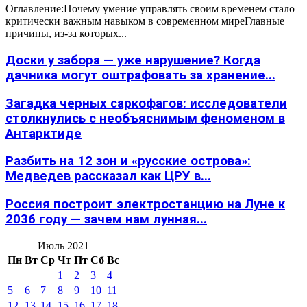
Оглавление:Почему умение управлять своим временем стало
критически важным навыком в современном миреГлавные
причины, из-за которых...
Доски у забора — уже нарушение? Когда
дачника могут оштрафовать за хранение...
Загадка черных саркофагов: исследователи
столкнулись с необъяснимым феноменом в
Антарктиде
Разбить на 12 зон и «русские острова»:
Медведев рассказал как ЦРУ в...
Россия построит электростанцию на Луне к
2036 году — зачем нам лунная...
Июль 2021
Пн
Вт
Ср
Чт
Пт
Сб
Вс
1
2
3
4
5
6
7
8
9
10
11
12
13
14
15
16
17
18