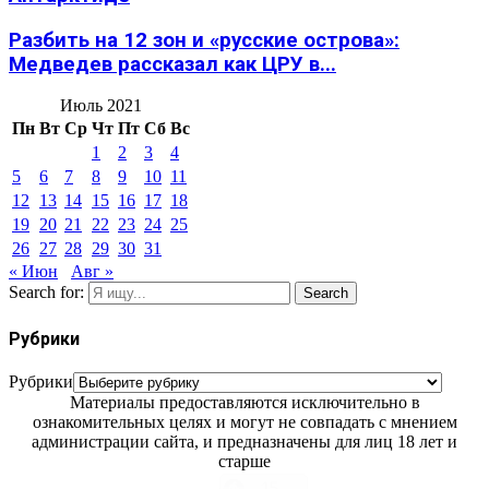
Разбить на 12 зон и «русские острова»:
Медведев рассказал как ЦРУ в...
Июль 2021
Пн
Вт
Ср
Чт
Пт
Сб
Вс
1
2
3
4
5
6
7
8
9
10
11
12
13
14
15
16
17
18
19
20
21
22
23
24
25
26
27
28
29
30
31
« Июн
Авг »
Search for:
Search
Рубрики
Рубрики
Материалы предоставляются исключительно в
ознакомительных целях и могут не совпадать с мнением
администрации сайта, и предназначены для лиц 18 лет и
старше