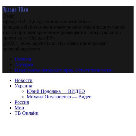
Правда-ТВ.ru
О нас
Правда-ТВ - Дискуссионно политическая
площадка.Использование материалов издания допускается
только при одновременном размещении гиперссылки на
оригинал в «Правда-ТВ»
@2023 - www.pravda-tv.ru. Все права принадлежат
правообладателям.
Главная
Авторам
Владельцам авторских прав. Ответственности.
Новости
Украина
Юрий Подоляка — ВИДЕО
Михаил Онуфриенко — Видео
Россия
Мир
ТВ Онлайн