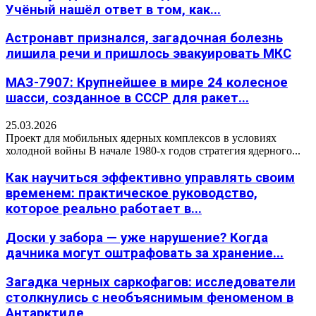
Учёный нашёл ответ в том, как...
Астронавт признался, загадочная болезнь
лишила речи и пришлось эвакуировать МКС
МАЗ-7907: Крупнейшее в мире 24 колесное
шасси, созданное в СССР для ракет...
25.03.2026
Проект для мобильных ядерных комплексов в условиях
холодной войны В начале 1980-х годов стратегия ядерного...
Как научиться эффективно управлять своим
временем: практическое руководство,
которое реально работает в...
Доски у забора — уже нарушение? Когда
дачника могут оштрафовать за хранение...
Загадка черных саркофагов: исследователи
столкнулись с необъяснимым феноменом в
Антарктиде