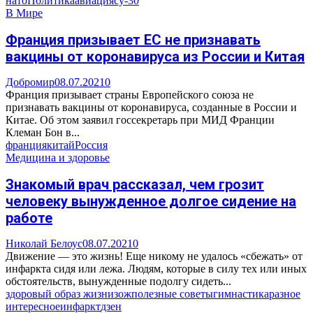
нато
Политика
авиация
су-30
В Мире
Франция призывает ЕС не признавать
вакцины от коронавируса из России и Китая
Добромир
08.07.2021
0
Франция призывает страны Европейского союза не
признавать вакцины от коронавируса, созданные в России и
Китае. Об этом заявил госсекретарь при МИД Франции
Клеман Бон в...
франция
китай
Россия
Медицина и здоровье
Знакомый врач рассказал, чем грозит
человеку вынужденное долгое сидение на
работе
Николай Белоус
08.07.2021
0
Движение — это жизнь! Еще никому не удалось «сбежать» от
инфаркта сидя или лежа. Людям, которые в силу тех или иных
обстоятельств, вынужденные подолгу сидеть...
здоровый образ жизни
зож
полезные советы
гимнастика
разное
интересное
инфаркт
дзен