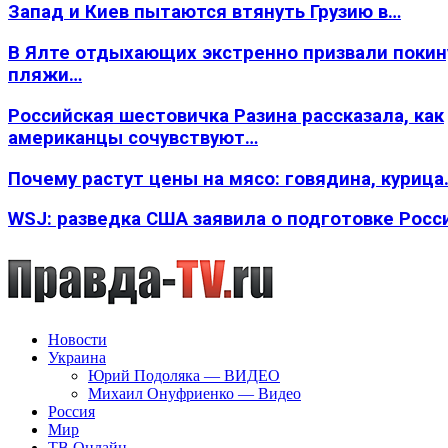
Запад и Киев пытаются втянуть Грузию в…
В Ялте отдыхающих экстренно призвали покин
пляжи…
Российская шестовичка Разина рассказала, как
американцы сочувствуют…
Почему растут цены на мясо: говядина, курица
WSJ: разведка США заявила о подготовке Росс
Новости
Украина
Юрий Подоляка — ВИДЕО
Михаил Онуфриенко — Видео
Россия
Мир
ТВ Онлайн