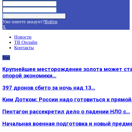
Уже имеете аккаунт?
Войти
X
Новости
ТВ Онлайн
Контакты
Топ
Крупнейшее месторождение золота может ст
опорой экономики…
397 дронов сбито за ночь над 13…
Ким Дотком: России надо готовиться к прямо
Пентагон рассекретил дело о падении НЛО с…
Начальная военная подготовка и новый предм