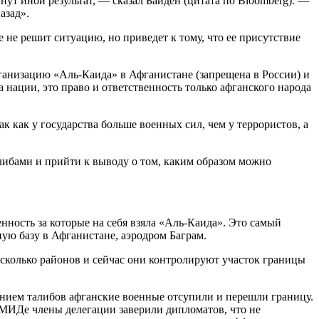
ут иной результат, — сказал Байден (цитата по Bloomberg). —
азад».
 не решит ситуацию, но приведет к тому, что ее присутствие
ганизацию «Аль-Каида» в Афганистане (запрещена в России) и
 нации, это право и ответственность только афганского народа
к как у государства больше военных сил, чем у террористов, а
алибами и прийти к выводу о том, каким образом можно
енность за которые на себя взяла «Аль-Каида». Это самый
ую базу в Афганистане, аэродром Баграм.
есколько районов и сейчас они контролируют участок границы
нием талибов афганские военные отсупили и перешли границу.
в МИДе члены делегации заверили дипломатов, что не