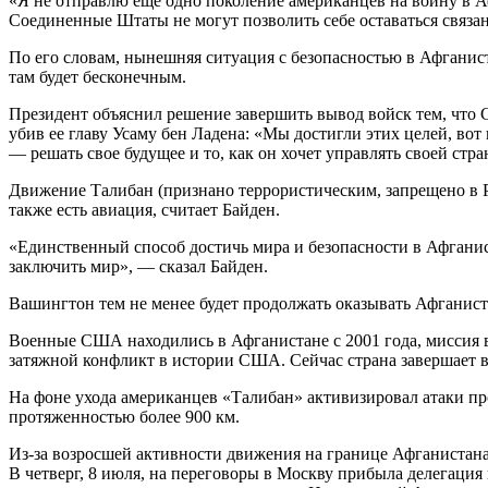
«Я не отправлю еще одно поколение американцев на войну в Аф
Соединенные Штаты не могут позволить себе оставаться связан
По его словам, нынешняя ситуация с безопасностью в Афганист
там будет бесконечным.
Президент объяснил решение завершить вывод войск тем, что
убив ее главу Усаму бен Ладена: «Мы достигли этих целей, во
— решать свое будущее и то, как он хочет управлять своей стра
Движение Талибан (признано террористическим, запрещено в Ро
также есть авиация, считает Байден.
«Единственный способ достичь мира и безопасности в Афганис
заключить мир», — сказал Байден.
Вашингтон тем не менее будет продолжать оказывать Афганис
Военные США находились в Афганистане с 2001 года, миссия в с
затяжной конфликт в истории США. Сейчас страна завершает 
На фоне ухода американцев «Талибан» активизировал атаки пр
протяженностью более 900 км.
Из-за возросшей активности движения на границе Афганистан
В четверг, 8 июля, на переговоры в Москву прибыла делегаци