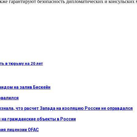
кже гарантируют безопасность дипломатических и консульских 
ь в тюрьму на 20 лет
видом на залив Бискейн
овалился
ризнала, что расчет Запада на изоляцию России не оправдался
ы на гражданские объекты в России
вия лицензии OFAC