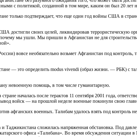
ганистане без разумного ожидания того, что может быть достигн
ными с политикой, созданной в том мире, каким он был 20 лет н
ане только подтверждает, что еще один год войны США в стране
 США достигли своих целей, ликвидировав террористическую ор
т почему мы ушли. Мы пришли в Афганистан не для строительства
ной».
ссии) вовсе необязательно возьмет Афганистан под контроль, та
тане — это определить modus vivendi (образ жизни. — РБК) с т
тану невоенную помощь, в том числе гуманитарную.
тране началась после терактов 11 сентября 2001 года, ответств
вывод войск — на прошлой неделе военные покинули свою главн
отив афганских военных. Талибам удалось взять под контроль н
а и Таджикистана сложилась напряженная обстановка. Под давле
я катарского офиса «Талибана». Во время обсуждения ситуации 