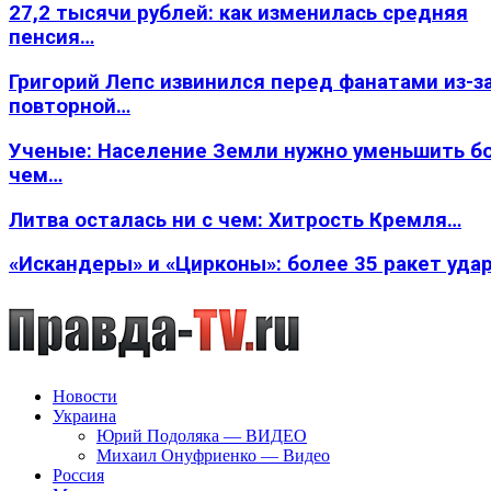
27,2 тысячи рублей: как изменилась средняя
пенсия…
Григорий Лепс извинился перед фанатами из-з
повторной…
Ученые: Население Земли нужно уменьшить б
чем…
Литва осталась ни с чем: Хитрость Кремля…
«Искандеры» и «Цирконы»: более 35 ракет уда
Новости
Украина
Юрий Подоляка — ВИДЕО
Михаил Онуфриенко — Видео
Россия