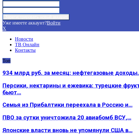
Уже имеете аккаунт?
Войти
X
Новости
ТВ Онлайн
Контакты
Топ
934 млрд руб. за месяц: нефтегазовые доходы
Персики, нектарины и ежевика: турецкие фрук
бьют…
Семья из Прибалтики переехала в Россию и…
ПВО за сутки уничтожила 20 авиабомб ВСУ,…
Японские власти вновь не упомянули США в…