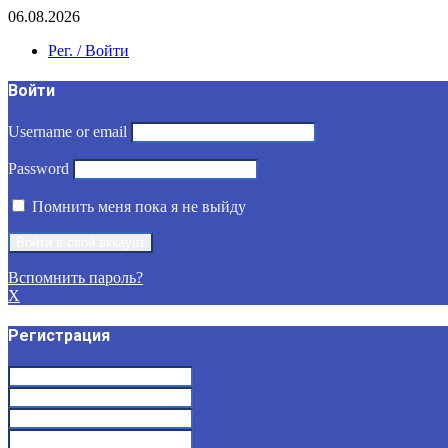
06.08.2026
Рег. / Войти
Войти
Username or email
Password
Помнить меня пока я не выйду
Вспомнить пароль?
X
Регистрация