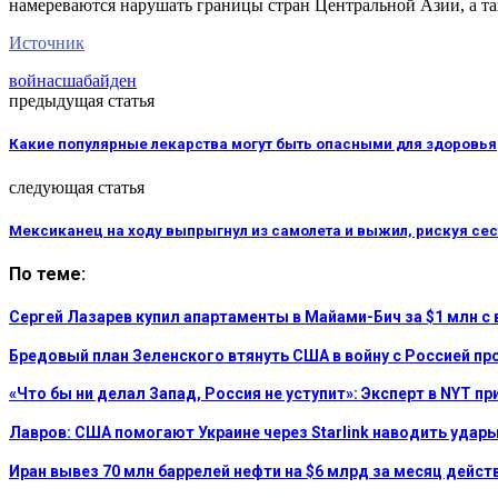
намереваются нарушать границы стран Центральной Азии, а та
Источник
война
сша
байден
предыдущая статья
Какие популярные лекарства могут быть опасными для здоровья
следующая статья
Мексиканец на ходу выпрыгнул из самолета и выжил, рискуя сест
По теме:
Сергей Лазарев купил апартаменты в Майами-Бич за $1 млн с 
Бредовый план Зеленского втянуть США в войну с Россией пр
«Что бы ни делал Запад, Россия не уступит»: Эксперт в NYT п
Лавров: США помогают Украине через Starlink наводить удар
Иран вывез 70 млн баррелей нефти на $6 млрд за месяц дейст