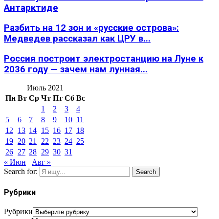
Антарктиде
Разбить на 12 зон и «русские острова»:
Медведев рассказал как ЦРУ в...
Россия построит электростанцию на Луне к
2036 году — зачем нам лунная...
Июль 2021
Пн
Вт
Ср
Чт
Пт
Сб
Вс
1
2
3
4
5
6
7
8
9
10
11
12
13
14
15
16
17
18
19
20
21
22
23
24
25
26
27
28
29
30
31
« Июн
Авг »
Search for:
Search
Рубрики
Рубрики