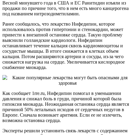
Весной минувшего года в США и ЕС Ранитидин изъяли из
продажи по причине того, что в нем есть много канцерогена
под названием нитрозодиметиламин.
Ранее сообщалось, что лекарство Нифедипин, которое
использовалось против гипертонии и стенокардии, может
привести к внезапной остановке сердца. Такую проблему
выяснили голландские кардиологи. Нифедипин
останавливает течение кальция сквозь кардиомиоцитоы и
сосудистые мышцы. В итоге снижается в клетках объем
кальция. Потом расширяются артерии и сосуды, из-за чего
снижается нагрузка на сердце. Увеличивается кислородное
снабжение миокарда.
Как сообщает 1rre.ru, Нифедипин помогал в уменьшении
давления и снижал боль в груди, причиной которой была
гипоксия миокарда. Неожиданная остановка сердца является
причиной 50% летальных исходов от сердечных недугов в
Европе. Сначала возникает аритмия. Если ее не излечить,
возможна остановка сердца.
Эксперты решили установить связь лекарств с содержанием