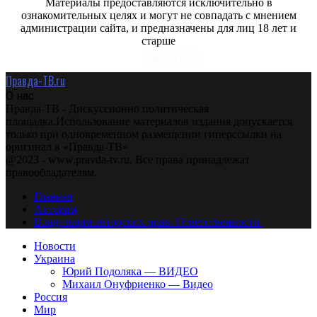
Материалы предоставляются исключительно в
ознакомительных целях и могут не совпадать с мнением
администрации сайта, и предназначены для лиц 18 лет и
старше
Правда-ТВ.ru
О нас
Правда-ТВ - Дискуссионно политическая
площадка.Использование материалов издания допускается
только при одновременном размещении гиперссылки на
оригинал в «Правда-ТВ»
@2023 - www.pravda-tv.ru. Все права принадлежат
правообладателям.
Главная
Авторам
Владельцам авторских прав. Ответственности.
Новости
Украина
Юрий Подоляка — ВИДЕО
Михаил Онуфриенко — Видео
Россия
Мир