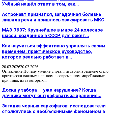
Учёный нашёл ответ в том, как...
Астронавт признался, загадочная болезнь
лишила речи и пришлось эвакуировать МКС
МАЗ-7907: Крупнейшее в мире 24 колесное
шасси, созданное в СССР для ракет...
Как научиться эффективно управлять своим
временем: практическое руководство,
которое реально работает в...
20.03.2026
20.03.2026
Оглавление:Почему умение управлять своим временем стало
критически важным навыком в современном миреГлавные
причины, из-за которых...
Доски у забора — уже нарушение? Когда
дачника могут оштрафовать за хранение...
Загадка черных саркофагов: исследователи
столкнулись с необъяснимым феноменом в