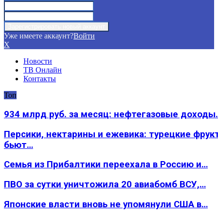
Уже имеете аккаунт?
Войти
X
Новости
ТВ Онлайн
Контакты
Топ
934 млрд руб. за месяц: нефтегазовые доходы
Персики, нектарины и ежевика: турецкие фрук
бьют…
Семья из Прибалтики переехала в Россию и…
ПВО за сутки уничтожила 20 авиабомб ВСУ,…
Японские власти вновь не упомянули США в…