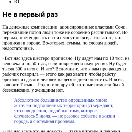
RT
Не в первый раз
На денежные компенсации, анонсированные властями Сочи,
пережившие потоп люди тоже не особенно рассчитывают. Во-
первых, претендовать на них могут не все, а только те, кто
прописан в городе. Во-вторых, суммы, по словам людей,
недостаточные.
«Вот нас здесь шестеро прописано. Ну дадут нам по 10 тыс. на
человека и по 50 тыс., если повреждено имущество. Ну будет
тысяч 300 в итоге. И что? Вспомните, что я вам про расценки
рабочих говорила — этого как раз хватит, чтобы работу
бригады из десяти человек на десять дней оплатить. И всё», —
говорит Татьяна. Родни или друзей, которые помогли бы ей
безвозмездно, у женщины нет.
Абсолютное большинство опрошенных мною
жителей подтопленных территорий утверждают,
что наводнения, подобные тому, которое
случилось 5 июля, — не разовое событие в жизни
города, а системная проблема.
«Для нас здесь это не новость — такие штормы и паводки.