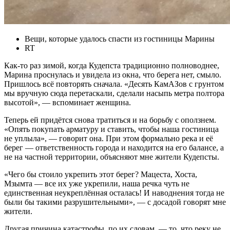
Вещи, которые удалось спасти из гостиницы Марины
RT
Как-то раз зимой, когда Кудепста традиционно полноводнее,
Марина проснулась и увидела из окна, что берега нет, смыло.
Пришлось всё повторять сначала. «Десять КамАЗов с грунтом
мы вручную сюда перетаскали, сделали насыпь метра полтора
высотой», — вспоминает женщина.
Теперь ей придётся снова тратиться и на борьбу с оползнем.
«Опять покупать арматуру и ставить, чтобы наша гостиница
не уплыла», — говорит она. При этом формально река и её
берег — ответственность города и находится на его балансе, а
не на частной территории, объясняют мне жители Кудепсты.
«Чего бы стоило укрепить этот берег? Мацеста, Хоста,
Мзымта — все их уже укрепили, наша речка чуть не
единственная неукреплённая осталась! И наводнения тогда не
были бы такими разрушительными», — с досадой говорят мне
жители.
Другая причина катастрофы, по их словам, — то, что реку не