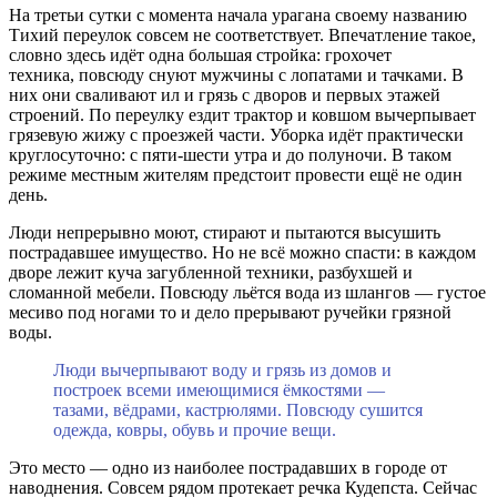
На третьи сутки с момента начала урагана своему названию
Тихий переулок совсем не соответствует. Впечатление такое,
словно здесь идёт одна большая стройка: грохочет
техника, повсюду снуют мужчины с лопатами и тачками. В
них они сваливают ил и грязь с дворов и первых этажей
строений. По переулку ездит трактор и ковшом вычерпывает
грязевую жижу с проезжей части. Уборка идёт практически
круглосуточно: с пяти-шести утра и до полуночи. В таком
режиме местным жителям предстоит провести ещё не один
день.
Люди непрерывно моют, стирают и пытаются высушить
пострадавшее имущество. Но не всё можно спасти: в каждом
дворе лежит куча загубленной техники, разбухшей и
сломанной мебели. Повсюду льётся вода из шлангов — густое
месиво под ногами то и дело прерывают ручейки грязной
воды.
Люди вычерпывают воду и грязь из домов и
построек всеми имеющимися ёмкостями —
тазами, вёдрами, кастрюлями. Повсюду сушится
одежда, ковры, обувь и прочие вещи.
Это место — одно из наиболее пострадавших в городе от
наводнения. Совсем рядом протекает речка Кудепста. Сейчас