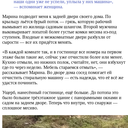
наши одни уже не успели, уплыла у них машина»,
— вспоминает женщина.
Марина подводит меня к задней двери своего дома. По
крыльцу льётся бурый поток — грязь, которую рабочий
вымывает из жилища садовым шлангом. Второй мужчина
выковыривает лопатой более густые комки месива из-под
ступенек. Входные и межкомнатные двери разбухли от
сырости — все их придётся менять.
«В каждой комнате так, и в гостинице все номера на первом
этаже были такие же, сейчас уже отчистили более или менее.
Кухню отмыли, но нижних полок, считайте, нет, они взбухнут
где-то через неделю. Мебель стараемся отмыть», —
рассказывает Марина. Во дворе дома сосед помогает ей
отчистить стиральную машину — есть надежда, что её всё же
удастся починить.
Ущерб, нанесённый гостинице, ещё больше. До потопа это
было большое трёхэтажное здание с панорамными окнами и
садом на заднем дворе. Теперь что внутри, что снаружи —
сплошное месиво.