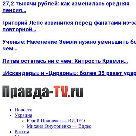
27,2 тысячи рублей: как изменилась средняя
пенсия…
Григорий Лепс извинился перед фанатами из-з
повторной…
Ученые: Население Земли нужно уменьшить б
чем…
Литва осталась ни с чем: Хитрость Кремля…
«Искандеры» и «Цирконы»: более 35 ракет уда
Новости
Украина
Юрий Подоляка — ВИДЕО
Михаил Онуфриенко — Видео
Россия