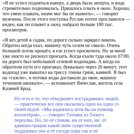
«Я не успел подняться наверх, а дверь была заперта, и вода
стремительно поднималась. Пришлось плыть в окно. Хорошо,
что умею плавать, иначе мог бы не выжить», — говорит
мужчина. После этого поступка Руслан почти прославился —
видео, как он плывет к окну, набрало больше 100 тыс.
просмотров.
«Я вёз детей в садик, по дороге сильно зарядил ливень.
Обратно когда ехал, машину чуть селем не смыло. Очень
большой поток прошёл, я еле успел проскочить. Но за мной
уже никто не рискнул проехать. Когда ехали туда около 07:00,
на дороге был небольшой селевой водопадик. А когда на
обратном пути его проезжал, буквально через 20 минут, этот
водопад уже выкатил на трассу тонны грязи, камней. Я был
на «газели», и потоки воды доставали до окон, машину
течением шкивало», — вспоминает Вячеслав, житель села
Казачий Брод.
Но есть и то, что объединяет пострадавших людей,
— практически все они оказались один на один со
своей бедой. «Мы надеялись хотя бы на помощь
волонтёров», — говорит Татьяна из Тихого
переулка. Но, по её словам, ни от них, ни от
администрации какой-либо существенной
поддержки она и её соседи пока так и не