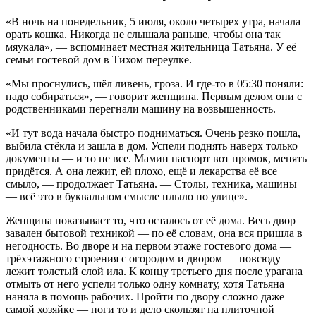
«В ночь на понедельник, 5 июля, около четырех утра, начала
орать кошка. Никогда не слышала раньше, чтобы она так
мяукала», — вспоминает местная жительница Татьяна. У её
семьи гостевой дом в Тихом переулке.
«Мы проснулись, шёл ливень, гроза. И где-то в 05:30 поняли:
надо собираться», — говорит женщина. Первым делом они с
родственниками перегнали машину на возвышенность.
«И тут вода начала быстро подниматься. Очень резко пошла,
выбила стёкла и зашла в дом. Успели поднять наверх только
документы — и то не все. Мамин паспорт вот промок, менять
придётся. А она лежит, ей плохо, ещё и лекарства её все
смыло, — продолжает Татьяна. — Столы, техника, машины
— всё это в буквальном смысле плыло по улице».
Женщина показывает то, что осталось от её дома. Весь двор
завален бытовой техникой — по её словам, она вся пришла в
негодность. Во дворе и на первом этаже гостевого дома —
трёхэтажного строения с огородом и двором — повсюду
лежит толстый слой ила. К концу третьего дня после урагана
отмыть от него успели только одну комнату, хотя Татьяна
наняла в помощь рабочих. Пройти по двору сложно даже
самой хозяйке — ноги то и дело скользят на плиточной