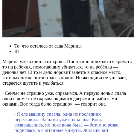
То, что осталось от сада Марины
RT
Марина уже охрипла от крика. Постоянно приходится кричать
то на рабочих, помогающих убираться, то на ребёнка —
девочка лет 13 то и дело норовит залезть в опасное место,
которых после потопа здесь полно. Но женщина не унывает,
старается шутить и улыбаться.
«Сейчас не страшно уже, справимся. А первую ночь я спала
одна в доме с незакрывающимися дверями и выбитыми
окнами. Вот тогда было страшно», — говорит она.
«Я еле машину спасла, одна из последних
переставила. За нами уже волна шла. Когда
возвращались, по пояс вода была — безумно резко
поднялась, в считанные минуты. Жильцы вот