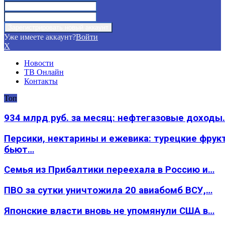
Уже имеете аккаунт?
Войти
X
Новости
ТВ Онлайн
Контакты
Топ
934 млрд руб. за месяц: нефтегазовые доходы
Персики, нектарины и ежевика: турецкие фрук
бьют…
Семья из Прибалтики переехала в Россию и…
ПВО за сутки уничтожила 20 авиабомб ВСУ,…
Японские власти вновь не упомянули США в…