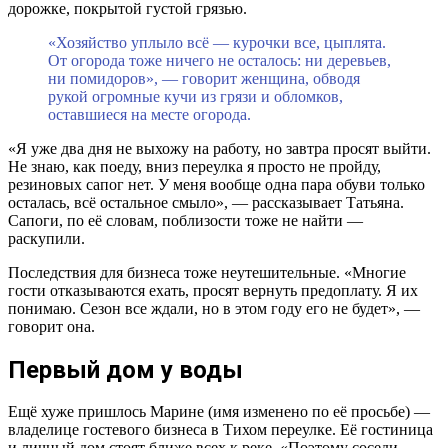
дорожке, покрытой густой грязью.
«Хозяйство уплыло всё — курочки все, цыплята.
От огорода тоже ничего не осталось: ни деревьев,
ни помидоров», — говорит женщина, обводя
рукой огромные кучи из грязи и обломков,
оставшиеся на месте огорода.
«Я уже два дня не выхожу на работу, но завтра просят выйти.
Не знаю, как поеду, вниз переулка я просто не пройду,
резиновых сапог нет. У меня вообще одна пара обуви только
осталась, всё остальное смыло», — рассказывает Татьяна.
Сапоги, по её словам, поблизости тоже не найти —
раскупили.
Последствия для бизнеса тоже неутешительные. «Многие
гости отказываются ехать, просят вернуть предоплату. Я их
понимаю. Сезон все ждали, но в этом году его не будет», —
говорит она.
Первый дом у воды
Ещё хуже пришлось Марине (имя изменено по её просьбе) —
владелице гостевого бизнеса в Тихом переулке. Её гостиница
и личный дом стоят ближе всех к реке. «Поэтому соседи