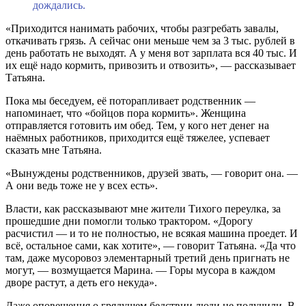
дождались.
«Приходится нанимать рабочих, чтобы разгребать завалы,
откачивать грязь. А сейчас они меньше чем за 3 тыс. рублей в
день работать не выходят. А у меня вот зарплата вся 40 тыс. И
их ещё надо кормить, привозить и отвозить», — рассказывает
Татьяна.
Пока мы беседуем, её поторапливает родственник —
напоминает, что «бойцов пора кормить». Женщина
отправляется готовить им обед. Тем, у кого нет денег на
наёмных работников, приходится ещё тяжелее, успевает
сказать мне Татьяна.
«Вынуждены родственников, друзей звать, — говорит она. —
А они ведь тоже не у всех есть».
Власти, как рассказывают мне жители Тихого переулка, за
прошедшие дни помогли только трактором. «Дорогу
расчистил — и то не полностью, не всякая машина проедет. И
всё, остальное сами, как хотите», — говорит Татьяна. «Да что
там, даже мусоровоз элементарный третий день пригнать не
могут, — возмущается Марина. — Горы мусора в каждом
дворе растут, а деть его некуда».
Даже оповещения о грядущем бедствии люди не получили. В