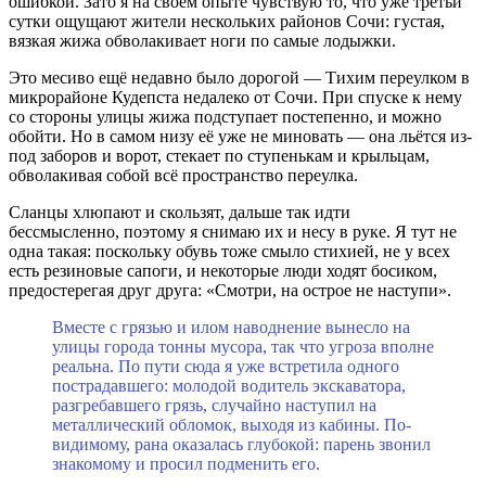
ошибкой. Зато я на своём опыте чувствую то, что уже третьи
сутки ощущают жители нескольких районов Сочи: густая,
вязкая жижа обволакивает ноги по самые лодыжки.
Это месиво ещё недавно было дорогой — Тихим переулком в
микрорайоне Кудепста недалеко от Сочи. При спуске к нему
со стороны улицы жижа подступает постепенно, и можно
обойти. Но в самом низу её уже не миновать — она льётся из-
под заборов и ворот, стекает по ступенькам и крыльцам,
обволакивая собой всё пространство переулка.
Сланцы хлюпают и скользят, дальше так идти
бессмысленно, поэтому я снимаю их и несу в руке. Я тут не
одна такая: поскольку обувь тоже смыло стихией, не у всех
есть резиновые сапоги, и некоторые люди ходят босиком,
предостерегая друг друга: «Смотри, на острое не наступи».
Вместе с грязью и илом наводнение вынесло на
улицы города тонны мусора, так что угроза вполне
реальна. По пути сюда я уже встретила одного
пострадавшего: молодой водитель экскаватора,
разгребавшего грязь, случайно наступил на
металлический обломок, выходя из кабины. По-
видимому, рана оказалась глубокой: парень звонил
знакомому и просил подменить его.