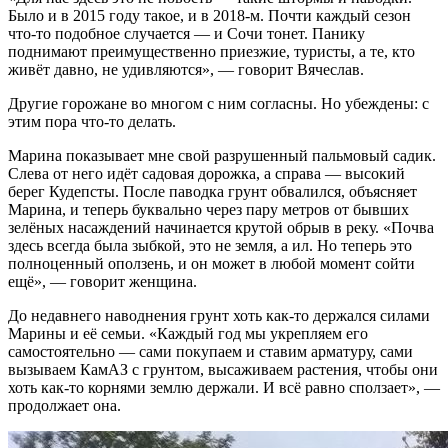
Было и в 2015 году такое, и в 2018-м. Почти каждый сезон
что-то подобное случается — и Сочи тонет. Панику
поднимают преимущественно приезжие, туристы, а те, кто
живёт давно, не удивляются», — говорит Вячеслав.
Другие горожане во многом с ним согласны. Но убеждены: с
этим пора что-то делать.
Марина показывает мне свой разрушенный пальмовый садик.
Слева от него идёт садовая дорожка, а справа — высокий
берег Кудепсты. После паводка грунт обвалился, объясняет
Марина, и теперь буквально через пару метров от бывших
зелёных насаждений начинается крутой обрыв в реку. «Почва
здесь всегда была зыбкой, это не земля, а ил. Но теперь это
полноценный оползень, и он может в любой момент сойти
ещё», — говорит женщина.
До недавнего наводнения грунт хоть как-то держался силами
Марины и её семьи. «Каждый год мы укрепляем его
самостоятельно — сами покупаем и ставим арматуру, сами
вызываем КамАЗ с грунтом, высаживаем растения, чтобы они
хоть как-то корнями землю держали. И всё равно сползает», —
продолжает она.