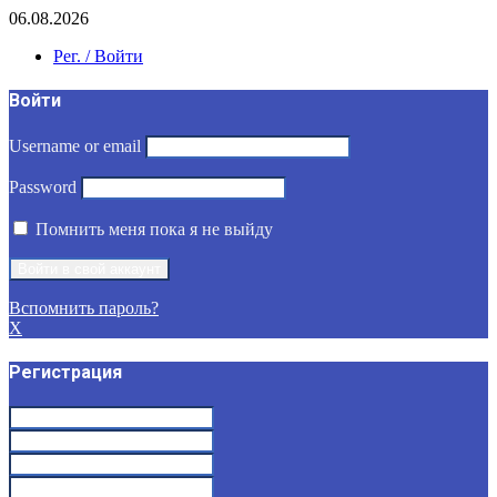
06.08.2026
Рег. / Войти
Войти
Username or email
Password
Помнить меня пока я не выйду
Вспомнить пароль?
X
Регистрация