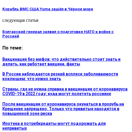
Корабль ВМС США Yuma зашёл в Чёрное море
следующая статья
Болгарский генерал заявил о подготовке НАТО к войне с
Россией
По теме:
Вакцинация без мифов: что действительно стоит знать и
делать, как работает вакцина, факты
В России наблюдается резкий всплеск заболеваемости
коклюшем: что нужно знать
Страны, где не нужна справка и вакцинация от коронавируса
COVID-19 в 2022 году: куда могут полететь россияне
После вакцинации от коронавируса окунаться в прорубь на
Крещение запрещено: Только что привитые находятся в
повышенной зоне риска
Ипотека и потребкредиты могут подорожать для
непривитых