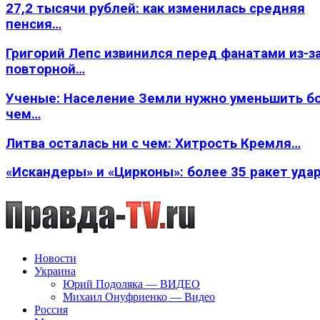
27,2 тысячи рублей: как изменилась средняя
пенсия…
Григорий Лепс извинился перед фанатами из-з
повторной…
Ученые: Население Земли нужно уменьшить б
чем…
Литва осталась ни с чем: Хитрость Кремля…
«Искандеры» и «Цирконы»: более 35 ракет уда
Новости
Украина
Юрий Подоляка — ВИДЕО
Михаил Онуфриенко — Видео
Россия