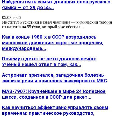
Найдены пять самых длинных слов русского
языка — от 29 до 55...
05.07.2026
Институт Русистики назвал чемпиона — химический термин
из патента на 55 букв, который уже обогнал...
Как в конце 1980-х в СССР возродилось
масонское движение: скрытые процессы,
международные...
Почему в детстве лето длилось вечно:
Учёный нашёл ответ в том, как...
Астронавт признался, загадочная болезнь
лишила речи и пришлось эвакуировать МКС
МАЗ-7907: Крупнейшее в мире 24 колесное
шасси, созданное в СССР для ракет...
Как научиться эффективно управлять своим
временем: практическое руководство,