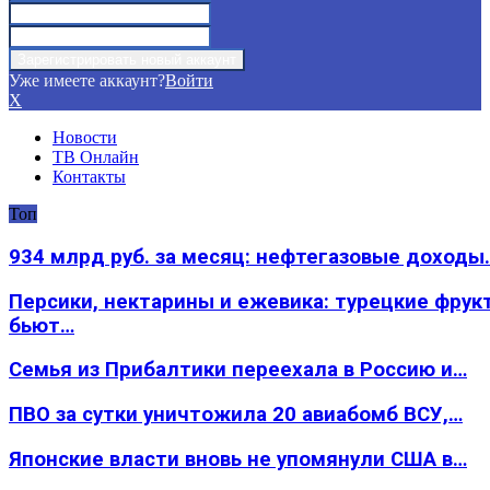
Уже имеете аккаунт?
Войти
X
Новости
ТВ Онлайн
Контакты
Топ
934 млрд руб. за месяц: нефтегазовые доходы
Персики, нектарины и ежевика: турецкие фрук
бьют…
Семья из Прибалтики переехала в Россию и…
ПВО за сутки уничтожила 20 авиабомб ВСУ,…
Японские власти вновь не упомянули США в…