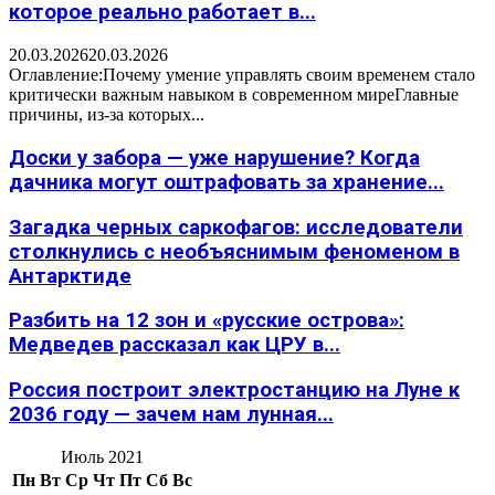
которое реально работает в...
20.03.2026
20.03.2026
Оглавление:Почему умение управлять своим временем стало
критически важным навыком в современном миреГлавные
причины, из-за которых...
Доски у забора — уже нарушение? Когда
дачника могут оштрафовать за хранение...
Загадка черных саркофагов: исследователи
столкнулись с необъяснимым феноменом в
Антарктиде
Разбить на 12 зон и «русские острова»:
Медведев рассказал как ЦРУ в...
Россия построит электростанцию на Луне к
2036 году — зачем нам лунная...
Июль 2021
Пн
Вт
Ср
Чт
Пт
Сб
Вс