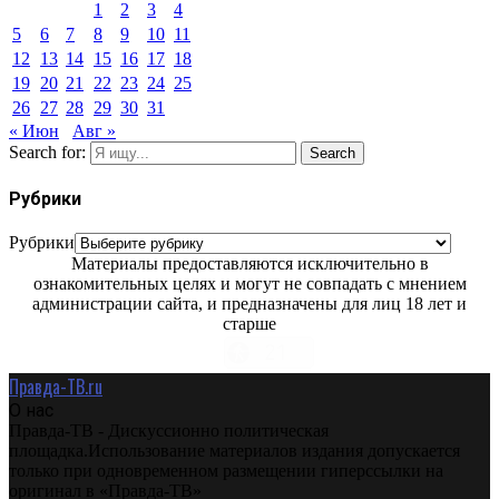
1
2
3
4
5
6
7
8
9
10
11
12
13
14
15
16
17
18
19
20
21
22
23
24
25
26
27
28
29
30
31
« Июн
Авг »
Search for:
Search
Рубрики
Рубрики
Материалы предоставляются исключительно в
ознакомительных целях и могут не совпадать с мнением
администрации сайта, и предназначены для лиц 18 лет и
старше
Правда-ТВ.ru
О нас
Правда-ТВ - Дискуссионно политическая
площадка.Использование материалов издания допускается
только при одновременном размещении гиперссылки на
оригинал в «Правда-ТВ»