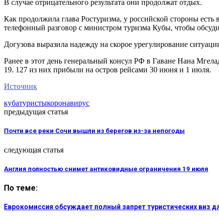
В случае отрицательного результата они продолжат отдых.
Как продолжила глава Ростуризма, у российской стороны есть
телефонный разговор с министром туризма Кубы, чтобы обсуд
Догузова выразила надежду на скорое урегулирование ситуаци
Ранее в этот день генеральный консул РФ в Гаване Нана Мгела
19. 127 из них прибыли на остров рейсами 30 июня и 1 июля.
Источник
куба
туристы
коронавирус
предыдущая статья
Почти все реки Сочи вышли из берегов из-за непогоды
следующая статья
Англия полностью снимет антиковидные ограничения 19 июля
По теме:
Еврокомиссия обсуждает полный запрет туристических виз д