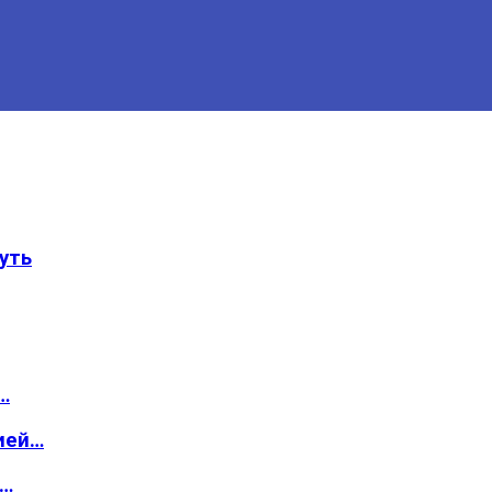
уть
…
ией…
о…