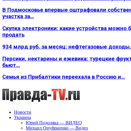
В Подмосковье впервые оштрафовали собстве
участка за…
Скупка электроники: какие устройства можно 
продать
934 млрд руб. за месяц: нефтегазовые доходы
Персики, нектарины и ежевика: турецкие фрук
бьют…
Семья из Прибалтики переехала в Россию и…
Новости
Украина
Юрий Подоляка — ВИДЕО
Михаил Онуфриенко — Видео