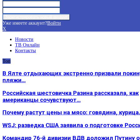
Уже имеете аккаунт?
Войти
X
Новости
ТВ Онлайн
Контакты
Топ
В Ялте отдыхающих экстренно призвали покин
пляжи…
Российская шестовичка Разина рассказала, как
американцы сочувствуют…
Почему растут цены на мясо: говядина, курица
WSJ: разведка США заявила о подготовке Росс
Командир 76-й дивизии ВДВ доложил Путину 