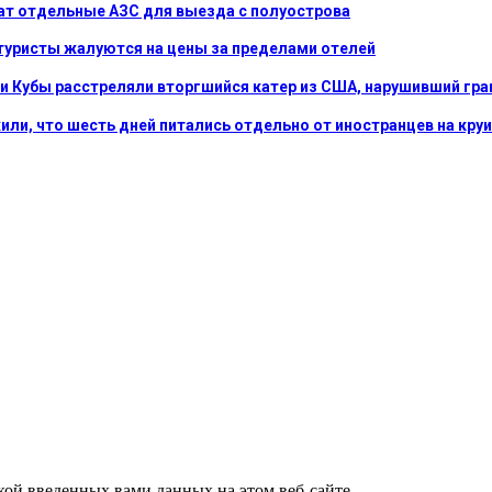
ат отдельные АЗС для выезда с полуострова
е туристы жалуются на цены за пределами отелей
ки Кубы расстреляли вторгшийся катер из США, нарушивший гра
ли, что шесть дней питались отдельно от иностранцев на круиз
ткой введенных вами данных на этом веб-сайте.