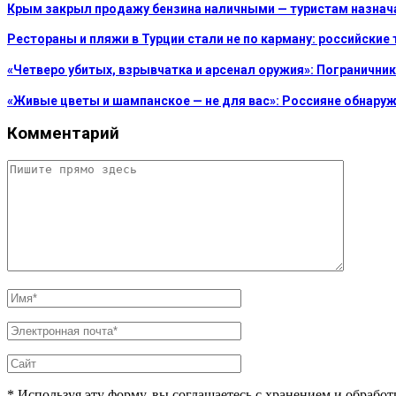
Крым закрыл продажу бензина наличными — туристам назнач
Рестораны и пляжи в Турции стали не по карману: российски
«Четверо убитых, взрывчатка и арсенал оружия»: Погранични
«Живые цветы и шампанское — не для вас»: Россияне обнаружи
Комментарий
* Используя эту форму, вы соглашаетесь с хранением и обрабо