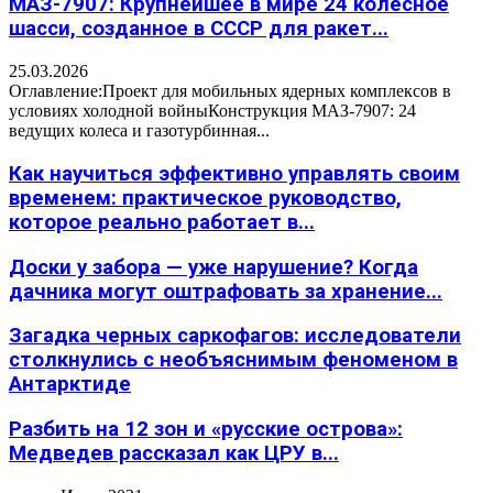
МАЗ-7907: Крупнейшее в мире 24 колесное
шасси, созданное в СССР для ракет...
25.03.2026
Оглавление:Проект для мобильных ядерных комплексов в
условиях холодной войныКонструкция МАЗ-7907: 24
ведущих колеса и газотурбинная...
Как научиться эффективно управлять своим
временем: практическое руководство,
которое реально работает в...
Доски у забора — уже нарушение? Когда
дачника могут оштрафовать за хранение...
Загадка черных саркофагов: исследователи
столкнулись с необъяснимым феноменом в
Антарктиде
Разбить на 12 зон и «русские острова»:
Медведев рассказал как ЦРУ в...