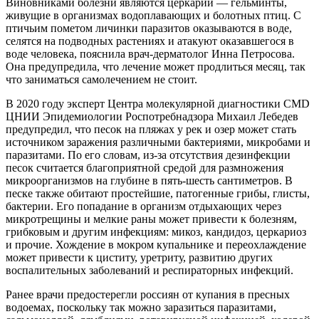
Виновниками болезни являются церкарии — гельминты,
живущие в организмах водоплавающих и болотных птиц. С
птичьим пометом личинки паразитов оказываются в воде,
селятся на подводных растениях и атакуют оказавшегося в
воде человека, пояснила врач-дерматолог Инна Петросова.
Она предупредила, что лечение может продлиться месяц, так
что заниматься самолечением не стоит.
В 2020 году эксперт Центра молекулярной диагностики CMD
ЦНИИ Эпидемиологии Роспотребнадзора Михаил Лебедев
предупредил, что песок на пляжах у рек и озер может стать
источником заражения различными бактериями, микробами и
паразитами. По его словам, из-за отсутствия дезинфекции
песок считается благоприятной средой для размножения
микроорганизмов на глубине в пять-шесть сантиметров. В
песке также обитают простейшие, патогенные грибы, глисты,
бактерии. Его попадание в организм отдыхающих через
микротрещины и мелкие раны может привести к болезням,
грибковым и другим инфекциям: микоз, кандидоз, церкариоз
и прочие. Хождение в мокром купальнике и переохлаждение
может привести к циститу, уретриту, развитию других
воспалительных заболеваний и респираторных инфекций.
Ранее врачи предостерегли россиян от купания в пресных
водоемах, поскольку так можно заразиться паразитами,