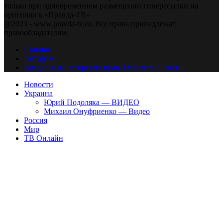
только при одновременном размещении гиперссылки на
оригинал в «Правда-ТВ»
@2023 - www.pravda-tv.ru. Все права принадлежат
правообладателям.
Главная
Авторам
Владельцам авторских прав. Ответственности.
Новости
Украина
Юрий Подоляка — ВИДЕО
Михаил Онуфриенко — Видео
Россия
Мир
ТВ Онлайн