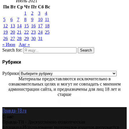
Июль 2021
Пн
Вт
Ср
Чт
Пт
Сб
Вс
1
2
3
4
5
6
7
8
9
10
11
12
13
14
15
16
17
18
19
20
21
22
23
24
25
26
27
28
29
30
31
« Июн
Авг »
Search for:
Search
Рубрики
Рубрики
Материалы предоставляются исключительно в
ознакомительных целях и могут не совпадать с мнением
администрации сайта, и предназначены для лиц 18 лет и
старше
Правда-ТВ.ru
О нас
Правда-ТВ - Дискуссионно политическая
площадка.Использование материалов издания допускается