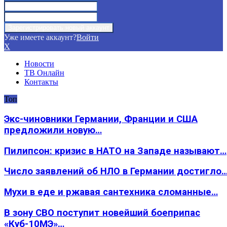
Уже имеете аккаунт?
Войти
X
Новости
ТВ Онлайн
Контакты
Топ
Экс-чиновники Германии, Франции и США
предложили новую…
Пилипсон: кризис в НАТО на Западе называют…
Число заявлений об НЛО в Германии достигло
Мухи в еде и ржавая сантехника сломанные…
В зону СВО поступит новейший боеприпас
«Куб-10МЭ»…