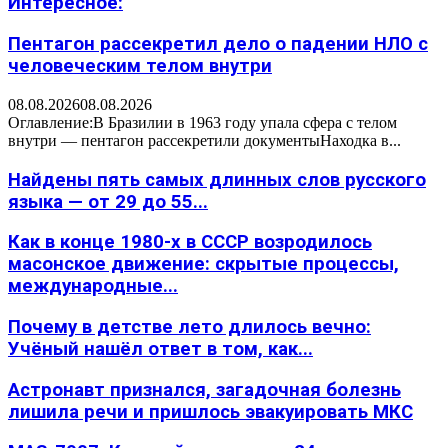
Интересное:
Пентагон рассекретил дело о падении НЛО с
человеческим телом внутри
08.08.2026
08.08.2026
Оглавление:В Бразилии в 1963 году упала сфера с телом
внутри — пентагон рассекретили документыНаходка в...
Найдены пять самых длинных слов русского
языка — от 29 до 55...
Как в конце 1980-х в СССР возродилось
масонское движение: скрытые процессы,
международные...
Почему в детстве лето длилось вечно:
Учёный нашёл ответ в том, как...
Астронавт признался, загадочная болезнь
лишила речи и пришлось эвакуировать МКС