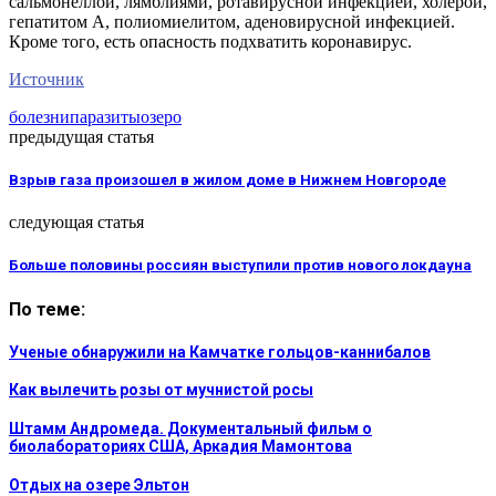
сальмонеллой, лямблиями, ротавирусной инфекцией, холерой,
гепатитом А, полиомиелитом, аденовирусной инфекцией.
Кроме того, есть опасность подхватить коронавирус.
Источник
болезни
паразиты
озеро
предыдущая статья
Взрыв газа произошел в жилом доме в Нижнем Новгороде
следующая статья
Больше половины россиян выступили против нового локдауна
По теме:
Ученые обнаружили на Камчатке гольцов-каннибалов
Как вылечить розы от мучнистой росы
Штамм Андромеда. Документальный фильм о
биолабораториях США, Аркадия Мамонтова
Отдых на озере Эльтон