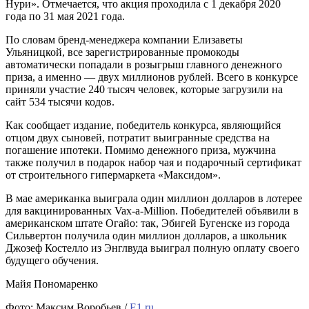
Нури». Отмечается, что акция проходила с 1 декабря 2020
года по 31 мая 2021 года.
По словам бренд-менеджера компании Елизаветы
Ульяницкой, все зарегистрированные промокоды
автоматически попадали в розыгрыш главного денежного
приза, а именно — двух миллионов рублей. Всего в конкурсе
приняли участие 240 тысяч человек, которые загрузили на
сайт 534 тысячи кодов.
Как сообщает издание, победитель конкурса, являющийся
отцом двух сыновей, потратит выигранные средства на
погашение ипотеки. Помимо денежного приза, мужчина
также получил в подарок набор чая и подарочный сертификат
от строительного гипермаркета «Максидом».
В мае американка выиграла один миллион долларов в лотерее
для вакцинированных Vax-a-Million. Победителей объявили в
американском штате Огайо: так, Эбигей Бугенске из города
Сильвертон получила один миллион долларов, а школьник
Джозеф Костелло из Энглвуда выиграл полную оплату своего
будущего обучения.
Майя Пономаренко
Фото: Максим Воробьев /
E1.ru