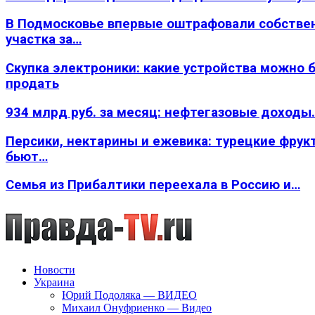
В Подмосковье впервые оштрафовали собстве
участка за…
Скупка электроники: какие устройства можно 
продать
934 млрд руб. за месяц: нефтегазовые доходы
Персики, нектарины и ежевика: турецкие фрук
бьют…
Семья из Прибалтики переехала в Россию и…
Новости
Украина
Юрий Подоляка — ВИДЕО
Михаил Онуфриенко — Видео