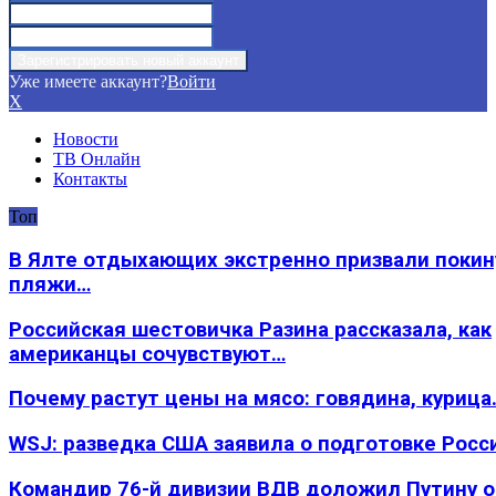
Уже имеете аккаунт?
Войти
X
Новости
ТВ Онлайн
Контакты
Топ
В Ялте отдыхающих экстренно призвали покин
пляжи…
Российская шестовичка Разина рассказала, как
американцы сочувствуют…
Почему растут цены на мясо: говядина, курица
WSJ: разведка США заявила о подготовке Росс
Командир 76-й дивизии ВДВ доложил Путину 