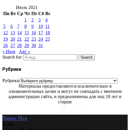
Июль 2021
Пн
Вт
Ср
Чт
Пт
Сб
Вс
1
2
3
4
5
6
7
8
9
10
11
12
13
14
15
16
17
18
19
20
21
22
23
24
25
26
27
28
29
30
31
« Июн
Авг »
Search for:
Search
Рубрики
Рубрики
Материалы предоставляются исключительно в
ознакомительных целях и могут не совпадать с мнением
администрации сайта, и предназначены для лиц 18 лет и
старше
Правда-ТВ.ru
О нас
Правда-ТВ - Дискуссионно политическая