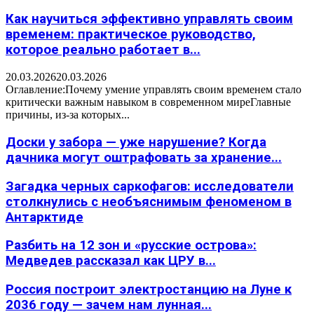
Как научиться эффективно управлять своим
временем: практическое руководство,
которое реально работает в...
20.03.2026
20.03.2026
Оглавление:Почему умение управлять своим временем стало
критически важным навыком в современном миреГлавные
причины, из-за которых...
Доски у забора — уже нарушение? Когда
дачника могут оштрафовать за хранение...
Загадка черных саркофагов: исследователи
столкнулись с необъяснимым феноменом в
Антарктиде
Разбить на 12 зон и «русские острова»:
Медведев рассказал как ЦРУ в...
Россия построит электростанцию на Луне к
2036 году — зачем нам лунная...