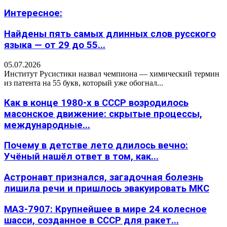
Интересное:
Найдены пять самых длинных слов русского
языка — от 29 до 55...
05.07.2026
Институт Русистики назвал чемпиона — химический термин
из патента на 55 букв, который уже обогнал...
Как в конце 1980-х в СССР возродилось
масонское движение: скрытые процессы,
международные...
Почему в детстве лето длилось вечно:
Учёный нашёл ответ в том, как...
Астронавт признался, загадочная болезнь
лишила речи и пришлось эвакуировать МКС
МАЗ-7907: Крупнейшее в мире 24 колесное
шасси, созданное в СССР для ракет...