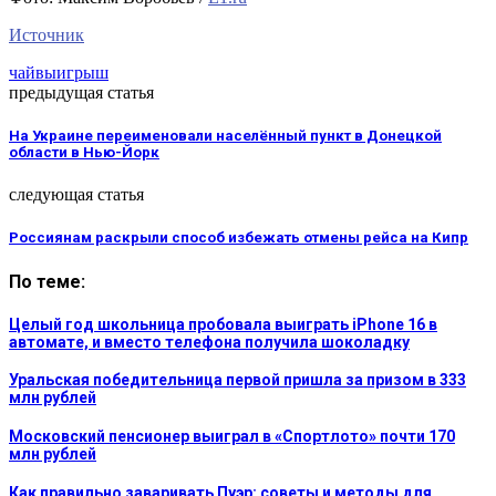
Источник
чай
выигрыш
предыдущая статья
На Украине переименовали населённый пункт в Донецкой
области в Нью-Йорк
следующая статья
Россиянам раскрыли способ избежать отмены рейса на Кипр
По теме:
Целый год школьница пробовала выиграть iPhone 16 в
автомате, и вместо телефона получила шоколадку
Уральская победительница первой пришла за призом в 333
млн рублей
Московский пенсионер выиграл в «Спортлото» почти 170
млн рублей
Как правильно заваривать Пуэр: советы и методы для