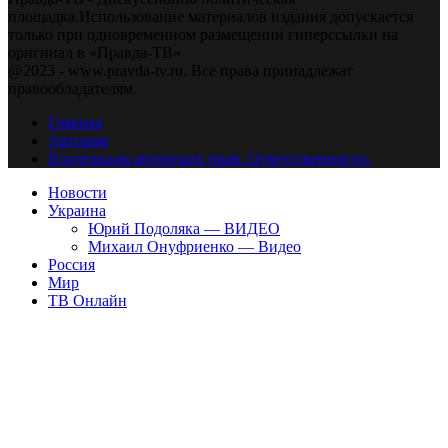
площадка.Использование материалов издания допускается
только при одновременном размещении гиперссылки на
оригинал в «Правда-ТВ»
@2023 - www.pravda-tv.ru. Все права принадлежат
правообладателям.
Главная
Авторам
Владельцам авторских прав. Ответственности.
Новости
Украина
Юрий Подоляка — ВИДЕО
Михаил Онуфриенко — Видео
Россия
Мир
ТВ Онлайн