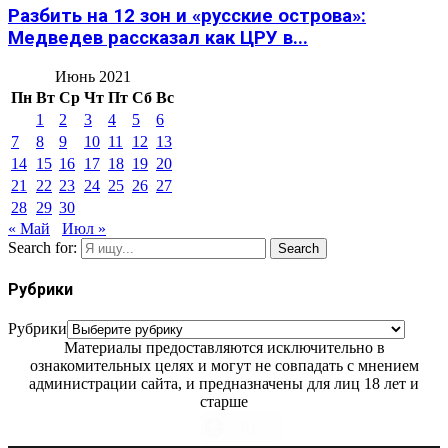
Разбить на 12 зон и «русские острова»:
Медведев рассказал как ЦРУ в...
Июнь 2021
Пн
Вт
Ср
Чт
Пт
Сб
Вс
1
2
3
4
5
6
7
8
9
10
11
12
13
14
15
16
17
18
19
20
21
22
23
24
25
26
27
28
29
30
« Май
Июл »
Search for:
Search
Рубрики
Рубрики
Материалы предоставляются исключительно в
ознакомительных целях и могут не совпадать с мнением
администрации сайта, и предназначены для лиц 18 лет и
старше