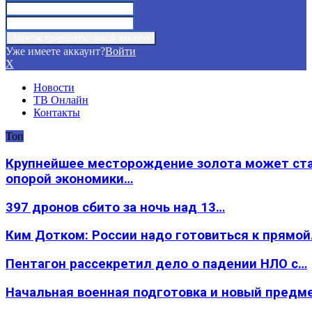
Уже имеете аккаунт?
Войти
X
Новости
ТВ Онлайн
Контакты
Топ
Крупнейшее месторождение золота может ст
опорой экономики…
397 дронов сбито за ночь над 13…
Ким Дотком: России надо готовиться к прямо
Пентагон рассекретил дело о падении НЛО с…
Начальная военная подготовка и новый предм