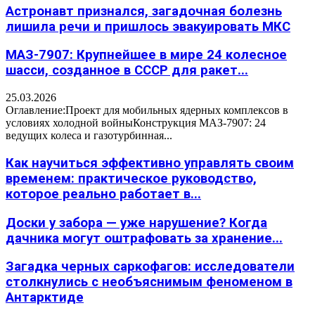
Астронавт признался, загадочная болезнь
лишила речи и пришлось эвакуировать МКС
МАЗ-7907: Крупнейшее в мире 24 колесное
шасси, созданное в СССР для ракет...
25.03.2026
Оглавление:Проект для мобильных ядерных комплексов в
условиях холодной войныКонструкция МАЗ-7907: 24
ведущих колеса и газотурбинная...
Как научиться эффективно управлять своим
временем: практическое руководство,
которое реально работает в...
Доски у забора — уже нарушение? Когда
дачника могут оштрафовать за хранение...
Загадка черных саркофагов: исследователи
столкнулись с необъяснимым феноменом в
Антарктиде