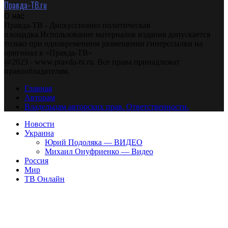
Правда-ТВ.ru
О нас
Правда-ТВ - Дискуссионно политическая
площадка.Использование материалов издания допускается
только при одновременном размещении гиперссылки на
оригинал в «Правда-ТВ»
@2023 - www.pravda-tv.ru. Все права принадлежат
правообладателям.
Главная
Авторам
Владельцам авторских прав. Ответственности.
Новости
Украина
Юрий Подоляка — ВИДЕО
Михаил Онуфриенко — Видео
Россия
Мир
ТВ Онлайн