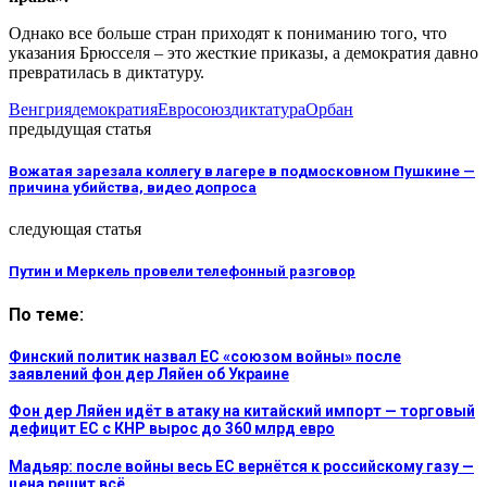
Однако все больше стран приходят к пониманию того, что
указания Брюсселя – это жесткие приказы, а демократия давно
превратилась в диктатуру.
Венгрия
демократия
Евросоюз
диктатура
Орбан
предыдущая статья
Вожатая зарезала коллегу в лагере в подмосковном Пушкине —
причина убийства, видео допроса
следующая статья
Путин и Меркель провели телефонный разговор
По теме:
Финский политик назвал ЕС «союзом войны» после
заявлений фон дер Ляйен об Украине
Фон дер Ляйен идёт в атаку на китайский импорт — торговый
дефицит ЕС с КНР вырос до 360 млрд евро
Мадьяр: после войны весь ЕС вернётся к российскому газу —
цена решит всё