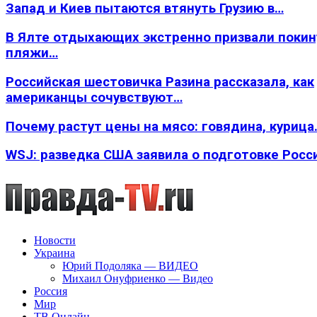
Запад и Киев пытаются втянуть Грузию в…
В Ялте отдыхающих экстренно призвали покин
пляжи…
Российская шестовичка Разина рассказала, как
американцы сочувствуют…
Почему растут цены на мясо: говядина, курица
WSJ: разведка США заявила о подготовке Росс
Новости
Украина
Юрий Подоляка — ВИДЕО
Михаил Онуфриенко — Видео
Россия
Мир
ТВ Онлайн