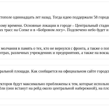
ополе одиннадцать лет назад. Тогда идею поддержали 58 городо
ному времени. Основные локации в городе – Центральный стади
 трасс на Сопке и в «Бобровом логу». Подсвечено небо будет и
 молчания в память о тех, кто не вернулся с фронта, а также о
трах, различных учреждениях и предприятиях, а также на вокза
атральной площади. Как сообщается на официальном сайте город
екторов будут максимально приближены к тем, которые использо
бли (они встанут на рейд около центральной набережной), на пл