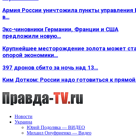
Армия России уничтожила пункты управления
в…
Экс-чиновники Германии, Франции и США
предложили новую…
Крупнейшее месторождение золота может ст
опорой экономики…
397 дронов сбито за ночь над 13…
Ким Дотком: России надо готовиться к прямо
Новости
Украина
Юрий Подоляка — ВИДЕО
Михаил Онуфриенко — Видео