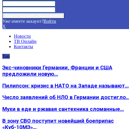
Уже имеете аккаунт?
Войти
X
Новости
ТВ Онлайн
Контакты
Топ
Экс-чиновники Германии, Франции и США
предложили новую…
Пилипсон: кризис в НАТО на Западе называют…
Число заявлений об НЛО в Германии достигло
Мухи в еде и ржавая сантехника сломанные…
В зону СВО поступит новейший боеприпас
«Куб-10МЭ»…