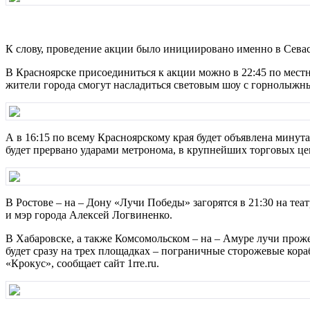
К слову, проведение акции было инициировано именно в Севаст
В Красноярске присоединиться к акции можно в 22:45 по мест
жители города смогут насладиться световым шоу с горнолыжных
А в 16:15 по всему Красноярскому края будет объявлена минута
будет прервано ударами метронома, в крупнейших торговых цен
В Ростове – на – Дону «Лучи Победы» загорятся в 21:30 на те
и мэр города Алексей Логвиненко.
В Хабаровске, а также Комсомольском – на – Амуре лучи прож
будет сразу на трех площадках – пограничные сторожевые кора
«Крокус», сообщает сайт 1rre.ru.