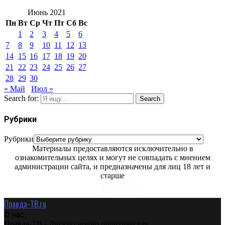
Июнь 2021
Пн
Вт
Ср
Чт
Пт
Сб
Вс
1
2
3
4
5
6
7
8
9
10
11
12
13
14
15
16
17
18
19
20
21
22
23
24
25
26
27
28
29
30
« Май
Июл »
Search for:
Search
Рубрики
Рубрики
Материалы предоставляются исключительно в
ознакомительных целях и могут не совпадать с мнением
администрации сайта, и предназначены для лиц 18 лет и
старше
Правда-ТВ.ru
О нас
Правда-ТВ - Дискуссионно политическая