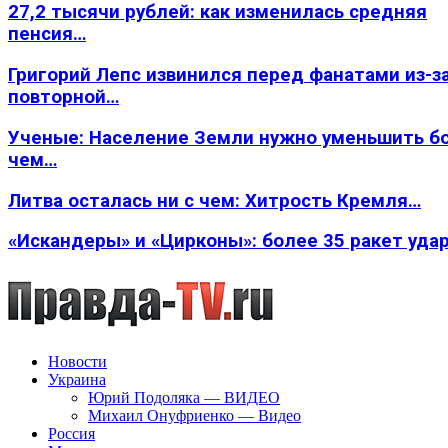
27,2 тысячи рублей: как изменилась средняя
пенсия…
Григорий Лепс извинился перед фанатами из-з
повторной…
Ученые: Население Земли нужно уменьшить б
чем…
Литва осталась ни с чем: Хитрость Кремля…
«Искандеры» и «Цирконы»: более 35 ракет уда
Новости
Украина
Юрий Подоляка — ВИДЕО
Михаил Онуфриенко — Видео
Россия