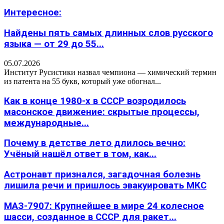
Интересное:
Найдены пять самых длинных слов русского
языка — от 29 до 55...
05.07.2026
Институт Русистики назвал чемпиона — химический термин
из патента на 55 букв, который уже обогнал...
Как в конце 1980-х в СССР возродилось
масонское движение: скрытые процессы,
международные...
Почему в детстве лето длилось вечно:
Учёный нашёл ответ в том, как...
Астронавт признался, загадочная болезнь
лишила речи и пришлось эвакуировать МКС
МАЗ-7907: Крупнейшее в мире 24 колесное
шасси, созданное в СССР для ракет...