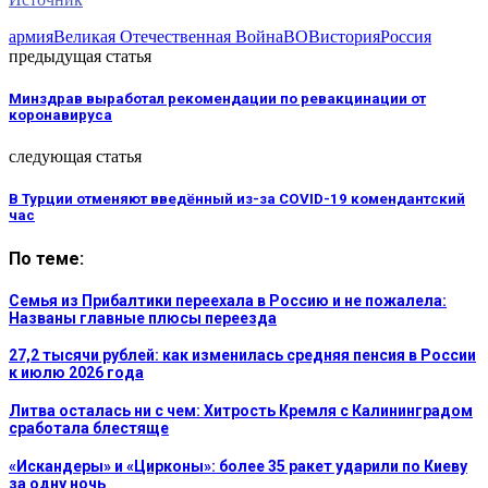
армия
Великая Отечественная Война
ВОВ
история
Россия
предыдущая статья
Минздрав выработал рекомендации по ревакцинации от
коронавируса
следующая статья
В Турции отменяют введённый из-за COVID-19 комендантский
час
По теме:
Семья из Прибалтики переехала в Россию и не пожалела:
Названы главные плюсы переезда
27,2 тысячи рублей: как изменилась средняя пенсия в России
к июлю 2026 года
Литва осталась ни с чем: Хитрость Кремля с Калининградом
сработала блестяще
«Искандеры» и «Цирконы»: более 35 ракет ударили по Киеву
за одну ночь