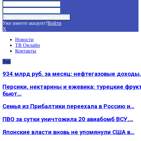
Уже имеете аккаунт?
Войти
X
Новости
ТВ Онлайн
Контакты
Топ
934 млрд руб. за месяц: нефтегазовые доходы
Персики, нектарины и ежевика: турецкие фрук
бьют…
Семья из Прибалтики переехала в Россию и…
ПВО за сутки уничтожила 20 авиабомб ВСУ,…
Японские власти вновь не упомянули США в…