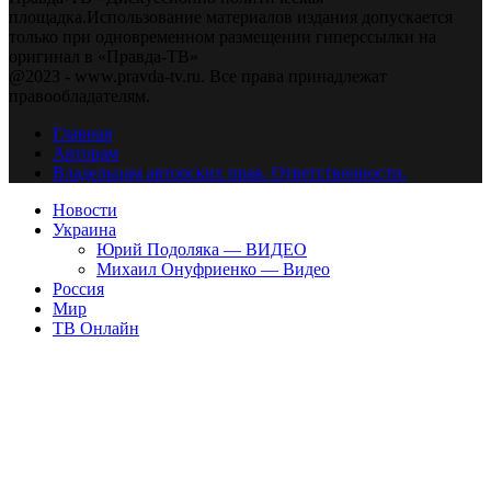
площадка.Использование материалов издания допускается
только при одновременном размещении гиперссылки на
оригинал в «Правда-ТВ»
@2023 - www.pravda-tv.ru. Все права принадлежат
правообладателям.
Главная
Авторам
Владельцам авторских прав. Ответственности.
Новости
Украина
Юрий Подоляка — ВИДЕО
Михаил Онуфриенко — Видео
Россия
Мир
ТВ Онлайн