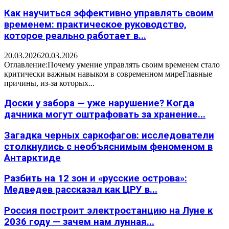
Как научиться эффективно управлять своим
временем: практическое руководство,
которое реально работает в...
20.03.2026
20.03.2026
Оглавление:Почему умение управлять своим временем стало
критически важным навыком в современном миреГлавные
причины, из-за которых...
Доски у забора — уже нарушение? Когда
дачника могут оштрафовать за хранение...
Загадка черных саркофагов: исследователи
столкнулись с необъяснимым феноменом в
Антарктиде
Разбить на 12 зон и «русские острова»:
Медведев рассказал как ЦРУ в...
Россия построит электростанцию на Луне к
2036 году — зачем нам лунная...