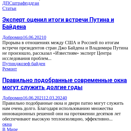
ДПС
штраф
пдд
гаи
Статьи
Эксперт оценил итоги встречи Путина и
Байдена
Добромир
16.06.2021
0
Прорыва в отношениях между США и Россией по итогам
встречи президентов стран Джо Байдена и Владимира Путина
не произошло, рассказал «Известиям» эксперт Центра
исследования проблем...
Путин
джозеф байден
Ремонт
Правильно подобранные современные окна
могут служить долгие годы
Добромир
16.06.2021
12.03.2024
0
Правильно подобранные окна и двери патио могут служить
нам очень долго. Благодаря использованию множества
инновационных решений они на протяжении десятков лет
обеспечивают высокую теплоизоляцию, эффективно...
окна
В Мире