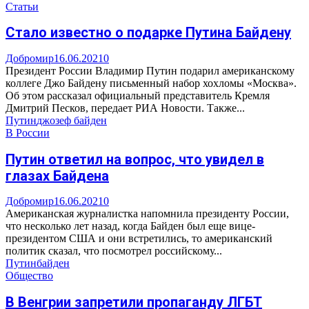
Статьи
Стало известно о подарке Путина Байдену
Добромир
16.06.2021
0
Президент России Владимир Путин подарил американскому
коллеге Джо Байдену письменный набор хохломы «Москва».
Об этом рассказал официальный представитель Кремля
Дмитрий Песков, передает РИА Новости. Также...
Путин
джозеф байден
В России
Путин ответил на вопрос, что увидел в
глазах Байдена
Добромир
16.06.2021
0
Американская журналистка напомнила президенту России,
что несколько лет назад, когда Байден был еще вице-
президентом США и они встретились, то американский
политик сказал, что посмотрел российскому...
Путин
байден
Общество
В Венгрии запретили пропаганду ЛГБТ