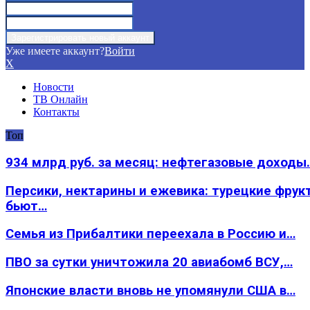
Уже имеете аккаунт?
Войти
X
Новости
ТВ Онлайн
Контакты
Топ
934 млрд руб. за месяц: нефтегазовые доходы
Персики, нектарины и ежевика: турецкие фрук
бьют…
Семья из Прибалтики переехала в Россию и…
ПВО за сутки уничтожила 20 авиабомб ВСУ,…
Японские власти вновь не упомянули США в…