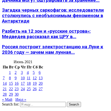
дачника могут оштрафовать за хранение...
Загадка черных саркофагов: исследователи
столкнулись с необъяснимым феноменом в
Антарктиде
Разбить на 12 зон и «русские острова»:
Медведев рассказал как ЦРУ в...
Россия построит электростанцию на Луне к
2036 году — зачем нам лунная...
Июнь 2021
Пн
Вт
Ср
Чт
Пт
Сб
Вс
1
2
3
4
5
6
7
8
9
10
11
12
13
14
15
16
17
18
19
20
21
22
23
24
25
26
27
28
29
30
« Май
Июл »
Search for:
Search