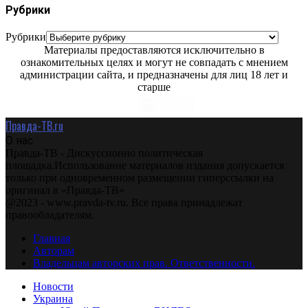
Рубрики
Рубрики
Материалы предоставляются исключительно в
ознакомительных целях и могут не совпадать с мнением
администрации сайта, и предназначены для лиц 18 лет и
старше
Правда-ТВ.ru
О нас
Правда-ТВ - Дискуссионно политическая
площадка.Использование материалов издания допускается
только при одновременном размещении гиперссылки на
оригинал в «Правда-ТВ»
@2023 - www.pravda-tv.ru. Все права принадлежат
правообладателям.
Главная
Авторам
Владельцам авторских прав. Ответственности.
Новости
Украина