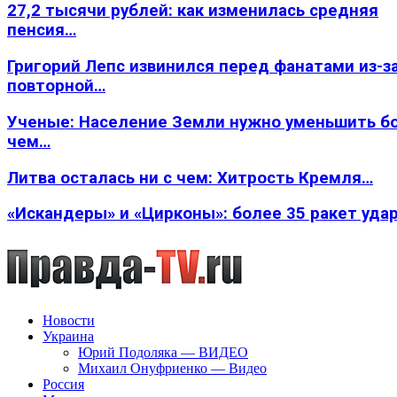
27,2 тысячи рублей: как изменилась средняя
пенсия…
Григорий Лепс извинился перед фанатами из-з
повторной…
Ученые: Население Земли нужно уменьшить б
чем…
Литва осталась ни с чем: Хитрость Кремля…
«Искандеры» и «Цирконы»: более 35 ракет уда
Новости
Украина
Юрий Подоляка — ВИДЕО
Михаил Онуфриенко — Видео
Россия