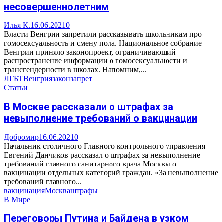
несовершеннолетним
Илья К.
16.06.2021
0
Власти Венгрии запретили рассказывать школьникам про
гомосексуальность и смену пола. Национальное собрание
Венгрии приняло законопроект, ограничивающий
распространение информации о гомосексуальности и
трансгендерности в школах. Напомним,...
ЛГБТ
Венгрия
закон
запрет
Статьи
В Москве рассказали о штрафах за
невыполнение требований о вакцинации
Добромир
16.06.2021
0
Начальник столичного Главного контрольного управления
Евгений Данчиков рассказал о штрафах за невыполнение
требований главного санитарного врача Москвы о
вакцинации отдельных категорий граждан. «За невыполнение
требований главного...
вакцинация
Москва
штрафы
В Мире
Переговоры Путина и Байдена в узком