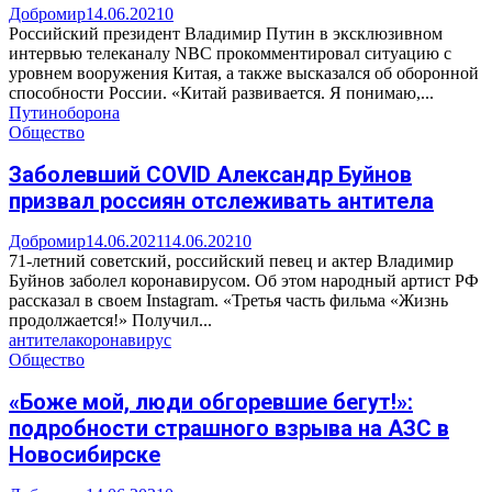
Добромир
14.06.2021
0
Российский президент Владимир Путин в эксклюзивном
интервью телеканалу NBC прокомментировал ситуацию с
уровнем вооружения Китая, а также высказался об оборонной
способности России. «Китай развивается. Я понимаю,...
Путин
оборона
Общество
Заболевший COVID Александр Буйнов
призвал россиян отслеживать антитела
Добромир
14.06.2021
14.06.2021
0
71-летний советский, российский певец и актер Владимир
Буйнов заболел коронавирусом. Об этом народный артист РФ
рассказал в своем Instagram. «Третья часть фильма «Жизнь
продолжается!» Получил...
антитела
коронавирус
Общество
«Боже мой, люди обгоревшие бегут!»:
подробности страшного взрыва на АЗС в
Новосибирске