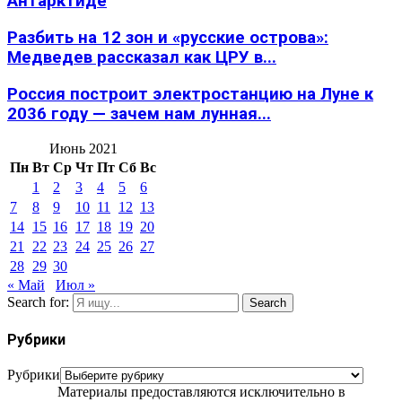
Антарктиде
Разбить на 12 зон и «русские острова»:
Медведев рассказал как ЦРУ в...
Россия построит электростанцию на Луне к
2036 году — зачем нам лунная...
Июнь 2021
Пн
Вт
Ср
Чт
Пт
Сб
Вс
1
2
3
4
5
6
7
8
9
10
11
12
13
14
15
16
17
18
19
20
21
22
23
24
25
26
27
28
29
30
« Май
Июл »
Search for:
Search
Рубрики
Рубрики
Материалы предоставляются исключительно в