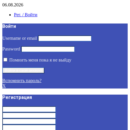
06.08.2026
Рег. / Войти
Войти
Username or email
Password
Помнить меня пока я не выйду
Вспомнить пароль?
X
Регистрация