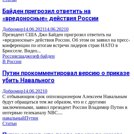
Байден пригрозил ответить на
«вредоносные» действия России
Добромир
14.06.2021
14.06.2021
0
Президент США Джо Байден пригрозил ответить на
«вредоносные» действия России. Об этом он заявил на пресс-
конференции по итогам встречи лидеров стран НАТО в
Брюсселе. Видео...
Россия
сша
джозеф байден
В России
Путин прокомментировал версию о приказе
убить Навального
Добромир
14.06.2021
0
С отбывающим срок оппозиционером Алексеем Навальным
будут обращаться тем же образом, что и с другими
заключенными, заявил президент России Владимир Путин в
интервью телеканалу NBC....
навальный
Путин
Статьи