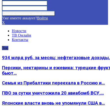
Уже имеете аккаунт?
Войти
X
Новости
ТВ Онлайн
Контакты
Топ
934 млрд руб. за месяц: нефтегазовые доходы
Персики, нектарины и ежевика: турецкие фрук
бьют…
Семья из Прибалтики переехала в Россию и…
ПВО за сутки уничтожила 20 авиабомб ВСУ,…
Японские власти вновь не упомянули США в…