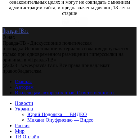
ознакомительных целях и могут не совпадать с мнением
администрации сайта, и предназначены для лиц 18 лет и
старше
Правда-ТВ.ru
О нас
Правда-ТВ - Дискуссионно политическая
площадка.Использование материалов издания допускается
только при одновременном размещении гиперссылки на
оригинал в «Правда-ТВ»
@2023 - www.pravda-tv.ru. Все права принадлежат
правообладателям.
Главная
Авторам
Владельцам авторских прав. Ответственности.
Новости
Украина
Юрий Подоляка — ВИДЕО
Михаил Онуфриенко — Видео
Россия
Мир
ТВ Онлайн