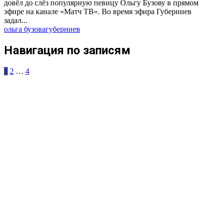
довёл до слёз популярную певицу Ольгу Бузову в прямом
эфире на канале «Матч ТВ». Во время эфира Губерниев
задал...
ольга бузова
губерниев
Навигация по записям
1
2
…
4