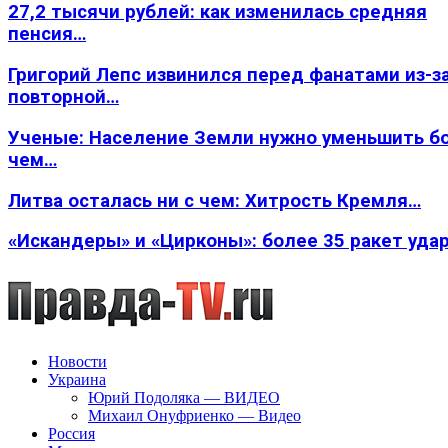
27,2 тысячи рублей: как изменилась средняя
пенсия…
Григорий Лепс извинился перед фанатами из-з
повторной…
Ученые: Население Земли нужно уменьшить б
чем…
Литва осталась ни с чем: Хитрость Кремля…
«Искандеры» и «Цирконы»: более 35 ракет уда
Новости
Украина
Юрий Подоляка — ВИДЕО
Михаил Онуфриенко — Видео
Россия