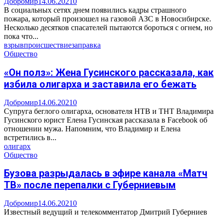
Добромир
14.06.2021
0
В социальных сетях днем появились кадры страшного
пожара, который произошел на газовой АЗС в Новосибирске.
Несколько десятков спасателей пытаются бороться с огнем, но
пока что...
взрыв
происшествие
заправка
Общество
«Он полз»: Жена Гусинского рассказала, как
избила олигарха и заставила его бежать
Добромир
14.06.2021
0
Супруга беглого олигарха, основателя НТВ и ТНТ Владимира
Гусинского юрист Елена Гусинская рассказала в Facebook об
отношении мужа. Напомним, что Владимир и Елена
встретились в...
олигарх
Общество
Бузова разрыдалась в эфире канала «Матч
ТВ» после перепалки с Губерниевым
Добромир
14.06.2021
0
Известный ведущий и телекомментатор Дмитрий Губерниев